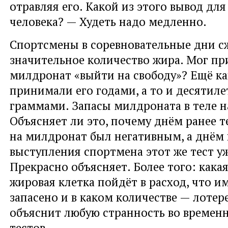
отравляя его. Какой из этого вывод дл
человека? — Худеть надо медленно.
Спортсмены в соревновательные дни с
значительное количество жира. Мог пр
милдронат «выйти на свободу»? Ещё к
принимали его годами, а то и десятил
граммами. Запасы милдроната в теле н
Объясняет ли это, почему днём ранее т
на милдронат был негативным, а днём 
выступления спортмена этот же тест у
Прекрасно объясняет. Более того: кака
жировая клетка пойдёт в расход, что и
запасено и в каком количестве — лотер
объяснит любую странность во времен
тестов.