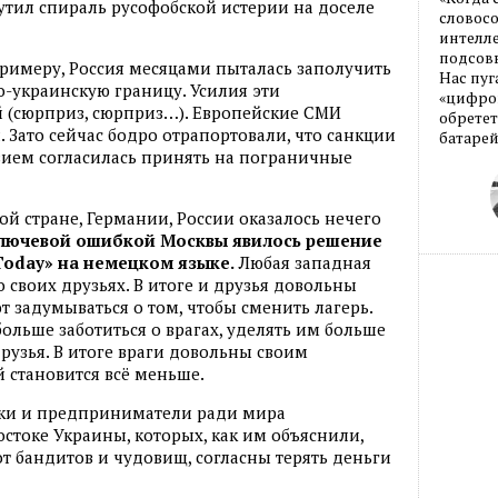
рутил спираль русофобской истерии на доселе
словос
интелле
подсовы
 примеру, Россия месяцами пыталась заполучить
Нас пуг
-украинскую границу. Усилия эти
«цифров
 (сюрприз, сюрприз…). Европейские СМИ
обретет
и. Зато сейчас бодро отрапортовали, что санкции
батарей
твием согласилась принять на пограничные
ой стране, Германии, России оказалось нечего
лючевой ошибкой Москвы явилось решение
Today» на немецком языке.
Любая западная
 своих друзьях. В итоге и друзья довольны
т задумываться о том, чтобы сменить лагерь.
ольше заботиться о врагах, уделять им больше
друзья. В итоге враги довольны своим
 становится всё меньше.
ки и предприниматели ради мира
стоке Украины, которых, как им объяснили,
т бандитов и чудовищ, согласны терять деньги