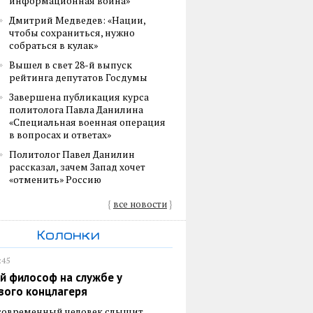
информационная война»
Дмитрий Медведев: «Нации,
чтобы сохраниться, нужно
собраться в кулак»
Вышел в свет 28-й выпуск
рейтинга депутатов Госдумы
Завершена публикация курса
политолога Павла Данилина
«Специальная военная операция
в вопросах и ответах»
Политолог Павел Данилин
рассказал, зачем Запад хочет
«отменить» Россию
{
все новости
}
Колонки
:45
й философ на службе у
вого концлагеря
 современный человек слышит