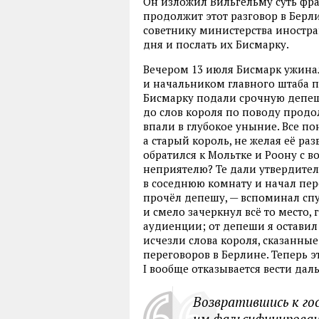
Он изложил Вильгельму суть фра
продолжит этот разговор в Берли
советнику министерства иностра
дня и послать их Бисмарку.
Вечером 13 июля Бисмарк ужин
и начальником главного штаба п
Бисмарку подали срочную депешу
до слов короля по поводу продо
впали в глубокое уныние. Все по
а старый король, не желая её ра
обратился к Мольтке и Роону с в
неприятелю? Те дали утвердител
в соседнюю комнату и начал пер
прочёл депешу, — вспоминал спу
и смело зачеркнул всё то место, 
аудиенции; от депеши я оставил 
исчезли слова короля, сказанны
переговоров в Берлине. Теперь э
I вообще отказывается вести да
Возвратившись к го
им фальсифицирован