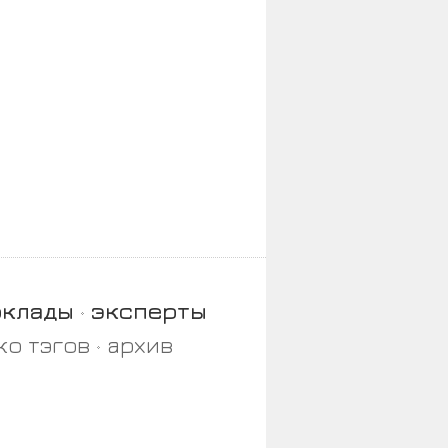
оклады
эксперты
ко тэгов
архив