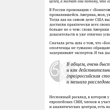
целей, а молчат они потому, что г
В России провокацию с «Боинго
провалившейся. Америка, мол, у
Тогда как на самом деле США вы
достигли практически всех своих
больше не о чем: слова Америки
доказательств и уже отлично усв
Сначала речь шла о том, что «Бо
ополченцы не гуманно обращают
задерживают экспертов. И так да
В общем, очень быс
и как действительно
(про)российская сто
и мешала расследов
Несложный расклад, в котором у
европейских СМИ, членов и уча
и аналитических центров, есть и