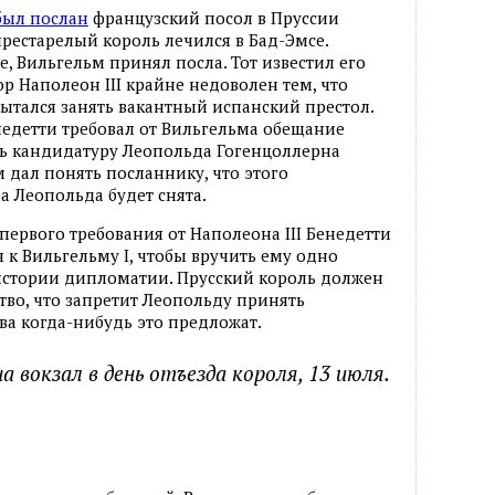
был послан
французский посол в Пруссии
престарелый король лечился в Бад-Эмсе.
, Вильгельм принял посла. Тот известил его
р Наполеон III крайне недоволен тем, что
ытался занять вакантный испанский престол.
едетти требовал от Вильгельма обещание
ть кандидатуру Леопольда Гогенцоллерна
 дал понять посланнику, что этого
а Леопольда будет снята.
первого требования от Наполеона III Бенедетти
 к Вильгельму I, чтобы вручить ему одно
 истории дипломатии. Прусский король должен
тво, что запретит Леопольду принять
ва когда-нибудь это предложат.
 вокзал в день отъезда короля, 13 июля.