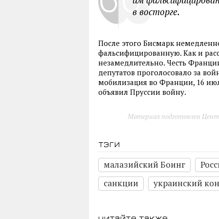
в восторге.
После этого Бисмарк немедленно 
фальсифицированную. Как и рас
незамедлительно. Честь Франци
депутатов проголосовало за вой
мобилизация во Франции, 16 июля
объявил Пруссии войну.
Материал подготовлен Цент
тэги
малазийский Боинг
Росс
санкции
украинский ко
читайте также