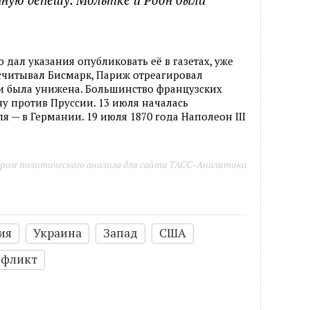
дал указания опубликовать её в газетах, уже
считывал Бисмарк, Париж отреагировал
и была унижена. Большинство французских
ну против Пруссии. 13 июля началась
 — в Германии. 19 июля 1870 года Наполеон III
ром политического анализа для сайта ТАСС-Аналитика
ия
Украина
Запад
США
нфликт