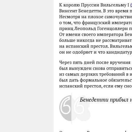
К королю Пруссии Вильгельму I
Винсент Бенедетти. В это время 
Несмотря на плохое самочувствие
о том, что французский императо
принц Леопольд Гогенцоллерн п
От имени своего императора Бен
больше никогда не рассматрива
на испанский престол. Вильгельм
он не одобряет и что кандидатур
Через пять дней после вручения 
был вынужден снова отправиться
из самых дерзких требований в
был дать формальное обязательс
испанский престол, если ему сно
Бенедетти прибыл на