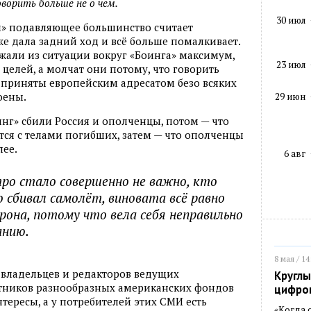
оворить больше не о чем.
30 июл
м» подавляющее большинство считает
же дала задний ход и всё больше помалкивает.
жали из ситуации вокруг «Боинга» максимум,
23 июл
 целей, а молчат они потому, что говорить
 приняты европейским адресатом безо всяких
оены.
29 июн
инг» сбили Россия и ополченцы, потом — что
ся с телами погибших, затем — что ополченцы
лее.
6 авг
тро стало совершенно не важно, кто
 сбивал самолёт, виновата всё равно
рона, потому что вела себя неправильно
анию.
8 мая / 14
 владельцев и редакторов ведущих
Круглы
стников разнообразных американских фондов
цифро
нтересы, а у потребителей этих СМИ есть
«Когда