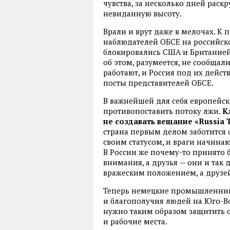
чувства, за несколько дней раск
невиданную высоту.
Врали и врут даже в мелочах. К
наблюдателей ОБСЕ на российско
блокировались США и Британией
об этом, разумеется, не сообщал
работают, и Россия под их дейс
посты представителей ОБСЕ.
В важнейшей для себя европейск
противопоставить потоку лжи.
К
не создавать вещание «Russia 
страна первым делом заботится о
своим статусом, и враги начинаю
В России же почему-то принято б
внимания, а друзья — они и так 
вражеским положением, а друзей
Теперь немецкие промышленни
и благополучия людей на Юго-Во
нужно таким образом защитить о
и рабочие места.