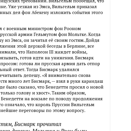
нцузских требований. Вильгельм пообещал, что
не. Уже уезжая из Эмса, Вильгельм приказал
нных дел фон Абекену изложить события этого
ал с военным министром фон Рооном
русской армии Гельмутом фон Мольтке. Когда
 из Эмса, он зачитал её своим гостям. Дойдя
лжения этой дерзкой беседы в Берлине, все
нимали, что Наполеон III жаждет войны,
звязывать, готов идти на унижения. Бисмарк
опросом: готова ли прусская армия дать отпор
ьный ответ. Тогда Бисмарк удалился
ечитывать депешу. «Я внимательно снова
стя много лет Бисмарк, — взял в руки карандаш
где было сказано, что Бенедетти просил о новой
только голову и хвост». Таким образом,
е Бенедетти на вокзале по поводу продолжения
то означало, что король Пруссии Вильгельм
льнейшие переговоры по этому вопросу.
стям, Бисмарк прочитал
ную депешу. Мольтке и Роон были