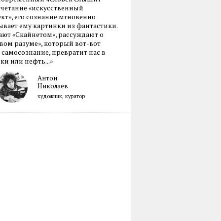
очетание «искусственный
кт», его сознание мгновенно
вает ему картинки из фантастики.
ают «Скайнетом», рассуждают о
ом разуме», который вот-вот
 самосознание, превратит нас в
ки или нефть...»
Антон
Николаев
художник, куратор