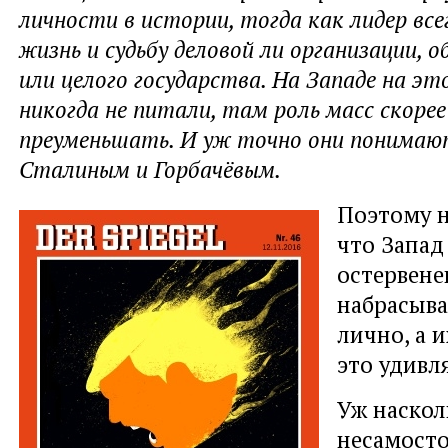
личности в истории, тогда как лидер все
жизнь и судьбу деловой ли организации, 
или целого государства. На Западе на э
никогда не питали, там роль масс скоре
преуменьшать. И уж точно они понимаю
Сталиным и Горбачёвым.
Поэтому н
что Запад
остервен
набрасыва
лично, а и
это удивля
Уж наскол
несамост