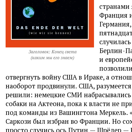
странами 
Франция и
Германия,
пятнадцат
случилась
Берлин-П
Заголовок: Конец света
(каким мы его знаем)
и европей
позволили
отвергнуть войну США в Ираке, а отнош
наоборот продвинули. США, разумеется
решили: немецкие СМИ набрасывались 
собаки на Актеона, пока к власти не п
под команды из Вашингтона Меркель. 
Саркози был избран во Франции. Но со
просто случись ось Путин — Шрёдер — 