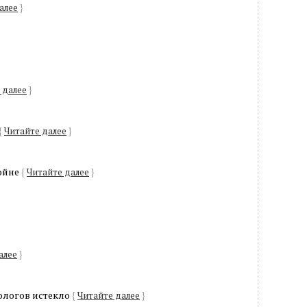
алее
}
 далее
}
{
Читайте далее
}
ойне
{
Читайте далее
}
алее
}
ологов истекло
{
Читайте далее
}