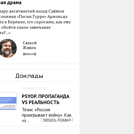
ная драма
пару десятилетий назад Саймон
сполнял «Песни Гурре» Арнольда
а в Берлине, его спросили, как ему
 обойти едкое замечание
а?...»
Славой
Жижек
философ
Доклады
30 июля / 00:00
PSYOP. ПРОПАГАНДА
VS РЕАЛЬНОСТЬ
Тезис «Россия
проигрывает войну». Как
{
читать доклад
}
«э...