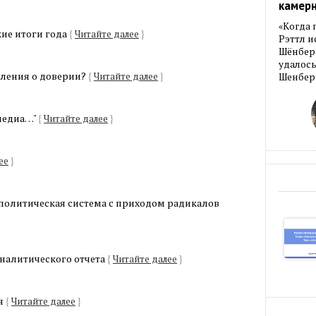
камер
«Когда 
ие итоги года
{
Читайте далее
}
Рэттл и
Шёнберг
удалось
ления о доверии?
{
Читайте далее
}
Шенберг
 медиа…"
{
Читайте далее
}
ее
}
 политическая система с приходом радикалов
аналитического отчета
{
Читайте далее
}
я
{
Читайте далее
}