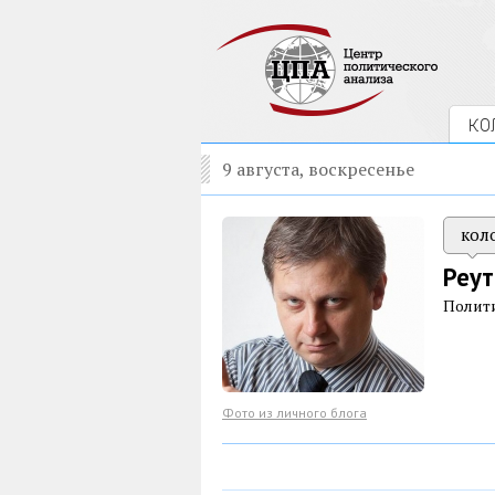
КО
9 августа, воскресенье
кол
Реут
Полит
Фото из личного блога