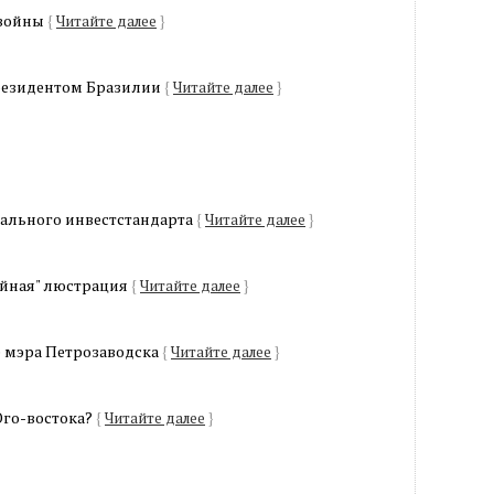
 войны
{
Читайте далее
}
резидентом Бразилии
{
Читайте далее
}
ального инвестстандарта
{
Читайте далее
}
ойная" люстрация
{
Читайте далее
}
 мэра Петрозаводска
{
Читайте далее
}
Юго-востока?
{
Читайте далее
}