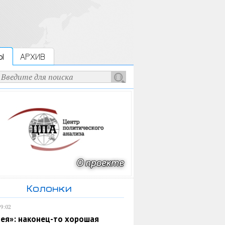
Ы
АРХИВ
Колонки
19:02
ея»: наконец-то хорошая