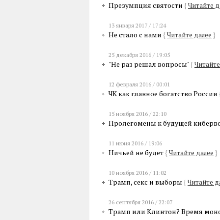
Презумпция святости
{
Читайте д
13 января 2017 / 17:24
Не стало с нами
{
Читайте далее
}
25 декабря 2016 / 19:05
"Не раз решал вопросы"
{
Читайте
12 февраля 2016 / 00:01
ЧК как главное богатство России
15 ноября 2016 / 22:10
Пролегомены к будущей киберв
11 июня 2016 / 19:06
Ничьей не будет
{
Читайте далее
}
10 ноября 2016 / 11:02
Трамп, секс и выборы
{
Читайте д
26 сентября 2016 / 22:07
Трамп или Клинтон? Время мон