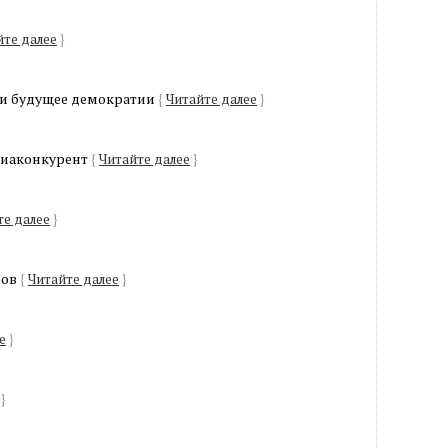
йте далее
}
 и будущее демократии
{
Читайте далее
}
диаконкурент
{
Читайте далее
}
те далее
}
ров
{
Читайте далее
}
е
}
}