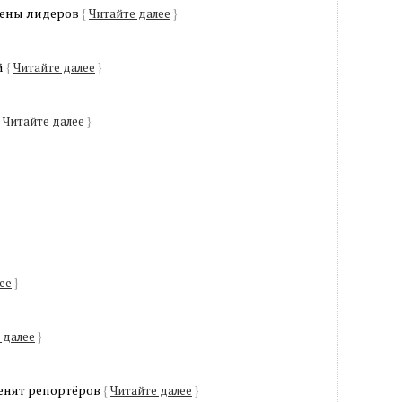
мены лидеров
{
Читайте далее
}
й
{
Читайте далее
}
Читайте далее
}
}
ее
}
 далее
}
менят репортёров
{
Читайте далее
}