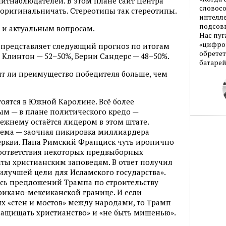
итнаблюдателей. В этом плане сайт Центра
словос
 оригинальничать. Стереотипы так стереотипы.
интелле
подсовы
 и актуальным вопросам.
Нас пуг
«цифров
 представляет следующий прогноз по итогам
обретет
Клинтон — 52–50%, Берни Сандерс — 48–50%.
батарей
вит ли преимущество победителя больше, чем
оятся в Южной Каролине. Всё более
м — в плане политического кредо —
жнему остаётся лидером в этом штате.
тема — заочная пикировка миллиардера
еркви. Папа Римский Франциск чуть иронично
соответствия некоторых предвыборных
ты христианским заповедям. В ответ получил
аилучшей цели для Исламского государства».
ась предложений Трампа по строительству
рикано-мексиканской границе. И если
ях «стен и мостов» между народами, то Трамп
защищать христианство» и «не быть мишенью».