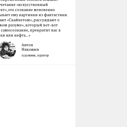
очетание «искусственный
кт», его сознание мгновенно
вает ему картинки из фантастики.
ают «Скайнетом», рассуждают о
ом разуме», который вот-вот
 самосознание, превратит нас в
ки или нефть...»
Антон
Николаев
художник, куратор