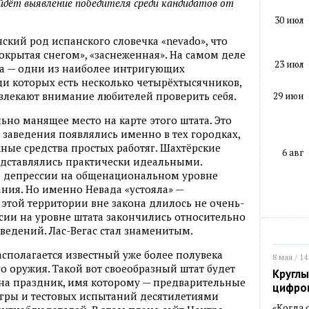
йдёт выявление победителя среди кандидатов от
30 июл
ский род испанского словечка «nevado», что
окрытая снегом», «заснеженная». На самом деле
23 июл
ата — одни из наиболее интригующих
ди которых есть несколько четырёхтысячников,
влекают внимание любителей проверить себя.
29 июн
ьно манящее место на карте этого штата. Это
е заведения появлялись именно в тех городках,
жные средства простых работяг. Шахтёрские
6 авг
едставлялись практически идеальными.
ой депрессии на общенациональном уровне
ния. Но именно Невада «устояла» —
 этой территории вне закона длилось не очень-
ссии на уровне штата закончились относительно
ведений. Лас-Вегас стал знаменитым.
располагается известный уже более полувека
8 мая / 14
 оружия. Такой вот своеобразный штат будет
Круглы
на праздник, имя которому — предварительные
цифро
игры и тестовых испытаний десятилетиями
«Когда