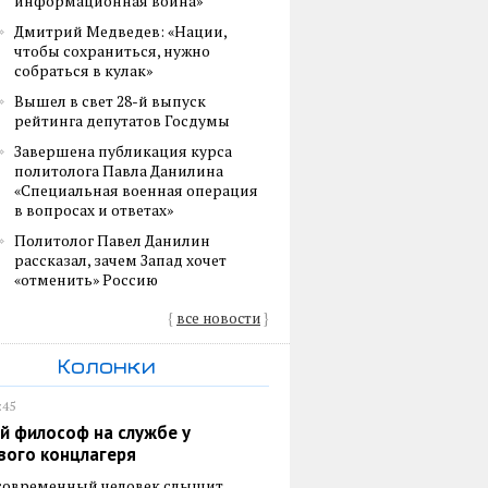
информационная война»
Дмитрий Медведев: «Нации,
чтобы сохраниться, нужно
собраться в кулак»
Вышел в свет 28-й выпуск
рейтинга депутатов Госдумы
Завершена публикация курса
политолога Павла Данилина
«Специальная военная операция
в вопросах и ответах»
Политолог Павел Данилин
рассказал, зачем Запад хочет
«отменить» Россию
{
все новости
}
Колонки
:45
й философ на службе у
вого концлагеря
 современный человек слышит