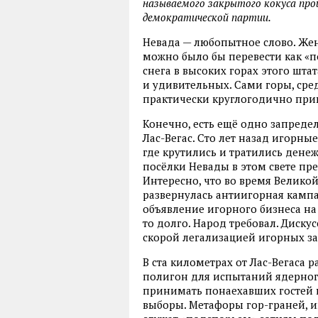
называемого закрытого кокуса про
демократической партии.
Невада — любопытное слово. Жен
можно было бы перевести как «п
снега в высоких горах этого шт
и удивительных. Сами горы, сре
практически круглогодично при
Конечно, есть ещё одно запредел
Лас-Вегас. Сто лет назад игорны
где крутились и тратились дене
посёлки Невады в этом свете пр
Интересно, что во время Велик
развернулась антиигорная кампа
объявление игорного бизнеса на
то долго. Народ требовал. Диску
скорой легализацией игорных за
В ста километрах от Лас-Вегаса 
полигон для испытаний ядерного
принимать понаехавших гостей 
выборы. Метафоры гор-граней, 