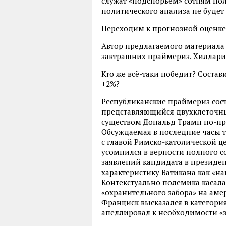
служат «подспорьем» сотням пол
политического анализа не будет
Переходим к прогнозной оценке
Автор предлагаемого материала
завтрашних праймериз. Хиллари 
Кто же всё-таки победит? Соста
+2%?
Республиканские праймериз сост
представляющийся двухклеточны
существом Дональд Трамп по-пре
Обсуждаемая в последние часы 
с главой Римско-католической ц
усомнился в верности полного 
заявлений кандидата в президен
характеристику Ватикана как «н
Контекстуально полемика касал
«охранительного забора» на аме
Франциск высказался в категори
апеллировал к необходимости «