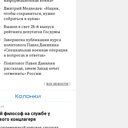
информационная война»
Дмитрий Медведев: «Нации,
чтобы сохраниться, нужно
собраться в кулак»
Вышел в свет 28-й выпуск
рейтинга депутатов Госдумы
Завершена публикация курса
политолога Павла Данилина
«Специальная военная операция
в вопросах и ответах»
Политолог Павел Данилин
рассказал, зачем Запад хочет
«отменить» Россию
{
все новости
}
Колонки
:45
й философ на службе у
вого концлагеря
 современный человек слышит