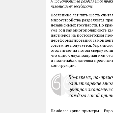
мироустройства разделяется прак
независимых государств.
Последние лет пять-шесть счита
мироустройства разделяется пр
независимых государств. По край
уже год как многополярность ка
партнёров на постсоветском прост
переформатирования самоидент
совсем не получается. Украински
отодвигает на потом сверку кон
что одно-, двухполярная или бе
и политнаблюдателям предстоит
конструкции.
Во-первых, по-преж
олицетворение мног
центров экономичес
каждого зоной прит
Наиболее яркие примеры — Европ