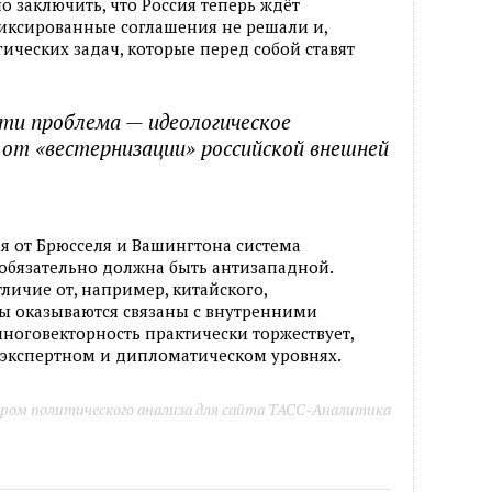
 заключить, что Россия теперь ждёт
фиксированные соглашения не решали и,
ических задач, которые перед собой ставят
ти проблема — идеологическое
 от «вестернизации» российской внешней
я от Брюсселя и Вашингтона система
 обязательно должна быть антизападной.
тличие от, например, китайского,
 оказываются связаны с внутренними
многовекторность практически торжествует,
 экспертном и дипломатическом уровнях.
ром политического анализа для сайта ТАСС-Аналитика