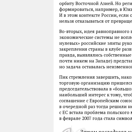
орбиту Восточной Азией. Но ре
формироваться, например, в Южн
И в этом контексте России, если
нельзя отказываться от превращ
Во-вторых, идея равноправного 
экономические системы не вопл
нулевых» российские элиты рук
закрепления страны в клубе разв
правда, выявлялись собственные
почти никем на Западе) представ
но задача оставалась неизменно
Пик стремления завершить, нако
торговую организацию пришелся 
председательствовала в «большо
наибольший интерес к тому, что
соглашение с Европейским союзо
в очередной раз тогда решили н
с ЕС встала проблема польского
в феврале 2007 года стала симв
Затем последовал ка