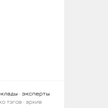
оклады
эксперты
ко тэгов
архив