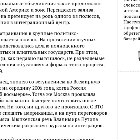
гиональные объединения также продолжают
словос
ой Америке и зоне Персидского залива.
интелле
 она претендует на роль одного из полюсов,
подсовы
Нас пуг
ения в интеграционный центр.
«цифров
встраивания в крупные политико-
обретет
батарей
ощается в жизнь. На протяжении «тучных
оводствовались целью полноценного
итых и влиятельных государств. При этом,
 (и, как недавно выяснилось, не разделяемые
ления об условиях и формах этого процесса,
й.
нец, эпопею со вступлением во Всемирную
на середину 2006 года, когда Россия
й восьмерке». Тогда же Москва проявляла
бы как можно быстрее подготовить новое
м. Ни того, ни другого не произошло. С ВТО
е спешить американцы, а на пути переговоров
 мяса. Мюнхенская речь Владимира Путина
олическим разрывом с курсом на интеграцию.
скад не вполне, откровенно говоря,