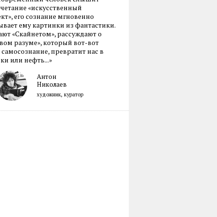
очетание «искусственный
кт», его сознание мгновенно
вает ему картинки из фантастики.
ают «Скайнетом», рассуждают о
ом разуме», который вот-вот
 самосознание, превратит нас в
ки или нефть...»
Антон
Николаев
художник, куратор