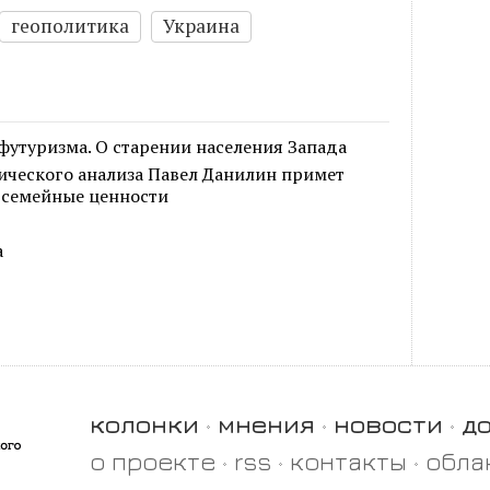
геополитика
Украина
 футуризма. О старении населения Запада
ического анализа Павел Данилин примет
о семейные ценности
а
колонки
мнения
новости
д
о проекте
rss
контакты
обла