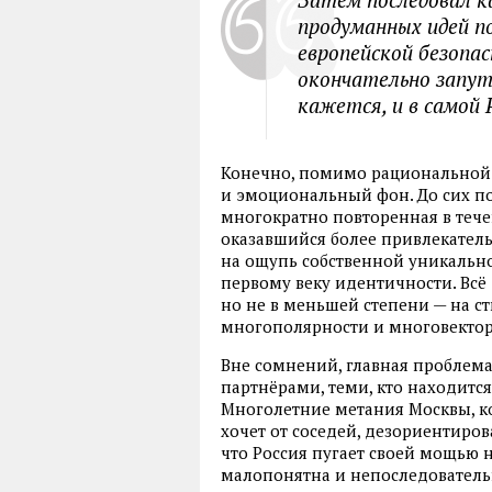
продуманных идей п
европейской безопас
окончательно запута
кажется, и в самой 
Конечно, помимо рациональной 
и эмоциональный фон. До сих по
многократно повторенная в тече
оказавшийся более привлекател
на ощупь собственной уникально
первому веку идентичности. Всё 
но не в меньшей степени — на с
многополярности и многовектор
Вне сомнений, главная проблем
партнёрами, теми, кто находитс
Многолетние метания Москвы, кот
хочет от соседей, дезориентиров
что Россия пугает своей мощью н
малопонятна и непоследовательн