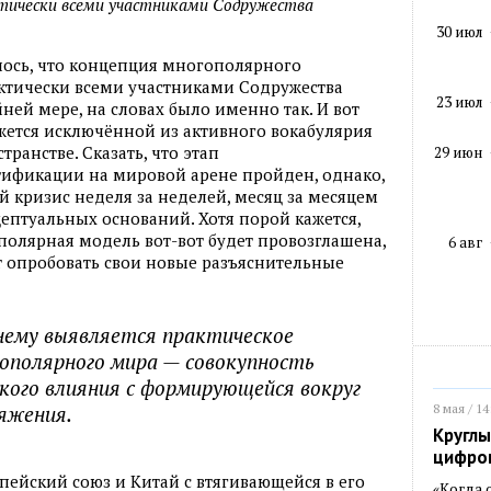
тически всеми участниками Содружества
30 июл
лось, что концепция многополярного
актически всеми участниками Содружества
23 июл
ней мере, на словах было именно так. И вот
жется исключённой из активного вокабулярия
ранстве. Сказать, что этап
29 июн
ификации на мировой арене пройден, однако,
й кризис неделя за неделей, месяц за месяцем
цептуальных оснований. Хотя порой кажется,
сполярная модель вот-вот будет провозглашена,
6 авг
 опробовать свои новые разъяснительные
нему выявляется практическое
ополярного мира — совокупность
кого влияния с формирующейся вокруг
8 мая / 14
яжения.
Круглы
цифро
ейский союз и Китай с втягивающейся в его
«Когда