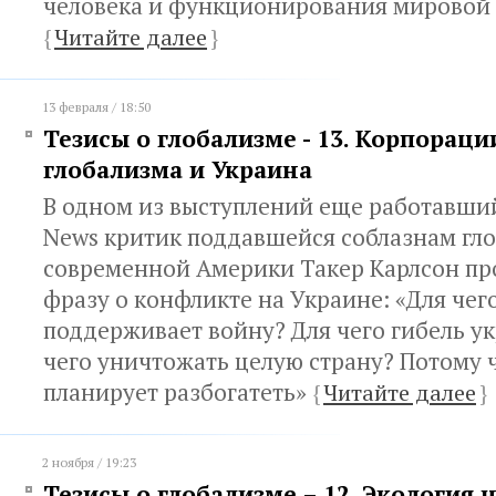
человека и функционирования мировой
{
Читайте далее
}
13 февраля / 18:50
Тезисы о глобализме - 13. Корпораци
глобализма и Украина
В одном из выступлений еще работавший
News критик поддавшейся соблазнам гл
современной Америки Такер Карлсон пр
фразу о конфликте на Украине: «Для чег
поддерживает войну? Для чего гибель у
чего уничтожать целую страну? Потому ч
планирует разбогатеть»
{
Читайте далее
}
2 ноября / 19:23
Тезисы о глобализме – 12. Экология 