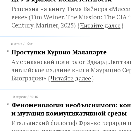
Рецензия на книгу Тима Вайнера «Миссия
веке» (Tim Weiner. The Mission: The CIA i
Century. Mariner, 2025)
{
Читайте далее
}
8 июня / 15:06
Проступки Курцио Малапарте
Американский политолог Эдвард Люттва
английское издание книги Маурицио Се
Биография»
{
Читайте далее
}
10 апреля / 20:46
Феноменология необъяснимого: кон
и мутация коммуникативной среды
Итальянский философ Франко Берарди по