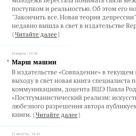
молодежь перестала понимать связь ме
поступком и реальностью. Об этом его н
"Закончить все. Новая теория депрессии"
недавно вышла в свет в издательстве Rep
{
Читайте далее
}
10 марта / 15:54
Марш машин
В издательстве «Совпадение» в текущем 
выходу в свет новая книга специалиста 
коммуникациям, доцента ВШЭ Павла Ро
«Постгуманистический реализм: искусст
любезного разрешения автора публикуе
книги.
{
Читайте далее
}
27 августа / 16:41