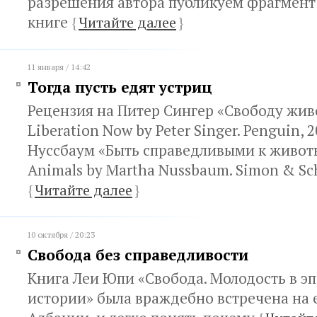
разрешения автора публикуем фрагмент
книге
{
Читайте далее
}
11 января / 14:42
Тогда пусть едят устриц
Рецензия на Питер Сингер «Свободу жив
Liberation Now by Peter Singer. Penguin, 
Нуссбаум «Быть справедливыми к животны
Animals by Martha Nussbaum. Simon & Sch
{
Читайте далее
}
10 октября / 20:23
Свобода без справедливости
Книга Леи Юпи «Свобода. Молодость в э
истории» была враждебно встречена на 