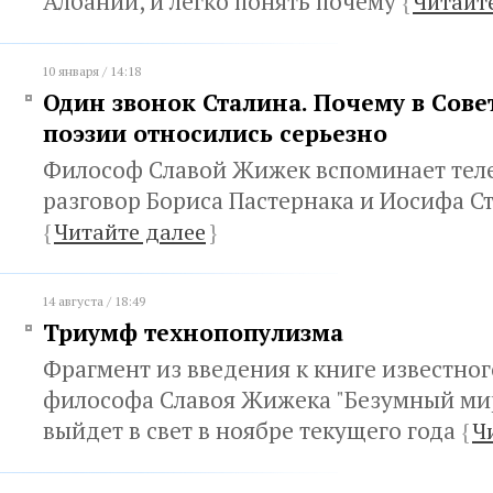
Албании, и легко понять почему
{
Читайт
10 января / 14:18
Один звонок Сталина. Почему в Сове
поэзии относились серьезно
Философ Славой Жижек вспоминает те
разговор Бориса Пастернака и Иосифа С
{
Читайте далее
}
14 августа / 18:49
Триумф технопопулизма
Фрагмент из введения к книге известног
философа Славоя Жижека "Безумный мир
выйдет в свет в ноябре текущего года
{
Ч