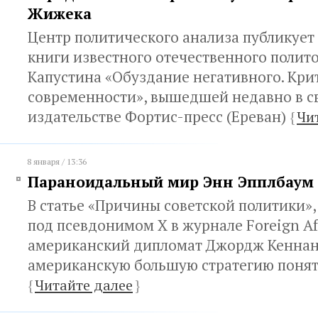
Жижека
Центр политического анализа публикует
книги известного отечественного полит
Капустина «Обуздание негативного. Кри
современности», вышедшей недавно в св
издательстве Фортис-пресс (Ереван)
{
Чи
8 января / 13:36
Параноидальный мир Энн Эпплбаум
В статье «Причины советской политики»
под псевдонимом Х в журнале Foreign Affa
американский дипломат Джордж Кеннан 
американскую большую стратегию поня
{
Читайте далее
}