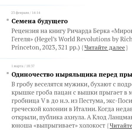
23 февраля / 14:14
Семена будущего
Рецензия на книгу Ричарда Берка «Мир
Гегеля» (Hegel’s World Revolutions by Ric
Princeton, 2023, 321 pp.)
{
Читайте далее
}
1 марта / 18:37
Одиночество ныряльщика перед пр
В гробу веселятся мужики, бухают с подр
крышке гроба пацан с вышки прыгает в м
гробница V в до н.э. из Пестума, экс-Пос
греческой колонии в Италии. Когда нед
открыли, публика ахнула. А Клод Ланцма
юноша «выпрыгивает» холокост
{
Читайте