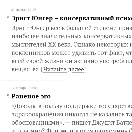
21 марта / 21:03
Эрнст Юнгер – консервативный псих
Эрнст Юнгер все в большей степени при
наиболее значительных консервативных
мыслителей ХХ века. Однако некоторых и
поклонников может удивить тот факт, ч
всей своей жизни он активно употребля
вещества
{
Читайте далее
}
12 января / 23:04
Раненое эго
«Доводы в пользу поддержки государств
здравоохранения никогда не казались т
обоснованными», — пишет Джудит Батлер
это за мир? Феноменология пандемии» (