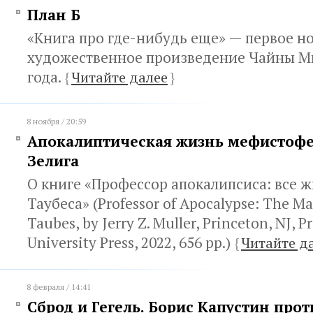
План Б
«Книга про где-нибудь еще» — первое н
художественное произведение Чайны Мь
года.
{
Читайте далее
}
8 ноября / 20:59
Апокалиптическая жизнь мефистофе
Зелига
О книге «Профессор апокалипсиса: все 
Таубеса» (Professor of Apocalypse: The Ma
Taubes, by Jerry Z. Muller, Princeton, NJ, P
University Press, 2022, 656 pp.)
{
Читайте д
8 февраля / 14:41
Сброд и Гегель. Борис Капустин прот