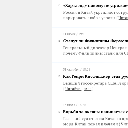
«Хартлэнд» никому не угрожает
Россия и Китай укрепляют сотру
парировать любые угрозы
{
Чита
11 июня / 19:18
Станут ли Филиппины Фермоп
Генеральный директор Центра п
почему Филиппины стали для С
31 октября / 18:29
Как Генри Киссинджер стал ру
Бывший госсекретарь США Генр
{
Читайте далее
}
13 июля / 16:58
Борьба за океаны начинается с
Гаагский суд отказал Китаю в п
моря. Китай пожал плечами
{
Чит