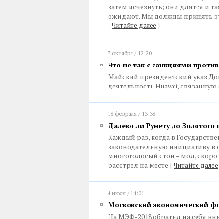
затем исчезнуть; они длятся и т
ожидают. Мы должны принять это
{
Читайте далее
}
7 октября / 12:20
Что не так с санкциями против
Майский президентский указ До
деятельность Huawei, связанную
18 февраля / 13:38
Далеко ли Рунету до Золотого
Каждый раз, когда в Государств
законодательную инициативу в о
многоголосый стон – мол, скоро в
расстрел на месте
{
Читайте далее
4 июля / 14:01
Московский экономический фо
На МЭФ-2018 обратил на себя в