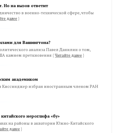
. Но на вызов ответит
дничество в военно-технической сфере, чтобы
йте далее
}
илами для Вашингтона?
олитического анализа Павел Данилин о том,
ША камнем преткновения
{
Читайте далее
}
сским академиком
и Киссинджер избран иностранным членом РАН
 китайского иероглифа «бу»
равах на районы в акватории Южно-Китайского
айте далее
}