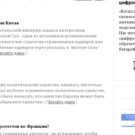
цифро
«Когда
словос
интелле
ии Китая
подсовы
монгольской империи задался интересным
Нас пуг
ской Сун - один из источников возникновения
«цифров
ллистская стратегия стравливания варваров для
обретет
бление варваров через роскошь и "мягкую силу"
батарей
итайте далее
}
му политическому единству, казались настолько
ные на более ограниченное политическое единство,
но было написать, что единство Европы может быть
обального единства».
{
Читайте далее
}
протестов во Франции?
 и социальные протесты - не вспыхивают, чтобы