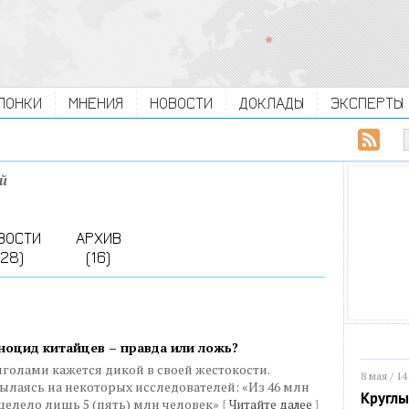
ЛОНКИ
МНЕНИЯ
НОВОСТИ
ДОКЛАДЫ
ЭКСПЕРТЫ
й
ВОСТИ
АРХИВ
(28)
(16)
ноцид китайцев – правда или ложь?
голами кажется дикой в своей жестокости.
8 мая / 14
лаясь на некоторых исследователей: «Из 46 млн
Круглы
целело лишь 5 (пять) млн человек»
{
Читайте далее
}