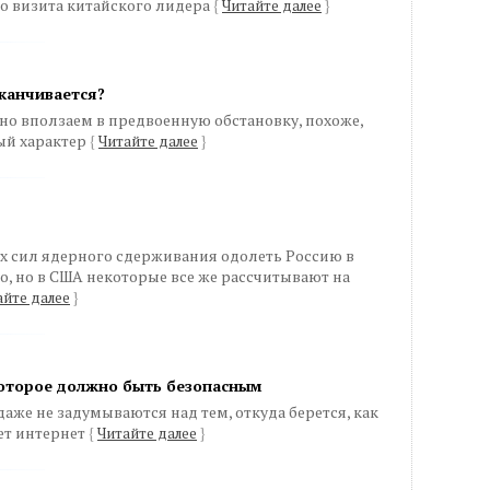
о визита китайского лидера
{
Читайте далее
}
канчивается?
но вползаем в предвоенную обстановку, похоже,
ый характер
{
Читайте далее
}
их сил ядерного сдерживания одолеть Россию в
о, но в США некоторые все же рассчитывают на
айте далее
}
которое должно быть безопасным
же не задумываются над тем, откуда берется, как
яет интернет
{
Читайте далее
}