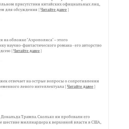
тельном присутствии китайских официальных лиц,
тем для обсуждения
{
Читайте далее
}
я на обложке "Аэрополиса" – этого
ку научно-фантастического романа - его авторство
ндсею
{
Читайте далее
}
ек отвечает на острые вопросы о сопротивлении
ременного левого интеллектуала
{
Читайте далее
}
я Дональда Трампа. Сколько ни пробовали его
е шествие миллиардера к верховной власти в США,