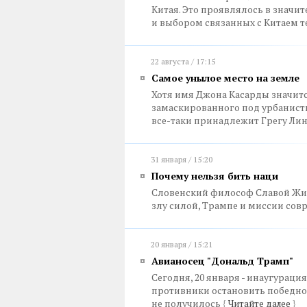
Китая. Это проявлялось в значи
и выбором связанных с Китаем 
22 августа / 17:15
Самое унылое место на земле
Хотя имя Джона Касарды значитс
замаскированного под урбанисти
все-таки принадлежит Грегу Ли
31 января / 15:20
Почему нельзя бить наци
Словенский философ Славой Жиж
злу силой, Трампе и миссии сов
20 января / 15:21
Авианосец "Дональд Трамп"
Сегодня, 20 января - инаугураци
противники остановить победно
не получилось
{
Читайте далее
}