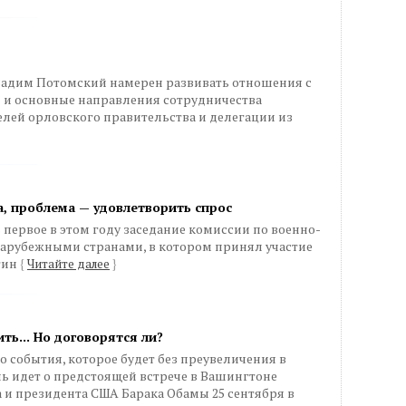
Вадим Потомский намерен развивать отношения с
 и основные направления сотрудничества
елей орловского правительства и делегации из
, проблема — удовлетворить спрос
первое в этом году заседание комиссии по военно-
зарубежными странами, в котором принял участие
тин
{
Читайте далее
}
ть... Но договорятся ли?
о события, которое будет без преувеличения в
чь идет о предстоящей встрече в Вашингтоне
и президента США Барака Обамы 25 сентября в