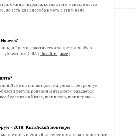
аятся, ожидая взрыва, когда этого меньше всего
, но есть два способа иметь с этим дело
 Huawei?
нальда Трампа фактически запретил любую
 с субъектами США
{
Читайте далее
}
 щита?
енной Думе начинают рассматривать очередную
бласти регулирования Интернета, раздается
сё будет как в Китае, шаг влево, шаг вправо –
}
рум - 2018: Китайский ноктюрн
нимание повышенный интерес организаторов к теме