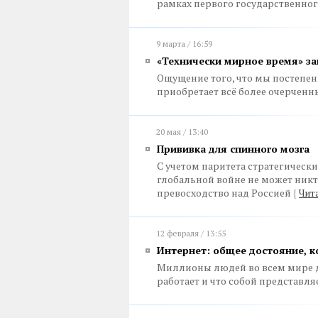
рамках первого государственног
9 марта / 16:59
«Технически мирное время» за
Ощущение того, что мы постепен
приобретает всё более очерченн
20 мая / 13:40
Прививка для спинного мозга
С учетом паритета стратегическ
глобальной войне не может никт
превосходство над Россией
{
Чит
12 февраля / 13:55
Интернет: общее достояние, 
Миллионы людей во всем мире да
работает и что собой представл