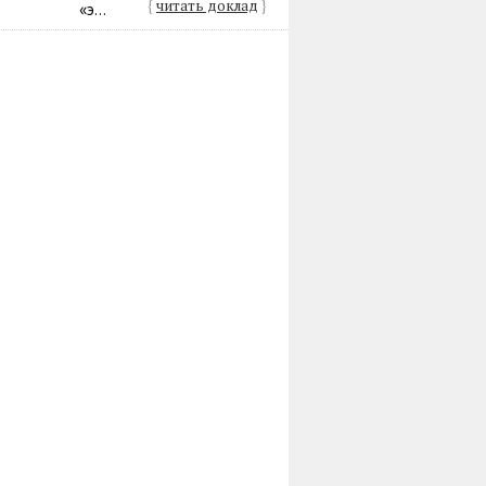
{
читать доклад
}
«э...