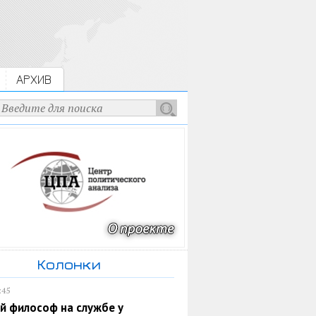
АРХИВ
Колонки
:45
й философ на службе у