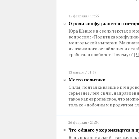
15 февраля / 17:55
О роли конфуцианства в истор
Юра Шевцов в своих текстах о 
вопросом: «Политика конфуциан
монгольской империи. Маккиаве
их взаимного ослабления и осла
сработала наоборот. Почему»?
{
Ч
13 января / 01:47
Место политики
Силы, подталкивавшие к мирово
серьезнее, чем силы, направлен
такое как европейское, что мож
только «побочным продуктом гл
26 февраля / 21:34
Что общего у коронавируса и 
Вспышки эпидемий - так же, как