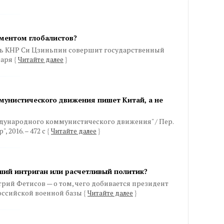
ментом глобалистов?
ель КНР Си Цзиньпин совершит государственный
варя
{
Читайте далее
}
унистического движения пишет Китай, а не
дународного коммунистического движения" / Пер.
, 2016. – 472 с
{
Читайте далее
}
ший интриган или расчетливый политик?
ий Фетисов — о том, чего добивается президент
российской военной базы
{
Читайте далее
}