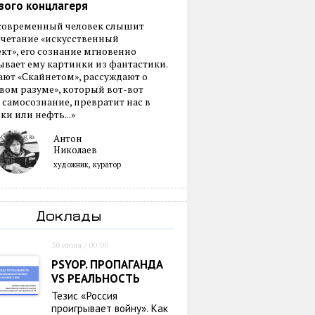
вого концлагеря
 современный человек слышит
очетание «искусственный
кт», его сознание мгновенно
вает ему картинки из фантастики.
ают «Скайнетом», рассуждают о
ом разуме», который вот-вот
 самосознание, превратит нас в
ки или нефть...»
Антон
Николаев
художник, куратор
Доклады
30 июля / 00:00
PSYOP. ПРОПАГАНДА
VS РЕАЛЬНОСТЬ
Тезис «Россия
проигрывает войну». Как