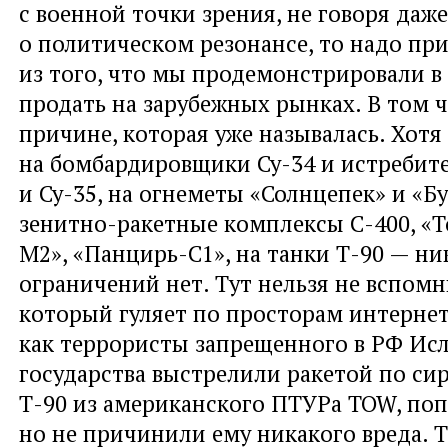
с военной точки зрения, не говоря даже
о политическом резонансе, то надо при
из того, что мы продемонстрировали в
продать на зарубежных рынках. В том ч
причине, которая уже называлась. Хотя
на бомбардировщики Су-34 и истребите
и Су-35, на огнеметы «Солнцепек» и «Б
зенитно-ракетные комплексы С-400, «Т
М2», «Панцирь-С1», на танки Т-90 — ни
ограничений нет. Тут нельзя не вспомн
который гуляет по просторам интернета
как террористы запрещенного в РФ Ис
государства выстрелили ракетой по си
Т-90 из американского ПТУРа TOW, попа
но не причинили ему никакого вреда. Т