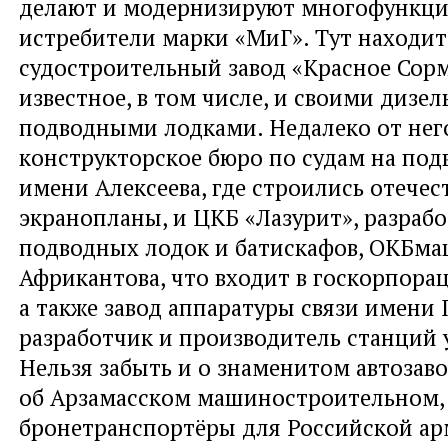
делают и модернизируют многофункц
истребители марки «МиГ». Тут находит
судостроительный завод «Красное Сорм
известное, в том числе, и своими дизе
подводными лодками. Недалеко от нег
конструкторское бюро по судам на по
имени Алексеева, где строились отече
экранопланы, и ЦКБ «Лазурит», разраб
подводных лодок и батискафов, ОКБм
Африкантова, что входит в госкорпора
а также завод аппаратуры связи имени 
разработчик и производитель станций 
Нельзя забыть и о знаменитом автозаво
об Арзамасском машиностроительном, 
бронетранспортёры для Российской ар