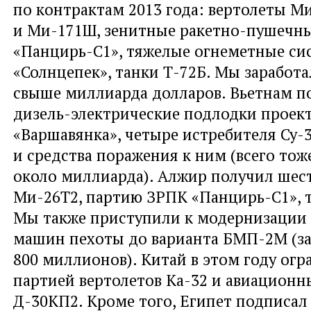
по контрактам 2013 года: вертолеты 
и Ми-171Ш, зенитные ракетно-пушечн
«Панцирь-С1», тяжелые огнеметные си
«Солнцепек», танки Т-72Б. Мы заработа
свыше миллиарда долларов. Вьетнам п
дизель-электрические подлодки проект
«Варшавянка», четыре истребителя Су
и средства поражения к ним (всего тож
около миллиарда). Алжир получил шест
Ми-26Т2, партию ЗРПК «Панцирь-С1», т
Мы также приступили к модернизации 
машин пехоты до варианта БМП-2М (за
800 миллионов). Китай в этом году ог
партией вертолетов Ка-32 и авиационн
Д-30КП2. Кроме того, Египет подписал