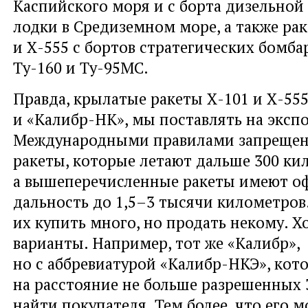
Каспийского моря и с борта дизельной
лодки в Средиземном море, а также рак
и Х-555 с бортов стратегических бомб
Ту-160 и Ту-95МС.
Правда, крылатые ракеты Х-101 и Х-555,
и «Калибр-НК», мы поставлять на эксп
Международными правилами запрещен
ракеты, которые летают дальше 300 ки
а вышеперечисленные ракеты имеют о
дальность до 1,5–3 тысячи километро
их купить много, но продать некому. Х
варианты. Например, тот же «Калибр»,
но с аббревиатурой «Калибр-НКЭ», кот
на расстояние не больше разрешенных 
найти покупателя. Тем более, что его 