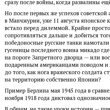
сразу после войны, когда развалины ещ
Но после первых же успехов советской
в Манчжурии, уже 11 августа японское
встало перед дилеммой. Крайне прост
сопротивляться дальше и добиться тог
победоносные русские танки намотали 
гусеницы последнего воина микадо где
на пороге Запретного дворца — или во
подаренным американцами поводом и 
до того, как нога вражеского солдата с
на территорию собственно Японии?
Пример Берлина мая 1945 года в сравн
ноября 1918 года диктовал однозначн
В общем, не такие уроки истории — при