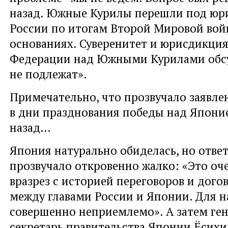
назад. Южные Курилы перешли под ю
России по итогам Второй Мировой вой
основаниях. Суверенитет и юрисдикци
Федерации над Южными Курилами об
не подлежат».
Примечательно, что прозвучало заявле
в дни празднования победы над Японие
назад…
Япония натурально обиделась, но отве
прозвучало откровенно жалко: «Это оч
вразрез с историей переговоров и дого
между главами России и Японии. Для н
совершенно неприемлемо». А затем ге
секретарь правительства Японии Ёсихид