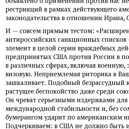
объявлено о применении против нас н
рестрикций в рамках действующего ам
законодательства в отношении Ирана, 
И — совсем прямым тестом: «Расшире
антироссийских санкционных списков
элемент в целой серии враждебных дей
предпринятых США против России в по
в различных сферах, включая военную,
визовую. Неприемлемая риторика в Ва
зашкаливает. Подобный безрассудный 
растущее беспокойство даже среди со
Он чреват серьезными издержками для
международной стабильности и, без со
бумерангом ударит по американским 
Подчеркиваем: в США не должно быть 