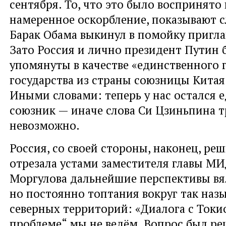
сентября. То, что это было воспринято
намеренное оскорбление, показывают сл
Барак Обама выкинул в помойку пригл
Зато Россия и лично президент Путин
упомянуты в качестве «единственного 
государства из страны союзницы Китая
Иными словами: теперь у нас остался 
союзник — иначе слова Си Цзиньпина т
невозможно.
Россия, со своей стороны, наконец, ре
отрезала устами заместителя главы М
Моргулова дальнейшие перспективы вя
но постоянно топтания вокруг так наз
северных территорий: «Диалога с Токи
проблеме“ мы не ведём. Вопрос был ре