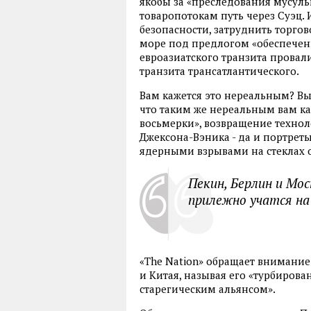
якобы за «преследования мусуль
товаропотокам путь через Суэц.
безопасности, затруднить торго
море под предлогом «обеспечен
евроазиатского транзита провал
транзита трансатлантического.
Вам кажется это нереальным? Вы 
что таким же нереальным вам к
восьмерки», возвращение технол
Джексона-Вэника - да и портреты
ядерными взрывами на стеклах 
Пекин, Берлин и Мо
прилежно учатся на
«The Nation» обращает внимани
и Китая, называя его «турбирова
старегическим альянсом».