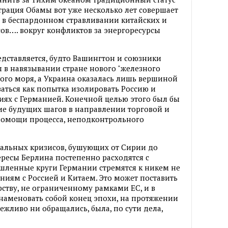
трация Обамы вот уже несколько лет совершает
ся в беспардонном стравливании китайских и
ов…. вокруг конфликтов за энергоресурсы
едставляется, будто Вашингтон и союзники
 в навязывании стране нового "железного
ного моря, а Украина оказалась лишь вершиной
ваться как попытка изолировать Россию и
иях с Германией. Конечной целью этого был бы
ие будущих шагов в направлении торговой и
помощи процесса, неподконтрольного
обальных кризисов, бушующих от Сирии до
ересы Берлина постепенно расходятся с
ленные круги Германии стремятся к никем не
ям с Россией и Китаем. Это может поставить
рству, не ограниченному рамками ЕС, и в
наменовать собой конец эпохи, на протяжении
вежливо ни обращались, была, по сути дела,