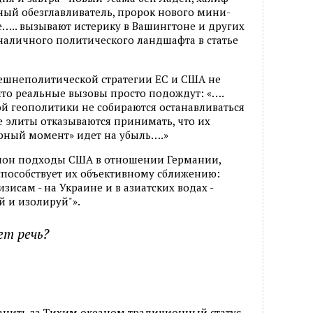
ный обезглавливатель, пророк нового мини-
е….. вызывают истерику в Вашингтоне и других
 наличного политического ландшафта в статье
нешнеполитической стратегии ЕС и США не
- что реальные вызовы просто подождут: «….
й геополитики не собираются останавливаться
е элиты отказываются принимать, что их
рный момент» идет на убыль….»
блон подходы США в отношении Германии,
 способствует их объективному сближению:
исам - на Украине и в азиатских водах -
й и изолируй"».
ет речь?
анить за Тихим океаном традиционный статус