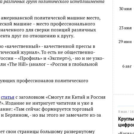
ций различных групп политического истеблишмента
30 июл
в американской политической машине место,
ческой машине – место профессионального
23 июл
значенного для сверки позиций различных
ента друг по отношению к другу.
29 июн
о «качественный» - качественной прессы в
ический журнал». То есть не общественно-
оссии – «Профиль» и «Эксперт»), - но и не узко-
 или «The Hill» (аналог – «Россия в глобальной
6 авг
кующих профессионалов политического
я
статья
с заголовком «Смогут ли Китай и Россия
». Издание не интригует читателя и уже в
ание: «Там сейчас формируется торговый
8 мая / 14
 Берлином, - но вы этого не замечаете из-за
Круглы
цифро
ает свои страницы большому развернутому
«Когда