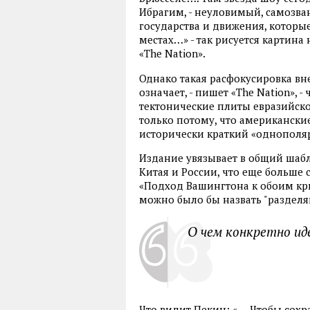
Ибрагим, - неуловимый, самозва
государства и движения, которы
местах…» - так рисуется картина
«The Nation».
Однако такая расфокусировка в
означает, - пишет «The Nation», 
тектонические плиты евразийско
только потому, что американски
исторически краткий «однополя
Издание увязывает в общий ша
Китая и России, что еще больше
«Подход Вашингтона к обоим криз
можно было бы назвать "разделя
О чем конкретно ид
Что видит Пекин: «….Чтобы сохр