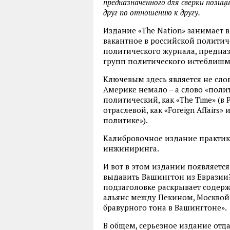
предназначенного для сверки пози
друг по отношению к другу.
Издание «The Nation» занимает 
вакантное в российской полити
политического журнала, предна
групп политического истеблишм
Ключевым здесь является не слов
Америке немало – а слово «полит
политический, как «The Time» (в Р
отраслевой, как «Foreign Affairs»
политике»).
Калибровочное издание практи
инжиниринга.
И вот в этом издании появляетс
выдавить Вашингтон из Евразии?
подзаголовке раскрывает содерж
альянс между Пекином, Москвой и
бравурного тона в Вашингтоне».
В общем, серьезное издание отд