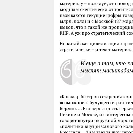
материалу – пожалуй, это повод в
модным скептически относиться 
называются текущие цифры това
млрд. долл) и с Москвой (87 млр
вывод, что в такой же пропорци
КНР. А уж про стратегический со
Но китайская цивилизация харак
стратегически – и текст материал
И еще о том, что к
мыслят масштабами
«Кошмар быстрого старения конц
возможность будущего стратегич
Берлин. … Его вероятность серье
Пекине и Москве, и с интересом 
говорят внутри окружной дорог
«политики внутри Садового кольц
Брюсселе…. Там звезда шоу сегод