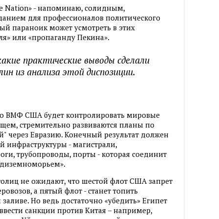
e Nation» - напоминаю, солидным,
данием для профессионалов политического
ый параноик может усмотреть в этих
я» или «пропаганду Пекина».
какие практические выводы сделали
лин из анализа этой диспозиции.
что ВМФ США будет контролировать мировые
ущем, стремительно развиваются планы по
" через Евразию. Конечный результат должен
й инфраструктуры - магистрали,
ги, трубопроводы, порты - которая соединит
едиземноморьем».
столиц не ожидают, что шестой флот США запрет
ровозов, а пятый флот - станет топить
заливе. Но ведь достаточно «убедить» Египет
) ввести санкции против Китая – например,