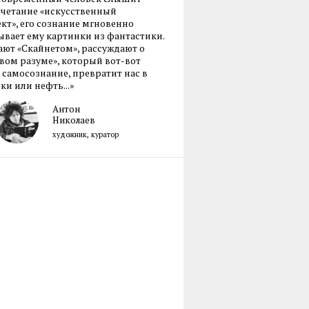
очетание «искусственный
кт», его сознание мгновенно
вает ему картинки из фантастики.
ают «Скайнетом», рассуждают о
ом разуме», который вот-вот
 самосознание, превратит нас в
ки или нефть...»
Антон
Николаев
художник, куратор