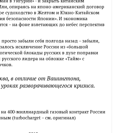
ман в Уйгурии» - и закрыть китайским
 Или, опираясь на японо-американский договор
вое судоходство в Желтом и Южно-Китайском
ия безопасности Японии». И экономика
ится – на фоне взлетающих до небес перспектив
просто забыли себя полгода назад – забыли,
азалось исключение России из «большой
огической блокады русских в духе поправки
 русского лидера на обложке «Тайм» с
очков.
сква, в отличие от Вашингтона,
 уроках разворачивающегося кризиса.
е на 400-миллиардный газовый контракт России
нным (turbocharget – см. оригинал)