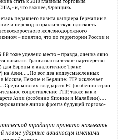
кина стать к 2018 главным торговым
ША, - и, что важнее, Францию.
еталь недавнего визита канцлера Германии в
ние и перевод в практическую плоскость
ысокоскоростного железнодорожного
кином – понятно, что по территории России и
 Ей тоже уделено место – правда, оценка явно
ся навязать Трансатлантическое партнерство
P) для Европы и аналогичное Транс-
P) на Азии….. Но вот два недвусмысленных
в Москве, Пекине и Берлине: TTP исключает
…. Среди многих государств ЕС (особенно стран
тельное сопротивление TTIP, также как и
дарств Азии (особенно Японии и Малайзии). …
аскированные линии фронта будущей торгово-
итической традиции принято называть
ей новые ударные авианосцы именами
 президентов.