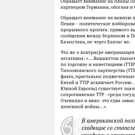
Обращает внимание на планы Пе
партнером Германии, обогнав и С
Обращает внимание на важную д
Пекин – политическое лоббирова
прорывного проекта: прямого в
сообщения между Берлином и Пе
Казахстана, не через Канзас же.
Что же о контригре американцев?
негативна: «….Вашингтон пытает
по торговле и инвестициям (TTI
Тихоокеанского партнерства (TT
факта, пристально подмеченные 
Китай и TTIP исключает Россию. 
Южной Европы) существует значи
сопротивление TTP - среди госу
Очевидно и явно: это едва зам
денежной войны…».
В американской пол
сходящие со стапел
ушедших в отставку