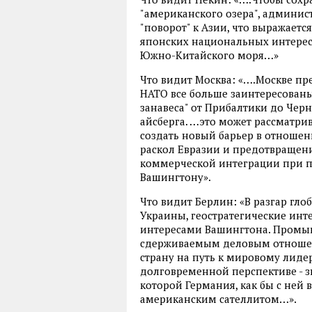
"американского озера", админис
"поворот" к Азии, что выражает
японских национальных интерес
Южно-Китайского моря…»
Что видит Москва: «….Москве пр
НАТО все больше заинтересованы
занавеса" от Прибалтики до Чер
айсберга. …это может рассматри
создать новый барьер в отношен
раскол Евразии и предотвращен
коммерческой интеграции при 
Вашингтону».
Что видит Берлин: «В разгар гл
Украины, геостратегические инт
интересами Вашингтона. Промыш
сдерживаемым деловым отношени
страну на путь к мировому лиде
долговременной перспективе - з
которой Германия, как бы с ней 
американским сателлитом…».