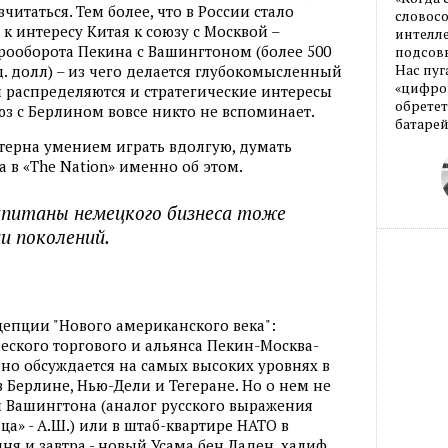
читаться. Тем более, что в России стало
словос
к интересу Китая к союзу с Москвой –
интелле
рооборота Пекина с Вашингтоном (более 500
подсовы
Нас пуг
д. долл) – из чего делается глубокомысленный
«цифров
и распределяются и стратегические интересы
обретет
юз с Берлином вовсе никто не вспоминает.
батарей
терна умением играть вдолгую, думать
а в «The Nation» именно об этом.
апитаны немецкого бизнеса тоже
 поколений.
епции "Нового американского века":
еского торгового и альянса Пекин-Москва-
зно обсуждается на самых высоких уровнях в
в Берлине, Нью-Дели и Тегеране. Но о нем не
и Вашингтона (аналог русского выражения
а» - А.Ш.) или в штаб-квартире НАТО в
ня и завтра - новый Усама бен Ладен, халиф