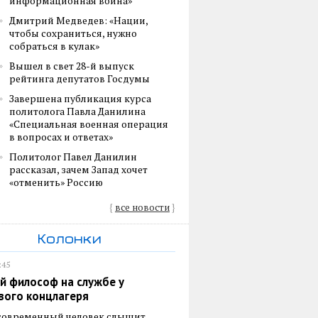
информационная война»
Дмитрий Медведев: «Нации,
чтобы сохраниться, нужно
собраться в кулак»
Вышел в свет 28-й выпуск
рейтинга депутатов Госдумы
Завершена публикация курса
политолога Павла Данилина
«Специальная военная операция
в вопросах и ответах»
Политолог Павел Данилин
рассказал, зачем Запад хочет
«отменить» Россию
{
все новости
}
Колонки
:45
й философ на службе у
вого концлагеря
 современный человек слышит