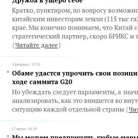
Дружба в ущерб себе
Кратко, пунктиром, по вопросу возможн
китайским инвесторам земли (115 тыс га
крае. Мы конечно понимаем, что Китай 
стратегический партнер, скоро БРИКС и т
{
Читайте далее
}
9 февраля / 19:29
Обаме удастся упрочить свои позици
ходе саммита G20
Но убеждать следует парламенты, а зна
анализировать, как это впишется во вн
ситуацию каждой отдельной страны
{
Чи
17 июня / 01:09
Мы можем предпринять любые меры 