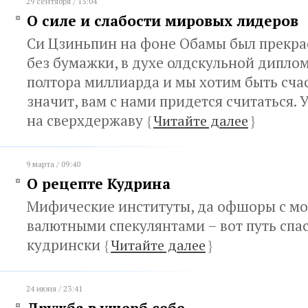
29 сентября / 15:04
О силе и слабости мировых лидеров
Си Цзиньпин на фоне Обамы был прекра
без бумажки, в духе олдскульной диплом
полтора миллиарда и мы хотим быть сча
значит, вам с нами придется считаться. 
на сверхдержаву
{
Читайте далее
}
9 марта / 09:40
О рецепте Кудрина
Мифические институты, да офшоры с м
валютными спекулянтами – вот путь спа
кудрински
{
Читайте далее
}
24 июня / 23:41