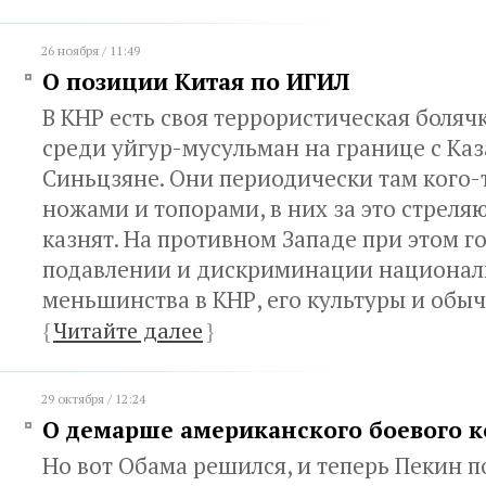
26 ноября / 11:49
О позиции Китая по ИГИЛ
В КНР есть своя террористическая боляч
среди уйгур-мусульман на границе с Каз
Синьцзяне. Они периодически там кого-т
ножами и топорами, в них за это стреляю
казнят. На противном Западе при этом г
подавлении и дискриминации националь
меньшинства в КНР, его культуры и обы
{
Читайте далее
}
29 октября / 12:24
О демарше американского боевого к
Но вот Обама решился, и теперь Пекин п