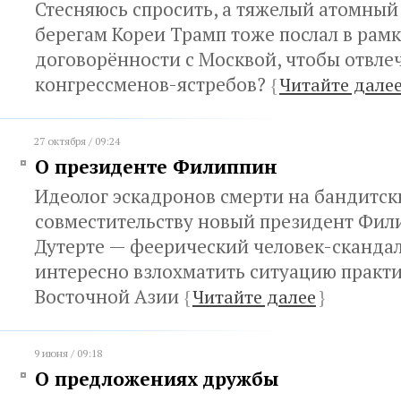
Стесняюсь спросить, а тяжелый атомный
берегам Кореи Трамп тоже послал в рам
договорённости с Москвой, чтобы отвле
конгрессменов-ястребов?
{
Читайте дале
27 октября / 09:24
О президенте Филиппин
Идеолог эскадронов смерти на бандитск
совместительству новый президент Фил
Дутерте — феерический человек-сканда
интересно взлохматить ситуацию практи
Восточной Азии
{
Читайте далее
}
9 июня / 09:18
О предложениях дружбы