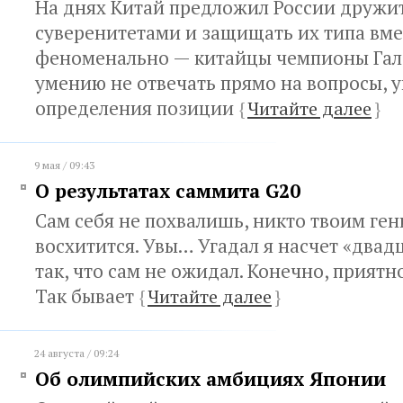
На днях Китай предложил России дружи
суверенитетами и защищать их типа вме
феноменально — китайцы чемпионы Гал
умению не отвечать прямо на вопросы, у
определения позиции
{
Читайте далее
}
9 мая / 09:43
О результатах саммита G20
Сам себя не похвалишь, никто твоим ген
восхитится. Увы… Угадал я насчет «двад
так, что сам не ожидал. Конечно, приятно
Так бывает
{
Читайте далее
}
24 августа / 09:24
Об олимпийских амбициях Японии