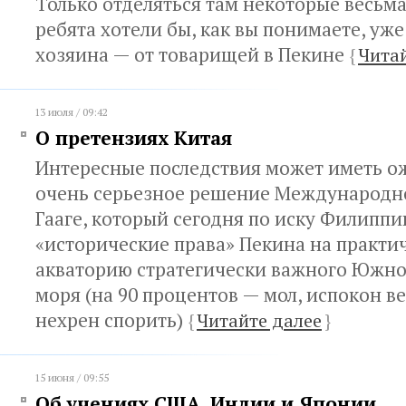
Только отделяться там некоторые весьм
ребята хотели бы, как вы понимаете, уже
хозяина — от товарищей в Пекине
{
Чита
13 июля / 09:42
О претензиях Китая
Интересные последствия может иметь о
очень серьезное решение Международно
Гааге, который сегодня по иску Филиппи
«исторические права» Пекина на практи
акваторию стратегически важного Южно
моря (на 90 процентов — мол, испокон ве
нехрен спорить)
{
Читайте далее
}
15 июня / 09:55
Об учениях США, Индии и Японии