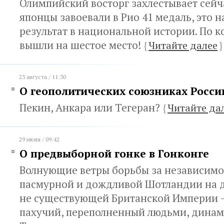
Олимпийский восторг захлестывает сейч
японцы завоевали в Рио 41 медаль, это
результат в национальной истории. По к
вышли на шестое место!
{
Читайте далее
}
23 августа / 11:30
О геополитических союзниках Росси
Пекин, Анкара или Тегеран?
{
Читайте да
29 июля / 09:42
О предвыборной гонке в Гонконге
Волнующие ветры борьбы за независимо
пасмурной и дождливой Шотландии на д
не существующей Британской Империи —
пахучий, переполненный людьми, динам