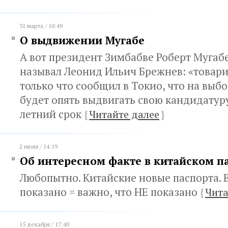
31 марта / 10:49
О выдвижении Мугабе
А вот президент Зимбабве Роберт Мугабе 
называл Леонид Ильич Брежнев: «товар
только что сообщил в Токио, что на выбо
будет опять выдвигать свою кандидатуру
летний срок
{
Читайте далее
}
2 июля / 14:19
Об интересном факте в китайском п
Любопытно. Китайские новые паспорта. В
показано = важно, что НЕ показано
{
Чита
15 декабря / 17:40