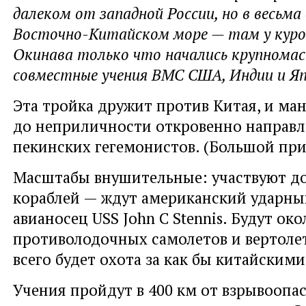
далеком от западной России, но в весьма
Восточно-Китайском море — там у кур
Окинава только что начались крупном
совместные учения ВМС США, Индии и Яп
Эта тройка дружит против Китая, и ма
до неприличности откровенно направ
пекинских гегемонистов. (Большой при
Масштабы внушительные: участвуют до
кораблей — ждут американский ударн
авианосец USS John C Stennis. Будут око
противолодочных самолетов и вертоле
всего будет охота за как бы китайским
Учения пройдут в 400 км от взрывоопа