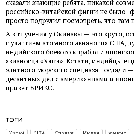
сказали знающие ребята, никакой совм
российско-китайской фигни не было: 
просто подрулил посмотреть, что там 
А вот учения у Окинавы — это круто, о
с участием атомного авианосца США, л
индийского боевого корабля и японско
авианосца «Хюга». Кстати, индийцы ещ
элитного морского спецназа послали —
десантных дел с американцами и япон
привет БРИКС.
тэги
Китай
США
Япония
Индия
учения