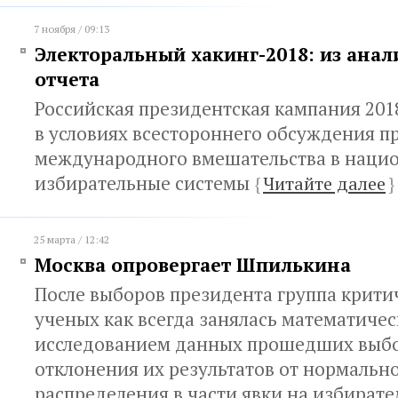
7 ноября / 09:13
Электоральный хакинг-2018: из анал
отчета
Российская президентская кампания 201
в условиях всестороннего обсуждения 
международного вмешательства в наци
избирательные системы
{
Читайте далее
}
25 марта / 12:42
Москва опровергает Шпилькина
После выборов президента группа крит
ученых как всегда занялась математиче
исследованием данных прошедших выбо
отклонения их результатов от нормально
распределения в части явки на избирате