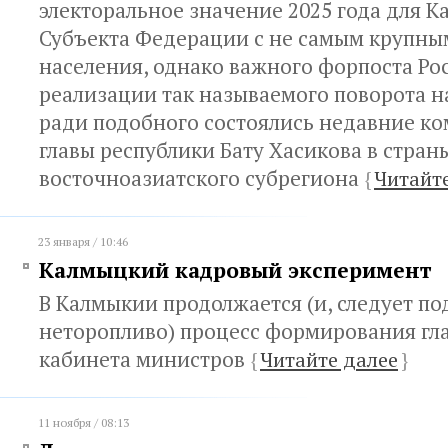
электоральное значение 2025 года для К
Субъекта Федерации с не самым крупны
населения, однако важного форпоста Ро
реализации так называемого поворота н
ради подобного состоялись недавние к
главы республики Бату Хасикова в стран
восточноазиатского субрегиона
{
Читайт
23 января / 10:46
Калмыцкий кадровый эксперимент
В Калмыкии продолжается (и, следует по
неторопливо) процесс формирования гл
кабинета министров
{
Читайте далее
}
11 ноября / 08:13