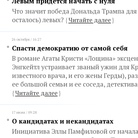
Левым придется начать с нуля
Что значит победа Дональда Трампа для (
осталось) левых?
{
Читайте далее
}
26 октября / 16:27
Спасти демократию от самой себя
В романе Агаты Кристи «Лощина» эксце
Энгкейтл устраивает званый ужин для К
известного врача, и его жены Герды), р
ее большой семьи и ее соседа, детектив
{
Читайте далее
}
17 июля / 09:28
О кандидатах и некандидатах
Инициатива Эллы Памфиловой от начала