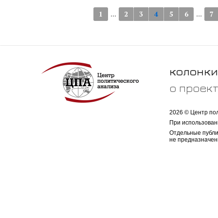
...
...
1
2
3
4
5
6
7
колонки
о проек
2026 © Центр по
При использован
Отдельные публи
не предназначен