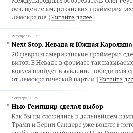
Международный обозреватель Олег Реут
освещение американских праймериз рес
демократов
{
Читайте далее
}
19 февраля / 11:15
Next Stop. Невада и Южная Каролина
20 февраля американские праймериз сд
виток. В Неваде в формате так называем
кокуса пройдёт выявление победителя с
от демократической партии
{
Читайте да
2 октября / 10:39
Нью-Гемпшир сделал выбор
Как бы ни сложились в дальнейшем кам
Трамп и Берни Сандерс уже вошли в ист
«победители праймериз в Нью-Гемпшире