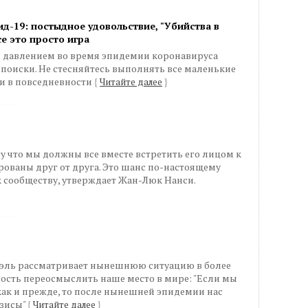
д-19: постыдное удовольствие, "Убийства в
се это просто игра
м давлением во время эпидемии коронавируса
 поиски. Не стесняйтесь выполнять все маленькие
и в повседневности
{
Читайте далее
}
у что мы должны все вместе встретить его лицом к
рованы друг от друга. Это шанс по-настоящему
 сообществу, утверждает Жан-Люк Нанси.
эль рассматривает нынешнюю ситуацию в более
ость переосмыслить наше место в мире: "Если мы
ак и прежде, то после нынешней эпидемии нас
изисы"
{
Читайте далее
}