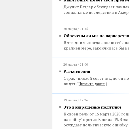
Джудит Батлер обсуждает панде
социальные последствия в Аме
20 марта / 21:45
Обречены ли мы на варварство
В эти дни я иногда ловлю себя н
крайней мере, закончилась бы 
20 марта / 21:00
Разъяснения
Страх - плохой советчик, но он п
видят
{
Читайте далее
}
19 марта / 17:26
Это возвращение политики
В своей речи от 16 марта 2020 г
на войну" против Ковида-19. В 
осуждает политическую ошибку 