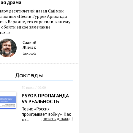
ная драма
пару десятилетий назад Саймон
сполнял «Песни Гурре» Арнольда
а в Берлине, его спросили, как ему
 обойти едкое замечание
а?...»
Славой
Жижек
философ
Доклады
30 июля / 00:00
PSYOP. ПРОПАГАНДА
VS РЕАЛЬНОСТЬ
Тезис «Россия
проигрывает войну». Как
{
читать доклад
}
«э...