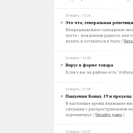
28 марта / 15:18
Это что, генеральная репетиц
Непредвиденное совпадение ме
поста – нежданная радость для т
делать и оставаться в тылу
{
Чита
26 марта / 15:08
Вирус в форме товара
Если у вас на районе есть "Азбук
24 марта / 15:08
Пандемия Ковид-19 и пределы
В настоящее время внимание ми
ситуации с распространением нов
коронавирус
{
Читайте далее
}
23 марта / 19:47