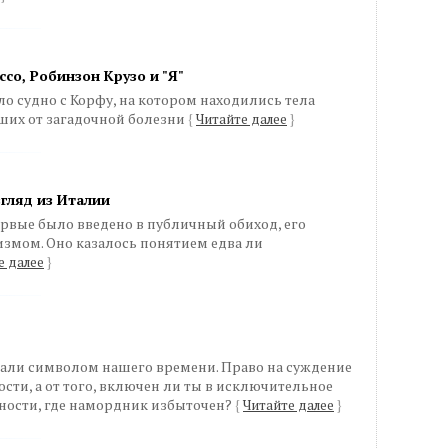
ссо, Робинзон Крузо и "Я"
ло судно с Корфу, на котором находились тела
ших от загадочной болезни
{
Читайте далее
}
згляд из Италии
ервые было введено в публичный обиход, его
змом. Оно казалось понятием едва ли
е далее
}
али символом нашего времени. Право на суждение
ости, а от того, включен ли ты в исключительное
ности, где намордник избыточен?
{
Читайте далее
}