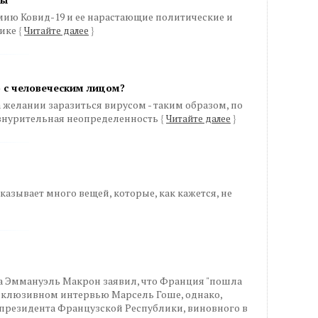
мию Ковид-19 и ее нарастающие политические и
рике
{
Читайте далее
}
 с человеческим лицом?
а желании заразиться вирусом - таким образом, по
изнурительная неопределенность
{
Читайте далее
}
оказывает много вещей, которые, как кажется, не
ода Эммануэль Макрон заявил, что Франция "пошла
эксклюзивном интервью Марсель Гоше, однако,
президента Французской Республики, виновного в