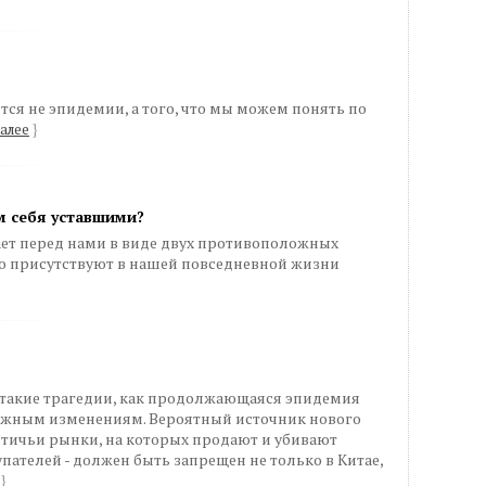
я не эпидемии, а того, что мы можем понять по
алее
}
м себя уставшими?
ет перед нами в виде двух противоположных
но присутствуют в нашей повседневной жизни
 такие трагедии, как продолжающаяся эпидемия
важным изменениям. Вероятный источник нового
птичьи рынки, на которых продают и убивают
пателей - должен быть запрещен не только в Китае,
}