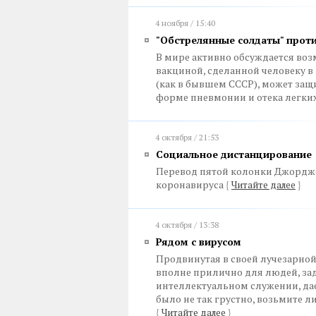
4 ноября / 15:40
"Обстрелянные солдаты" прот
В мире активно обсуждается воз
вакциной, сделанной человеку в 
(как в бывшем СССР), может за
форме пневмонии и отека легки
4 октября / 21:53
Социальное дистанцирование
Перевод пятой колонки Джордж
коронавируса
{
Читайте далее
}
4 октября / 13:38
Рядом с вирусом
Продвинутая в своей лучезарной
вполне прилично для людей, за
интеллектуальном служении, дает
было не так грустно, возьмите л
{
Читайте далее
}