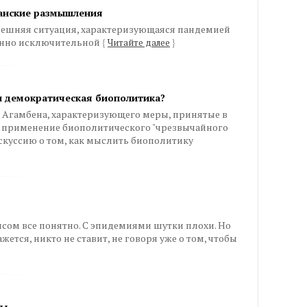
ианские размышления
ынешняя ситуация, характеризующаяся пандемией
бенно исключительной
{
Читайте далее
}
и демократическая биополитика?
Агамбена, характеризующего меры, принятые в
ак применение биополитического "чрезвычайного
скуссию о том, как мыслить биополитику
зисом все понятно. С эпидемиями шутки плохи. Но
жется, никто не ставит, не говоря уже о том, чтобы
лы