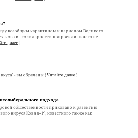
ия?
жду всеобщим карантином и периодом Великого
ех, кого из солидарности попросили ничего не
йте далее
}
а вкуса" - вы обречены
{
Читайте далее
}
 неолиберального подхода
ровой общественности приковано к развитию
ого вируса Ковид-19, известного также как