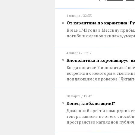
4 января / 22:33
От карантина до карантина: Ру
В мае 1743 года в Мессину прибы
погибших членов экипажа, умер
4 января / 17:12
Биополитика и коронавирус: в
Когда понятие "биополитика" вп
встретили с некоторым скептици
поддающимся проверке
{
Читайт
30 марта / 19:47
Конец глобализации!?
Домашний арест и намордник ст
теперь зависит не от его способн
пространство наглядной публич