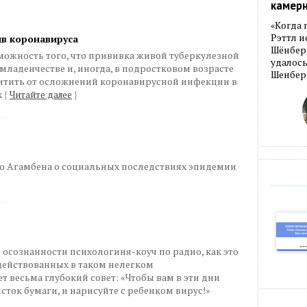
камер
«Когда 
Рэттл и
ив коронавируса
Шёнберг
можность того, что прививка живой туберкулезной
удалось
младенчестве и, иногда, в подростковом возрасте
Шенберг
щитить от осложнений коронавирусной инфекции в
х
{
Читайте далее
}
о Агамбена о социальных последствиях эпидемии
 осознанности психологиня-коуч по радио, как это
действованных в таком нелегком
 весьма глубокий совет: «Чтобы вам в эти дни
исток бумаги, и нарисуйте с ребенком вирус!»