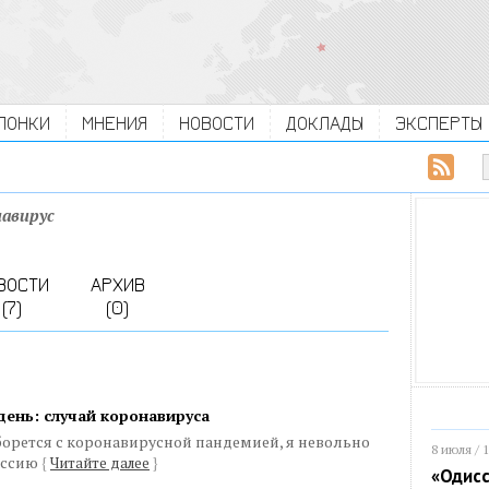
ЛОНКИ
МНЕНИЯ
НОВОСТИ
ДОКЛАДЫ
ЭКСПЕРТЫ
авирус
ВОСТИ
АРХИВ
(7)
(0)
день: случай коронавируса
 борется с коронавирусной пандемией, я невольно
8 июля / 
ессию
{
Читайте далее
}
«Одисс