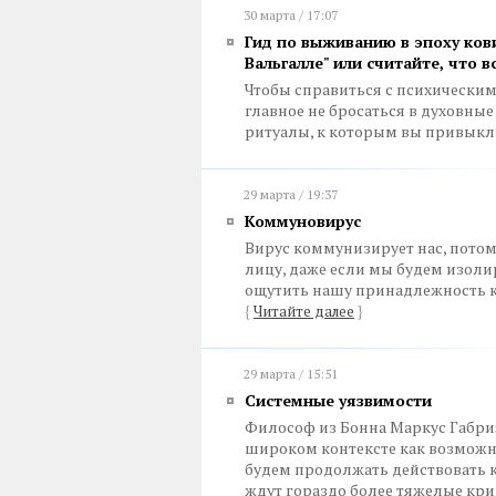
30 марта / 17:07
Гид по выживанию в эпоху кови
Вальгалле" или считайте, что в
Чтобы справиться с психически
главное не бросаться в духовные
ритуалы, к которым вы привыкл
29 марта / 19:37
Коммуновирус
Вирус коммунизирует нас, потом
лицу, даже если мы будем изоли
ощутить нашу принадлежность к
{
Читайте далее
}
29 марта / 15:51
Системные уязвимости
Философ из Бонна Маркус Габри
широком контексте как возможн
будем продолжать действовать к
ждут гораздо более тяжелые кр