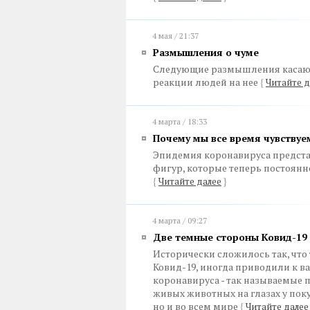
4 мая / 21:37
Размышления о чуме
Следующие размышления касаютс
реакции людей на нее
{
Читайте д
4 марта / 18:33
Почему мы все время чувствуе
Эпидемия коронавируса предста
фигур, которые теперь постоян
{
Читайте далее
}
4 марта / 09:27
Две темные стороны Ковид-19
Исторически сложилось так, что
Ковид-19, иногда приводили к 
коронавируса - так называемые 
живых животных на глазах у поку
но и во всем мире
{
Читайте далее