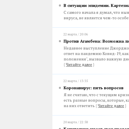
В ситуации эпидемии. Картез
С самого начала я думал, что н
вируса, не является чем-то осо
22 марта / 20:06
Против Агамбена: Возможна л
Недавнее выступление Джорджо 
ответ на пандемию Ковид-19, к
положения", вызвало важную ди
{
Читайте далее
}
22 марта / 13:35
Коронавирус: пять вопросов
Я не считаю, что с текущим кри
есть разные вопросы, которые, ка
на них ответить
{
Читайте далее
}
20 марта / 22:58
Капитализм имеет свои преде