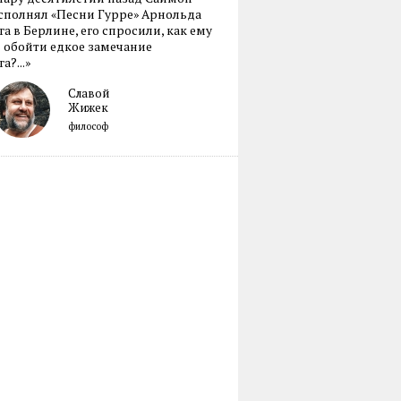
сполнял «Песни Гурре» Арнольда
а в Берлине, его спросили, как ему
 обойти едкое замечание
а?...»
Славой
Жижек
философ