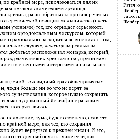
, по крайней мере, использоваться для их
Рэттл и
де мы не были свидетелями зрелища,
Шёнберг
ена кризиса, разнообразных и противоречивых
удалось
 от еретической позиции меньшинства (пусть
Шенберг
ми учеными) тех, кто отрицает серьезность
твующим ортодоксальным дискурсом, который
 часто радикально расходится во мнениях о том,
егда в таких случаях, некоторым реальным
тся добиться расположения монарха, который,
поров, разделивших христианство, принимает
твии с собственными интересами и навязывает
азмышлений - очевидный крах общепринятых
ы, люди больше ни во что не верят, за
кого существования, которое нужно сохранить
я, только чудовищный Левиафан с разящим
рахе потерять жизнь.
ое положение, чума, будет отменено, если это
, по крайней мере, для тех, кто сохранил
о будет вернуться к прежней жизни. И это,
ожно сегодня наблюдать - даже если, как