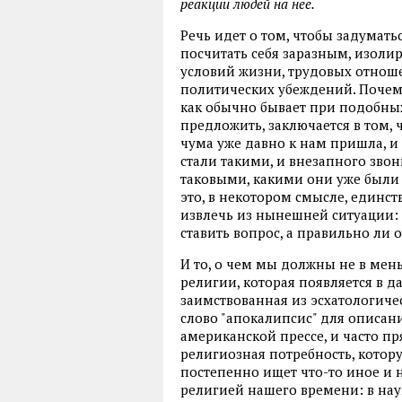
реакции людей на нее.
Речь идет о том, чтобы задумать
посчитать себя заразным, изоли
условий жизни, трудовых отнош
политических убеждений. Почему
как обычно бывает при подобных 
предложить, заключается в том, ч
чума уже давно к нам пришла, и
стали такими, и внезапного зво
таковыми, какими они уже были -
это, в некотором смысле, един
извлечь из нынешней ситуации:
ставить вопрос, а правильно ли 
И то, о чем мы должны не в мень
религии, которая появляется в д
заимствованная из эсхатологичес
слово "апокалипсис" для описа
американской прессе, и часто пр
религиозная потребность, котору
постепенно ищет что-то иное и н
религией нашего времени: в наук