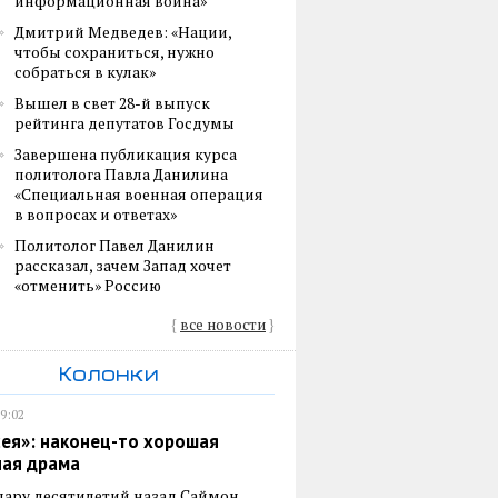
информационная война»
Дмитрий Медведев: «Нации,
чтобы сохраниться, нужно
собраться в кулак»
Вышел в свет 28-й выпуск
рейтинга депутатов Госдумы
Завершена публикация курса
политолога Павла Данилина
«Специальная военная операция
в вопросах и ответах»
Политолог Павел Данилин
рассказал, зачем Запад хочет
«отменить» Россию
{
все новости
}
Колонки
19:02
ея»: наконец-то хорошая
ная драма
пару десятилетий назад Саймон