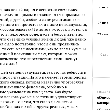
30 июл
ся, как целый народ с легкостью согласился
роваться по домам и отказаться от нормальных
ений, дружбы, любви и даже религиозных и
23 июл
 никто не протестовал и никто не возмущался,
обстоятельствах? Гипотеза, которую я хотел бы
то в некотором роде, пусть и бессознательно,
29 июн
 что очевидно условия жизни людей уже давно
нка было достаточно, чтобы они проявились
 то есть, невыносимыми, как во время чумы. И
ственный позитивный факт, который можно
6 авг
 возможно, что впоследствии люди начнут
они жили?
шей степени задуматься, так это потребность в
анной ситуации. На это намекает терминология,
кого словаря, которая навязчиво употребляет
ния нынешнего феномена, особенно в
ямо указывает на конец света. Как будто
8 июля / 
ю церковь уже не в состоянии удовлетворить,
«Одисс
аходит его в том, что стало фактически
камер
е. Она, как и любая другая религия, может
«Когда 