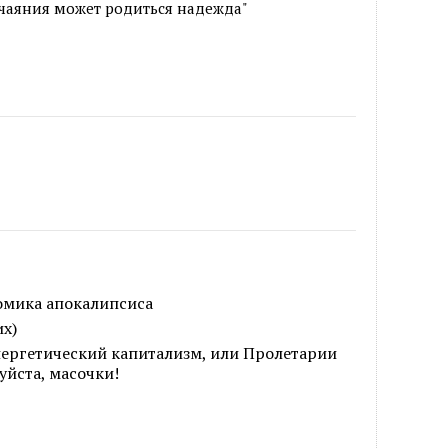
отчаяния может родиться надежда"
омика апокалипсиса
их)
нергетический капитализм, или Пролетарии
уйста, масочки!