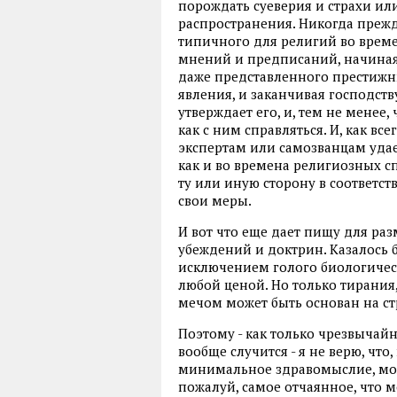
порождать суеверия и страхи или
распространения. Никогда преж
типичного для религий во врем
мнений и предписаний, начиная
даже представленного престижны
явления, и заканчивая господс
утверждает его, и, тем не менее,
как с ним справляться. И, как вс
экспертам или самозванцам удае
как и во времена религиозных с
ту или иную сторону в соответс
свои меры.
И вот что еще дает пищу для р
убеждений и доктрин. Казалось б
исключением голого биологичес
любой ценой. Но только тирани
мечом может быть основан на ст
Поэтому - как только чрезвычайн
вообще случится - я не верю, что
минимальное здравомыслие, можн
пожалуй, самое отчаянное, что м