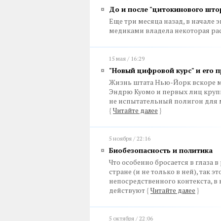
До и после "цитокинового што
Еще три месяца назад, в начале
медиками владела некоторая ра
15 мая / 16:29
"Новый цифровой курс" и его 
Жизнь штата Нью-Йорк вскоре м
Эндрю Куомо и первых лиц крупн
не испытательный полигон для 
{
Читайте далее
}
5 ноября / 22:16
Биобезопасность и политика
Что особенно бросается в глаза
стране (и не только в ней), так 
непосредственного контекста, в 
действуют
{
Читайте далее
}
5 октября / 22:06