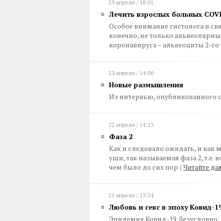
29 апреля / 18:01
Лечить взрослых больных COV
Особое внимание гистолога в св
конечно, не только альвеолярны
коронавируса – альвеоциты 2-го
23 апреля / 14:00
Новые размышления
Из интервью, опубликованного с
22 апреля / 14:23
Фаза 2
Как и следовало ожидать, и как 
уши, так называемая фаза 2, т.е.
чем было до сих пор
{
Читайте да
21 апреля / 13:24
Любовь и секс в эпоху Ковид-1
Эпидемия Ковид-19, безусловно