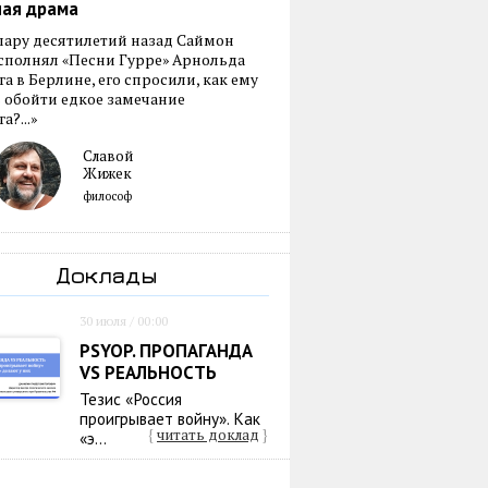
ная драма
пару десятилетий назад Саймон
сполнял «Песни Гурре» Арнольда
а в Берлине, его спросили, как ему
 обойти едкое замечание
а?...»
Славой
Жижек
философ
Доклады
30 июля / 00:00
PSYOP. ПРОПАГАНДА
VS РЕАЛЬНОСТЬ
Тезис «Россия
проигрывает войну». Как
{
читать доклад
}
«э...