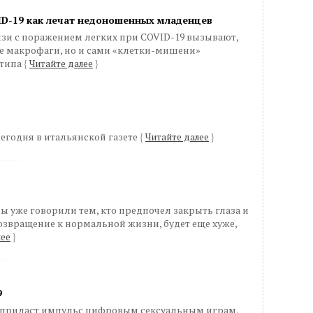
ID-19 как лечат недоношенных младенцев
язи с поражением легких при COVID-19 вызывают,
е макрофаги, но и сами «клетки-мишени»
 типа
{
Читайте далее
}
егодня в итальянской газете
{
Читайте далее
}
мы уже говорили тем, кто предпочел закрыть глаза и
 возвращение к нормальной жизни, будет еще хуже,
лее
}
9
, придаст импульс цифровым сексуальным играм,