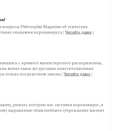
ка!
вопросы Philosophie Magazine об этических
ствиях эпидемии коронавируса
{
Читайте далее
}
2 началась с прямого министерского распоряжения,
или менее такое же урезание конституционных
ся только посредством закона
{
Читайте далее
}
адачу, решать которую нас заставил коронавирус, я
ому выражению vitam instituere (учреждение жизни)