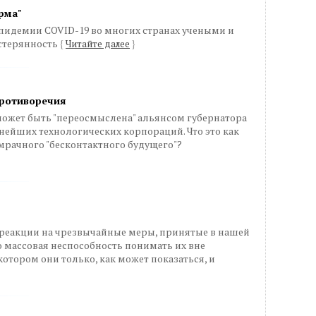
рма"
 эпидемии COVID-19 во многих странах учеными и
стерянность
{
Читайте далее
}
противоречия
ожет быть "переосмыслена" альянсом губернатора
ейших технологических корпораций. Что это как
мрачного "бесконтактного будущего"?
 в реакции на чрезвычайные меры, принятые в нашей
это массовая неспособность понимать их вне
котором они только, как может показаться, и