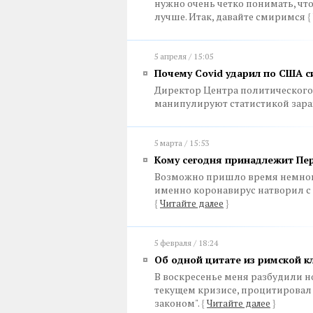
нужно очень четко понимать, что,
лучше. Итак, давайте смиримся
{
5 апреля / 15:05
Почему Covid ударил по США с
Директор Центра политического 
манипулируют статистикой зар
5 марта / 15:53
Кому сегодня принадлежит Пе
Возможно пришло время немного
именно коронавирус натворил с 
{
Читайте далее
}
5 февраля / 18:24
Об одной цитате из римской к
В воскресенье меня разбудили н
текущем кризисе, процитировал
законом".
{
Читайте далее
}