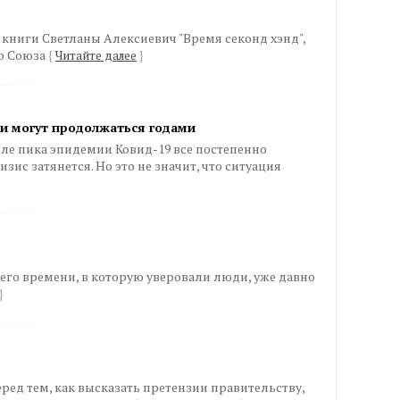
ев книги Светланы Алексиевич "Время секонд хэнд",
о Союза
{
Читайте далее
}
ни могут продолжаться годами
сле пика эпидемии Ковид-19 все постепенно
зис затянется. Но это не значит, что ситуация
шего времени, в которую уверовали люди, уже давно
}
перед тем, как высказать претензии правительству,