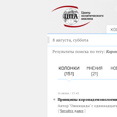
КО
8 августа, суббота
Результаты поиска по тегу:
Корон
КОЛОНКИ
МНЕНИЯ
НО
(151)
(21)
16 июня / 13:45
Принципы коронадемонологи
Автор "Омницида" с одиннадца
{
Читайте далее
}