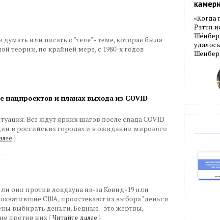
камер
«Когда 
Рэттл и
Шёнберг
думать или писать о "теле" - теме, которая была
удалось
й теории, по крайней мере, с 1980-х годов
Шенберг
ке нацпроектов и планах выхода из COVID-
туация. Все ждут ярких шагов после спада COVID-
ии в российских городах и в ожидании мирового
алее
}
 ли они против локдауна из-за Ковид-19 или
 охватившие США, проистекают из выбора "деньги
ны выбирать деньги. Бедные - это жертвы,
ие против них
{
Читайте далее
}