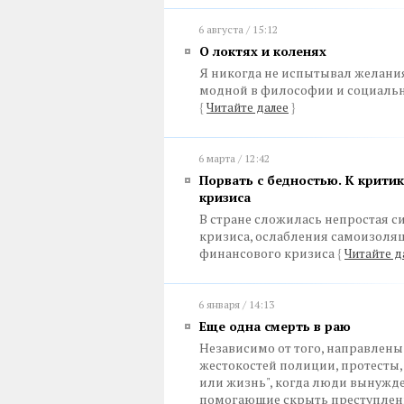
6 августа / 15:12
О локтях и коленях
Я никогда не испытывал желания 
модной в философии и социально
{
Читайте далее
}
6 марта / 12:42
Порвать с бедностью. К крити
кризиса
В стране сложилась непростая си
кризиса, ослабления самоизоляц
финансового кризиса
{
Читайте д
6 января / 14:13
Еще одна смерть в раю
Независимо от того, направлены
жестокостей полиции, протесты,
или жизнь", когда люди вынужде
помогающие скрыть преступлен