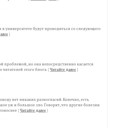
я в университете будут проводиться со следующего
алее
}
ой проблемой, но она непосредственно касается
о читателей этого блога.
{
Читайте далее
}
оводу нет никаких разногласий. Конечно, есть
акое уж и большое зло. Говорят, что другие болезни
тоноснее
{
Читайте далее
}