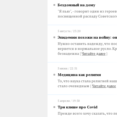
Бездомный на дому
"Я пью", - говорит один из геро
посвященной распаду Советског
5 августа / 23:20
Эпидемии похожи на войну: о
Нужно оставить надежду, что по
вернется в нормальное русло. Кри
безнадежна
{
Читайте далее
}
5 июня / 22:51
Медицина как религия
То, что наука стала религией на
стало очевидным
{
Читайте далее
5 апреля / 19:50
Три клише про Covid
Прежде всего хочу сказать, что 