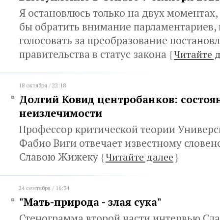
Я остановлюсь только на двух моментах,
бы обратить внимание парламентариев,
голосовать за преобразование постанов
правительства в статус закона
{
Читайте 
18 октября / 22:18
Долгий Ковид центробанков: состоя
неизлечимости
Профессор критической теории Универ
Фабио Виги отвечает известному слове
Славою Жижеку
{
Читайте далее
}
24 сентября / 16:34
"Мать-природа - злая сука"
Стенограмма второй части интервью Сл