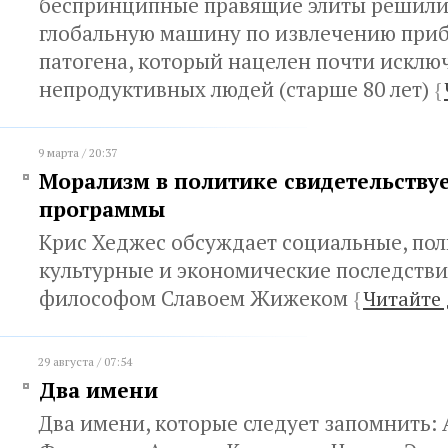
беспринципные правящие элиты решили
глобальную машину по извлечению при
патогена, который нацелен почти исклю
непродуктивных людей (старше 80 лет)
{
9 марта / 20:37
Морализм в политике свидетельствуе
программы
Крис Хеджес обсуждает социальные, пол
культурные и экономические последстви
философом Славоем Жижеком
{
Читайте 
29 августа / 07:54
Два имени
Два имени, которые следует запомнить: