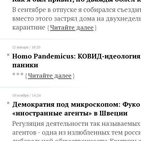
В сентябре в отпуске я собирался съезди
вместо этого застрял дома на двухнеде
карантине
{
Читайте далее
}
12 января / 18:20
Homo Pandemicus: КОВИД-идеология 
паники
* * *
{
Читайте далее
}
18 ноября / 14:24
Демократия под микроскопом: Фуко
«иностранные агенты» в Швеции
Регуляция деятельности так называемы
агентов - одна из излюбленных тем росс