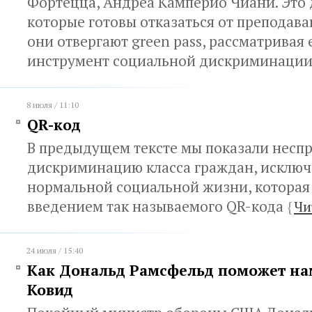
Фортецца, Андреа Камперио Чиани. Это 
которые готовы отказаться от преподава
они отвергают green pass, рассматривая 
инструмент социальной дискриминаци
8 июля / 11:10
QR-код
В предыдущем тексте мы показали несп
дискриминацию класса граждан, исключ
нормальной социальной жизни, которая 
введением так называемого QR-кода
{
Чи
24 июля / 15:40
Как Дональд Рамсфельд поможет на
Ковид