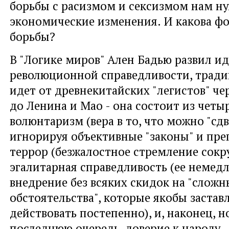
борьбы с расизмом и сексизмом нам н
экономические изменения. И какова ф
борьбы?
В "Логике миров" Ален Бадью развил и
революционной справедливости, тради
идет от древнекитайских "легистов" че
до Ленина и Мао - она состоит из четы
волюнтаризм (вера в то, что можно "сдв
игнорируя объективные "законы" и пре
террор (безжалостное стремление сокру
эгалитарная справедливость (ее немед
внедрение без всяких скидок на "сложн
обстоятельства", которые якобы застав
действовать постепенно), и, наконец, но
последнюю очередь, доверие к народу.