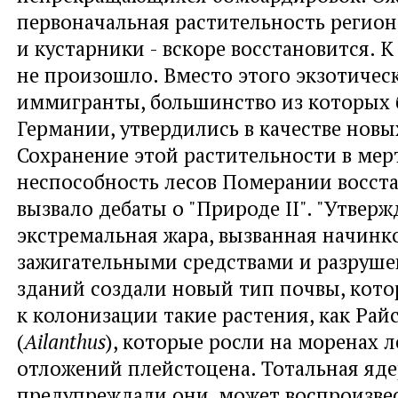
первоначальная растительность региона
и кустарники - вскоре восстановится. К 
не произошло. Вместо этого экзотичес
иммигранты, большинство из которых
Германии, утвердились в качестве нов
Сохранение этой растительности в мер
неспособность лесов Померании восст
вызвало дебаты о "Природе II". "Утверж
экстремальная жара, вызванная начинк
зажигательными средствами и разруш
зданий создали новый тип почвы, кото
к колонизации такие растения, как Рай
(
Ailanthus
), которые росли на моренах 
отложений плейстоцена. Тотальная яде
предупреждали они, может воспроизвес