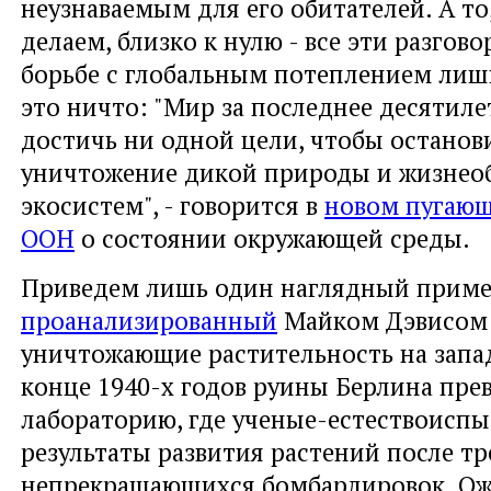
неузнаваемым для его обитателей. А то
делаем, близко к нулю - все эти разгов
борьбе с глобальным потеплением лиш
это ничто: "Мир за последнее десятиле
достичь ни одной цели, чтобы останов
уничтожение дикой природы и жизнео
экосистем", - говорится в
новом пугающ
ООН
о состоянии окружающей среды.
Приведем лишь один наглядный приме
проанализированный
Майком Дэвисом:
уничтожающие растительность на запа
конце 1940-х годов руины Берлина пре
лабораторию, где ученые-естествоиспы
результаты развития растений после тр
непрекращающихся бомбардировок. Ож