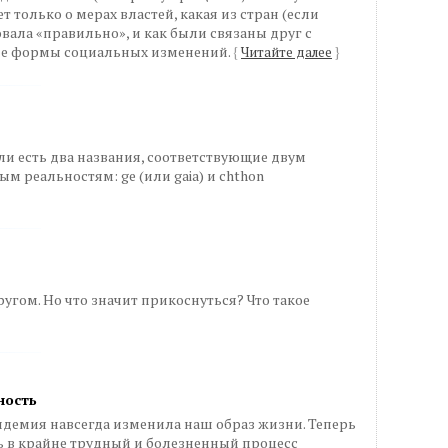
ет только о мерах властей, какая из стран (если
вала «правильно», и как были связаны друг с
ые формы социальных изменений.
{
Читайте далее
}
ли есть два названия, соответствующие двум
м реальностям: ge (или gaia) и chthon
ругом. Но что значит прикоснуться? Что такое
ность
ндемия навсегда изменила наш образ жизни. Теперь
ь в крайне трудный и болезненный процесс