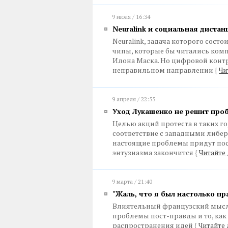
9 июля / 16:34
Neuralink и социальная дистан
Neuralink, задача которого сост
чипы, которые бы читались ком
Илона Маска. Но цифровой кон
неправильном направлении
{
Чи
9 апреля / 22:55
Уход Лукашенко не решит про
Целью акций протеста в таких го
соответствие с западными либе
настоящие проблемы придут посл
энтузиазма закончится
{
Читайте 
9 марта / 21:40
"Жаль, что я был настолько пр
Влиятельный французский мысл
проблемы пост-правды и то, как
распространения идей
{
Читайте 