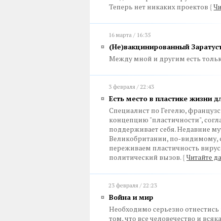
Теперь нет никаких проектов
{
Чи
16 марта / 16:35
(Не)вакцинированный Заратус
Между мной и другим есть тольк
3 февраля / 22:43
Есть место в пластике жизни 
Специалист по Гегелю, француз
концепцию "пластичности", согла
поддерживает себя. Недавние му
Великобритании, по-видимому, с
переживаем пластичность вируса
политический вызов.
{
Читайте да
23 февраля / 22:23
Война и мир
Необходимо серьезно отнестись 
том, что все человечество и вся