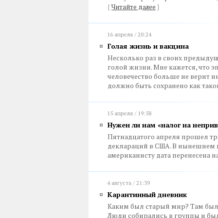
{
Читайте далее
}
16 апреля / 20:24
Голая жизнь и вакцина
Несколько раз в своих предыдущ
голой жизни. Мне кажется, что э
человечество больше не верит ни
должно быть сохранено как так
15 апреля / 19:58
Нужен ли нам «налог на непри
Пятнадцатого апреля прошел т
деклараций в США. В нынешнем 
американисту дата перенесена на
4 августа / 21:39
Карантинный дневник
Каким был старый мир? Там были 
Люди собирались в группы и был