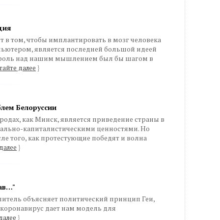
ция
оит в том, чтобы имплантировать в мозг человека
пьютером, является последней большой идеей
троль над нашим мышлением был бы шагом в
тайте далее
}
блем Белоруссии
родах, как Минск, является приведение страны в
рально-капиталистическими ценностями. Но
е того, как протестующие победят и волна
далее
}
ав…"
итель объясняет политический принцип Геи,
 коронавирус дает нам модель для
далее
}