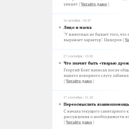
увидит
{
Читайте далее
}
16 октября / 10:47
Лицо и маска
"У животных не бывает того, что 
выражает характер". Цицерон
{
Чи
27 сентября / 15:02
Что значит быть «тварью дро
Георгий Бовт написал после обще
вашего покорного слугу забанил)
{
Читайте далее
}
17 сентября / 21:20
Переосмыслить взаимопомощь:
С начала текущего санитарного к
рассуждения о необходимости в
{
Читайте далее
}