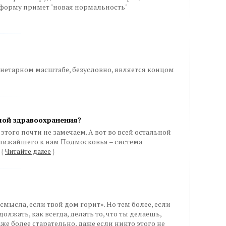
 форму примет "новая нормальность"
ланетарном масштабе, безусловно, является концом
мой здравоохранения?
этого почти не замечаем. А вот во всей остальной
 ближайшего к нам Подмосковья – система
а
{
Читайте далее
}
смысла, если твой дом горит». Но тем более, если
олжать, как всегда, делать то, что ты делаешь,
же более старательно, даже если никто этого не