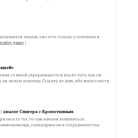
называется лицом, оно есть только у человека и
тайте далее
}
жащей»
ния со мной (прервавшегося после того, как он
 аж целую колонку. Ссылку не дам, ибо много чести
 диалог Сингера с Кропоткиным
ризиса то тут, то там начали появляться
заимопомощи, солидарности и сотрудничества