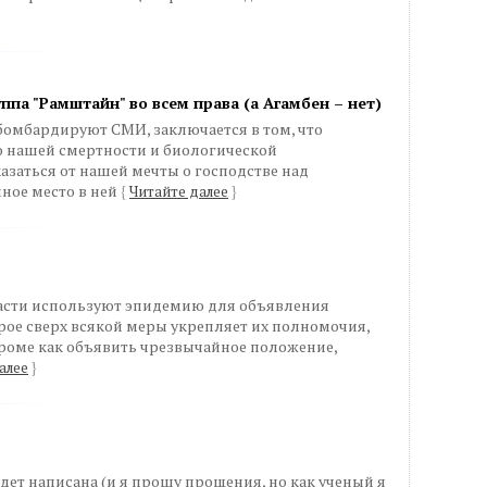
ппа "Рамштайн" во всем права (а Агамбен – нет)
 бомбардируют СМИ, заключается в том, что
о нашей смертности и биологической
заться от нашей мечты о господстве над
ное место в ней
{
Читайте далее
}
власти используют эпидемию для объявления
ое сверх всякой меры укрепляет их полномочия,
 кроме как объявить чрезвычайное положение,
алее
}
дет написана (и я прошу прощения, но как ученый я