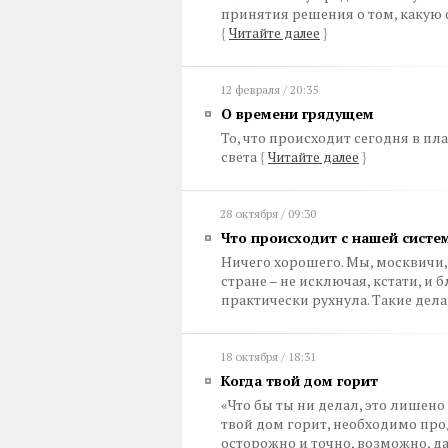
принятия решения о том, какую
{
Читайте далее
}
12 февраля / 20:35
О времени грядущем
То, что происходит сегодня в п
света
{
Читайте далее
}
28 октября / 09:30
Что происходит с нашей систе
Ничего хорошего. Мы, москвичи, 
стране – не исключая, кстати, и
практически рухнула. Такие дел
18 октября / 18:31
Когда твой дом горит
«Что бы ты ни делал, это лишено 
твой дом горит, необходимо прод
осторожно и точно, возможно, да