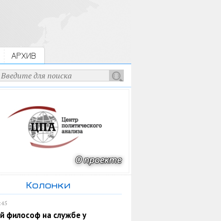
АРХИВ
Колонки
:45
й философ на службе у