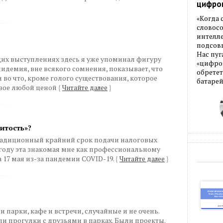
цифро
«Когда
словос
интелле
подсовы
Нас пуг
их выступлениях здесь я уже упоминал фигуру
«цифров
пидемия, вне всякого сомнения, показывает, что
обретет
 во что, кроме голого существования, которое
батарей
овое любой ценой
{
Читайте далее
}
витость»?
радиционный крайний срок подачи налоговых
году эта знакомая мне как профессиональному
 17 мая из-за пандемии COVID-19.
{
Читайте далее
}
парки, кафе и встречи, случайные и не очень.
и прогулки с друзьями в парках. Были проекты.