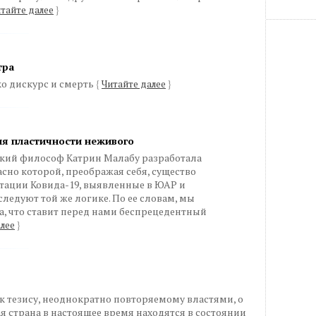
тайте далее
}
тра
о дискурс и смерть
{
Читайте далее
}
для пластичности неживого
ский философ Катрин Малабу разработала
сно которой, преображая себя, существо
тации Ковида-19, выявленные в ЮАР и
ледуют той же логике. По ее словам, мы
, что ставит перед нами беспрецедентный
лее
}
к тезису, неоднократно повторяемому властями, о
кая страна в настоящее время находятся в состоянии