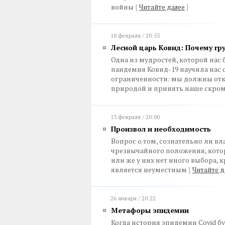
войны
{
Читайте далее
}
18 февраля / 20:55
Лесной царь Ковид: Почему гру
Одна из мудростей, которой нас
пандемия Ковид-19 научила нас 
ограниченности: мы должны отка
природой и принять наше скром
13 февраля / 20:00
Произвол и необходимость
Вопрос о том, сознательно ли 
чрезвычайного положения, котор
или же у них нет иного выбора,
является неуместным
{
Читайте д
26 января / 20:22
Метафоры эпидемии
Когда история эпидемии Covid бу