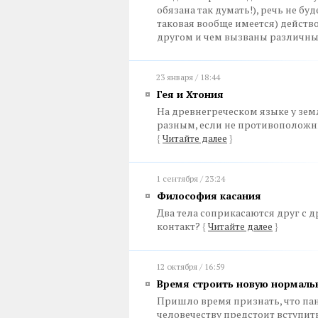
обязана так думать!), речь не буд
таковая вообще имеется) действо
другом и чем вызваны различн
23 января / 18:44
Гея и Хтония
На древнегреческом языке у зем
разным, если не противоположны
{
Читайте далее
}
1 сентября / 23:24
Философия касания
Два тела соприкасаются друг с д
контакт?
{
Читайте далее
}
12 октября / 16:59
Время строить новую нормаль
Пришло время признать, что па
человечеству предстоит вступит