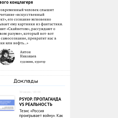
вого концлагеря
 современный человек слышит
очетание «искусственный
кт», его сознание мгновенно
вает ему картинки из фантастики.
ают «Скайнетом», рассуждают о
ом разуме», который вот-вот
 самосознание, превратит нас в
ки или нефть...»
Антон
Николаев
художник, куратор
Доклады
30 июля / 00:00
PSYOP. ПРОПАГАНДА
VS РЕАЛЬНОСТЬ
Тезис «Россия
проигрывает войну». Как