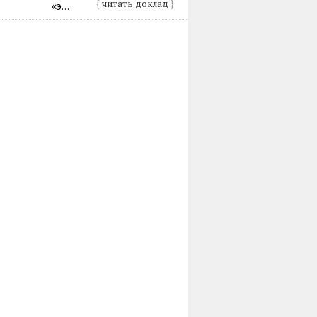
{
читать доклад
}
«э...