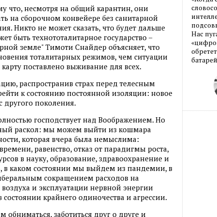
му что, несмотря на общий карантин, они
словос
интелле
ть на сборочном конвейере без санитарной
подсовы
ния. Никто не может сказать, что будет дальше
Нас пуг
жет быть технототалитарное государство –
«цифров
ерной земле" Тимоти Снайдер объясняет, что
обретет
кновения тоталитарных режимов, чем ситуации
батарей
 карту поставлено выживание для всех.
цию, распространив страх перед телесным
рейти к состоянию постоянной изоляции: новое
с другого поколения.
полностью господствует над Воображением. Но
ный раскол: мы можем выйти из кошмара
ости, которая вчера была немыслима:
ремени, равенство, отказ от парадигмы роста,
рсов в науку, образование, здравоохранение и
, в каком состоянии мы выйдем из пандемии, в
иберальным сокращением расходов на
 воздуха и эксплуатации нервной энергии
 состоянии крайнего одиночества и агрессии.
 обниматься, заботиться друг о друге и