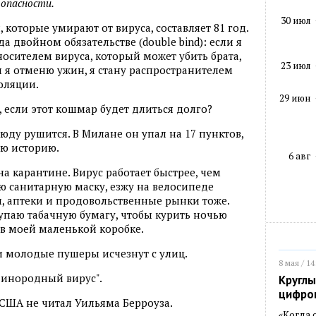
 опасности.
30 июл
 которые умирают от вируса, составляет 81 год.
а двойном обязательстве (double bind): если я
носителем вируса, который может убить брата,
23 июл
и я отменю ужин, я стану распространителем
золяции.
29 июн
, если этот кошмар будет длиться долго?
ду рушится. В Милане он упал на 17 пунктов,
сю историю.
6 авг
а карантине. Вирус работает быстрее, чем
 санитарную маску, езжу на велосипеде
ы, аптеки и продовольственные рынки тоже.
купаю табачную бумагу, чтобы курить ночью
в моей маленькой коробке.
 и молодые пушеры исчезнут с улиц.
8 мая / 14
"инородный вирус".
Круглы
цифро
 США не читал Уильяма Берроуза.
«Когда