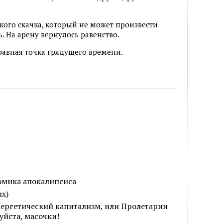
ского скачка, который не может произвести
. На арену вернулось равенство.
равная точка грядущего времени.
омика апокалипсиса
их)
нергетический капитализм, или Пролетарии
уйста, масочки!