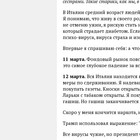
сестрами. Такие старики, как мы, в
В Италии средний возраст людей,
Я понимаю, что живу в своего род
не отменю ужин, я рискую стать 
который страдает диабетом. Есл
психо-вируса, вируса страха и и
Впервые я спрашиваю себя: а что
11 марта.
Фондовый рынок повсю
это самое глубокое падение за в
12 марта.
Вся Италия находится н
меры по сдерживанию. Я надеваю
покупать газеты. Киоски открыт
Ларьки с табаком открыты. Я по
гашиш. Но гашиш заканчивается 
Скоро у меня кончится наркота,
Трамп использовал выражение: 
Все вирусы чужие, но президент