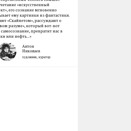
очетание «искусственный
кт», его сознание мгновенно
вает ему картинки из фантастики.
ают «Скайнетом», рассуждают о
ом разуме», который вот-вот
 самосознание, превратит нас в
ки или нефть...»
Антон
Николаев
художник, куратор