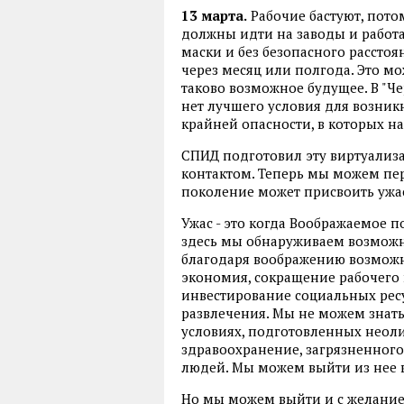
13 марта.
Рабочие бастуют, пото
должны идти на заводы и работа
маски и без безопасного расстоя
через месяц или полгода. Это мо
таково возможное будущее. В "Ч
нет лучшего условия для возни
крайней опасности, в которых на
СПИД подготовил эту виртуализа
контактом. Теперь мы можем пе
поколение может присвоить ужа
Ужас - это когда Воображаемое 
здесь мы обнаруживаем возмож
благодаря воображению возможн
экономия, сокращение рабочего в
инвестирование социальных ресу
развлечения. Мы не можем знать
условиях, подготовленных неол
здравоохранение, загрязненного
людей. Мы можем выйти из нее в
Но мы можем выйти и с желанием