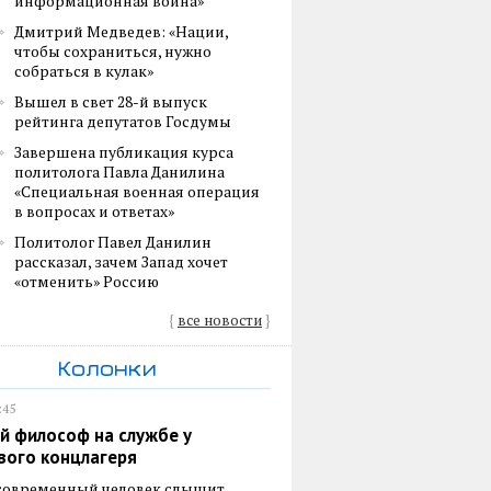
информационная война»
Дмитрий Медведев: «Нации,
чтобы сохраниться, нужно
собраться в кулак»
Вышел в свет 28-й выпуск
рейтинга депутатов Госдумы
Завершена публикация курса
политолога Павла Данилина
«Специальная военная операция
в вопросах и ответах»
Политолог Павел Данилин
рассказал, зачем Запад хочет
«отменить» Россию
{
все новости
}
Колонки
:45
й философ на службе у
вого концлагеря
 современный человек слышит