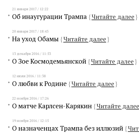
21 января 2017 / 12:22
Об инаугурации Трампа
{
Читайте далее
}
20 января 2017 / 18:43
На уход Обамы
{
Читайте далее
}
13 декабря 2016 / 11:53
О Зое Космодемьянской
{
Читайте далее
}
12 июля 2016 / 11:38
О любви к Родине
{
Читайте далее
}
22 ноября 2016 / 17:26
О матче Карлсен-Карякин
{
Читайте дале
19 ноября 2016 / 12:15
О назначенцах Трампа без иллюзий
{
Чит