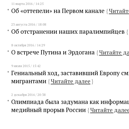
11 марта 2016 / 14:25
Об «оттепели» на Первом канале
{
Читайт
23 августа 2016 / 18:08
Об отстранении наших паралимпийцев
{
8 октября 2016 / 14:29
О встрече Путина и Эрдогана
{
Читайте д
9 июля 2015 / 15:42
Гениальный ход, заставивший Европу см
мигрантами
{
Читайте далее
}
2 декабря 2014 / 20:38
Олимпиада была задумана как информа
медийный прорыв России
{
Читайте дале