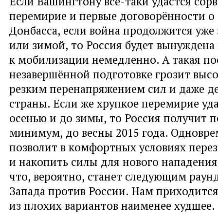
Если Вашингтону все-таки удастся сорв
перемирие и первые договорённости о 
Донбасса
,
если война продолжится уже
или зимой
,
то Россия будет вынуждена
к мобилизации немедленно. А такая п
незавершённой подготовке грозит выс
резким перенапряжением сил и даже д
страны. Если же хрупкое перемирие уд
осенью и до зимы
,
то Россия получит 
минимум
,
до весны 2015 года. Одновр
позволит в комфортных условиях пере
и накопить силы для нового нападения
что
,
вероятно
,
станет следующим раун
Запада против России. Нам приходитс
из плохих вариантов наименее худшее.