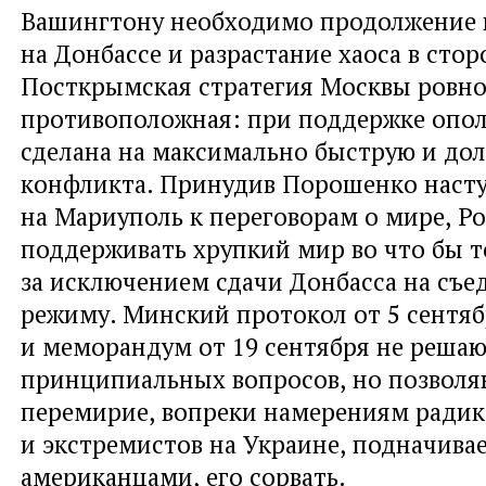
Вашингтону необходимо продолжение
на Донбассе и разрастание хаоса в стор
Посткрымская стратегия Москвы ровн
противоположная: при поддержке опол
сделана на максимально быструю и дол
конфликта. Принудив Порошенко наст
на Мариуполь к переговорам о мире
,
Ро
поддерживать хрупкий мир во что бы т
за исключением сдачи Донбасса на съе
режиму. Минский протокол от 5 сентя
и меморандум от 19 сентября не реша
принципиальных вопросов
,
но позвол
перемирие
,
вопреки намерениям радик
и экстремистов на Украине
,
подначива
американцами
,
его сорвать.