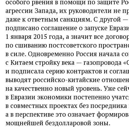
особого рвения в помощи по защите Ро
агрессии Запада
,
их руководители не 
даже к ответным санкциям. С другой —
подписано соглашение о запуске Евраз
1 января 2015 года
,
а значит все догов
по сшиванию постсоветского простран
в силе. Одновременно Россия начала с
с Китаем стройку века — газопровода
«
и подписала серию контрактов и согл
выводят российско-китайские отноше
на качественно новый уровень. Уже се
в Евразии экономики постепенно учатс
в совместных проектах без посредника 
а в перспективе это означает формиро
мощнейшей бездолларовой зоны.