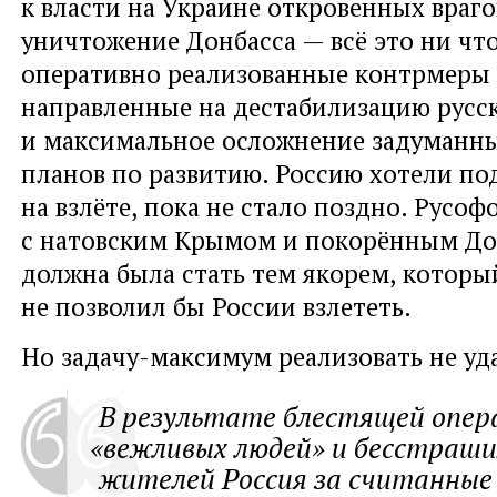
к власти на Украине откровенных враго
уничтожение Донбасса — всё это ни что
оперативно реализованные контрмеры
направленные на дестабилизацию русс
и максимальное осложнение задуманн
планов по развитию. Россию хотели по
на взлёте
,
пока не стало поздно. Русоф
с натовским Крымом и покорённым Д
должна была стать тем якорем
,
которы
не позволил бы России взлететь.
Но задачу-максимум реализовать не уд
В результате блестящей опер
«
вежливых людей» и бесстраш
жителей Россия за считанные 