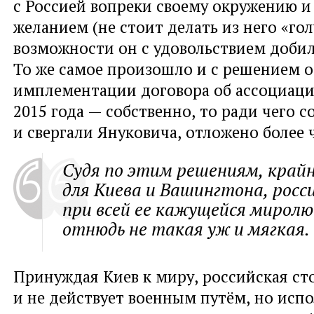
с Россией вопреки своему окружению и
желанием
(
не стоит делать из него
«
гол
возможности он с удовольствием добил
То же самое произошло и с решением о
имплементации договора об ассоциаци
2015 года — собственно
,
то ради чего с
и свергали Януковича
,
отложено более ч
Судя по этим решениям
,
край
для Киева и Вашингтона
,
росс
при всей ее кажущейся мирол
отнюдь не такая уж и мягкая.
Принуждая Киев к миру
,
российская ст
и не действует военным путём
,
но испо