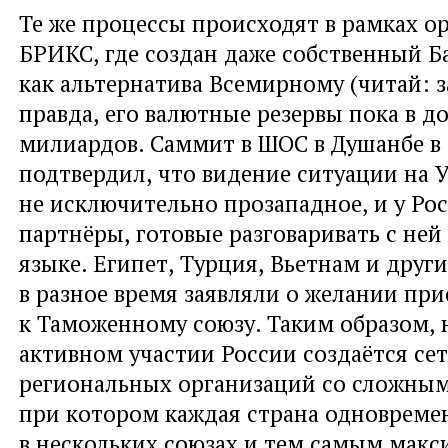
Те же процессы происходят в рамках о
БРИКС
,
где создан даже собственный Б
как альтернатива Всемирному
(
читай: 
правда
,
его валютные резервы пока в д
милиардов. Саммит в ШОС в Душанбе в 
подтвердил
,
что видение ситуации на 
не исключительно прозападное
,
и у Ро
партнёры
,
готовые разговаривать с ней
языке. Египет
,
Турция
,
Вьетнам и друг
в разное время заявляли о желании пр
к Таможенному союзу. Таким образом
,
активном участии России создаётся се
региональных организаций со сложны
при котором каждая страна одновреме
в нескольких союзах и тем самым мак