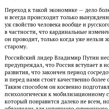
Переход к такой экономике — дело бол
и всегда происходит только вынужденн
уж свойство человека вообще и русског
в частности
,
что кардинальные измене
он проводит
,
только когда уже нельзя 
старому.
Российский лидер Владимир Путин не
предупреждал
,
что Россия вступает в н
развития
,
что закончен период сосред
и перед нами стоят качественно более 
Таким способом он косвенно подготав
психологически к мобилизационному 
который понравится далеко не всем
,
н
обязателен для успешного суверенного