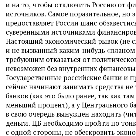
и на то
,
чтобы отключить Россию от ф
источников. Самое поразительное
,
но э
предоставляет России шанс обзавестис
суверенными источниками финансиров
Настоящий экономический рывок
(
не 
и не вызванный каким-нибудь
«
планом
требующим отказаться от политическог
невозможен без внутренних финансовых
Государственные российские банки и 
сейчас начинают занимать средства не
банков
(
как это было ранее
,
так как та
меньший процент), а у Центрального б
в свою очередь вынужден находить
(
чит
деньги. ЦБ необходимо пройти по тонк
с одной стороны
,
не обескровить экон