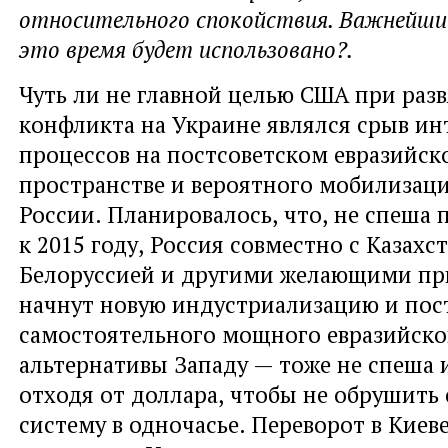
относительного спокойствия. Важнейший
это время будет использовано?.
Чуть ли не главной целью США при раз
конфликта на Украине являлся срыв и
процессов на постсоветском евразийск
пространстве и вероятного мобилизац
России. Планировалось
,
что
,
не спеша 
к 2015 году
,
Россия совместно с Казахс
Белоруссией и другими желающими пр
начнут новую индустриализацию и пос
самостоятельного мощного евразийског
альтернативы Западу — тоже не спеша 
отходя от доллара
,
чтобы не обрушить
систему в одночасье. Переворот в Киев