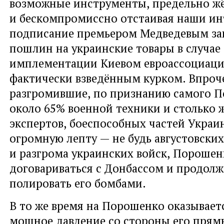
возможные инструменты
,
предельно ж
и бескомпромиссно отстаивая наши ин
подписание премьером Медведевым зак
пошлин на украинские товары в случае
имплементации Киевом евроассоциаци
фактически взведённым курком. Впроч
разгромившие
,
по признанию самого 
около 65% военной техники и столько 
экспертов
,
боеспособных частей Украи
огромную лепту — не будь августовски
и разгрома украинских войск
,
Порошенк
договариваться с Донбассом и продолж
полировать его бомбами.
В то же время на Порошенко оказываетс
мощное давление со стороны его прям