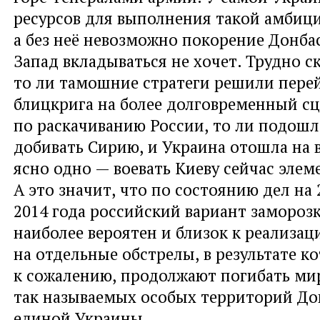
ресурсов для выполнения такой амбиц
а без неё невозможно покорение Донбас
Запад вкладываться не хочет. Трудно с
то ли тамошние стратеги решили пере
блицкрига на более долговременный с
по раскачиванию России
,
то ли подошл
добивать Сирию
,
и Украина отошла на 
ясно одно — воевать Киеву сейчас элем
А это значит
,
что по состоянию дел на 
2014 года российский вариант замороз
наиболее вероятен и близок к реализац
на отдельные обстрелы
,
в результате к
к сожалению
,
продолжают погибать ми
так называемых особых территорий Дон
единой Украины.