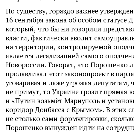
По существу
,
гораздо важнее утвержде
16 сентября закона об особом статусе 
который
,
что бы ни говорили представ
власти
,
фактически вводит самоуправл
на территории
,
контролируемой ополч
является легализацией самого ополчен
Новороссии. Говорят
,
что Порошенко л
продавливал этот законопроект в парл
уговаривая и даже угрожая депутатам
,
не примут
,
то Украине грозит прямая в
и «Путин возьмёт Мариуполь и устано
коридор Донбасса с Крымом». В этих с
не столько сами формулировки
,
скольк
Порошенко вынужден идти на сотрудн