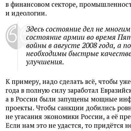
в финансовом секторе
,
промышленнос
и идеологии.
Здесь состояние дел не многи
состояние армии во время Пя
войны в августе 2008 года
,
а п
необходимы быстрые качеств
улучшения.
К примеру
,
надо сделать всё
,
чтобы уже 
года в полную силу заработал Евразийс
а в России были запущены мощные ин
проекты. Чтобы санкции добились ров
не угасания экономики России
,
а её пр
Если нам это не удастся
,
то придётся н