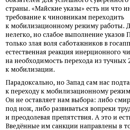
страны. «Майские указы» есть ни что и
требование к чиновникам переходить
к мобилизационному режиму работы. Д
нелегко
,
но слабое выполнение указов П
только злая воля саботажников в госап
естественная реакция инерционного ч
на необходимость перехода из тучных 
к мобилизации.
Парадоксально
,
но Запад сам нас подт
к переходу к мобилизационному режим
Он не оставляет нам выбора: либо смир
под нож
,
либо развиваться вопреки тр
и преодолевая препятствия. А это и ес
Введённые им санкции направлены в т