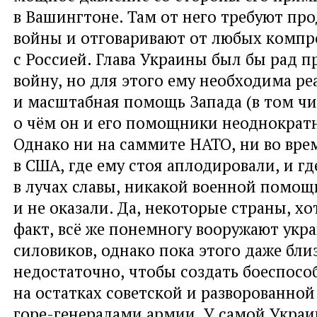
в Вашингтоне. Там от него требуют пр
войны и отговаривают от любых комп
с Россией. Глава Украины был бы рад 
войну
,
но для этого ему необходима ре
и масштабная помощь Запада
(
в том чи
о чём он и его помощники неоднократн
Однако ни на саммите НАТО
,
ни во вре
в США
,
где ему стоя аплодировали
,
и гд
в лучах славы
,
никакой военной помощи
и не оказали. Да
,
некоторые страны
,
хо
факт
,
всё же понемногу вооружают укр
силовиков
,
однако пока этого даже бли
недостаточно
,
чтобы создать боеспосо
на остатках советской и разворованно
горе-генералами армии. У самой Украи