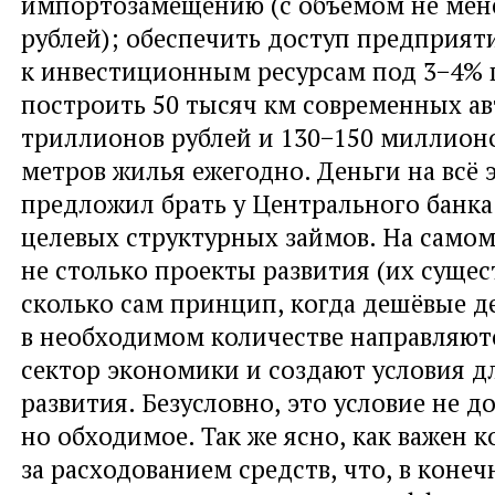
импортозамещению
(
с объёмом не мен
рублей); обеспечить доступ предприят
к инвестиционным ресурсам под 3−4% 
построить 50 тысяч км современных ав
триллионов рублей и 130−150 миллион
метров жилья ежегодно. Деньги на всё 
предложил брать у Центрального банка 
целевых структурных займов. На самом
не столько проекты развития
(
их сущес
сколько сам принцип
,
когда дешёвые д
в необходимом количестве направляют
сектор экономики и создают условия д
развития. Безусловно
,
это условие не д
но обходимое. Так же ясно
,
как важен к
за расходованием средств
,
что
,
в конеч