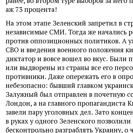
ранее, во втором туре выборов за него
аж 73 процента!
На этом этапе Зеленский запретил в ст
независимые СМИ. Тогда же начались 
против оппозиционных политиков. А у
СВО и введения военного положения к
диктатор и вовсе вошел во вкус. Были 
или выдворены из страны все его перс
противники. Даже опережать его в опро
небезопасно: бывший главком украинс
Залужный был отправлен в почетную с
Лондон, а на главного пропагандиста К
завели пару уголовных дел. Зато конце
в руках у одного Зеленского позволили
бесконтрольно разграблять Украину, о