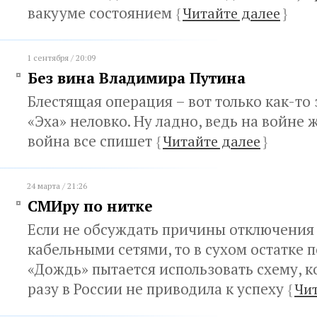
вакууме состоянием
{
Читайте далее
}
1 сентября / 20:09
Без вина Владимира Путина
Блестящая операция – вот только как-то 
«Эха» неловко. Ну ладно, ведь на войне 
война все спишет
{
Читайте далее
}
24 марта / 21:26
СМИру по нитке
Если не обсуждать причины отключения
кабельными сетями, то в сухом остатке п
«Дождь» пытается использовать схему, к
разу в России не приводила к успеху
{
Чит