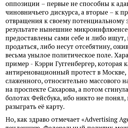
оппозиции – первые не способны к ад
чиновничьего дискурса, а вторые – к 
отвращения к своему потенциальному э
результате нынешние микроинфлюенсе
предоставлены сами себе и либо ищут,
продаться, либо несут отсебятину, ожи
весьма унылое политическое поле. Хар
пример - Кэрри Гуггенбергер, которая 
антиреновационный протест в Москве,
слаженного, относительно массового н
на проспекте Сахарова, а потом сгинула
болотах Фейсбука, ибо никто не понял,
разыграть её карту.
Но, как здраво отмечает «Advertising A
тенденцию. Федеральный политик мож