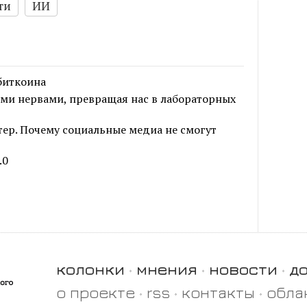
ти
ИИ
биткоина
и нервами, превращая нас в лабораторных
р. Почему социальные медиа не смогут
.0
колонки
мнения
новости
д
о проекте
rss
контакты
обла