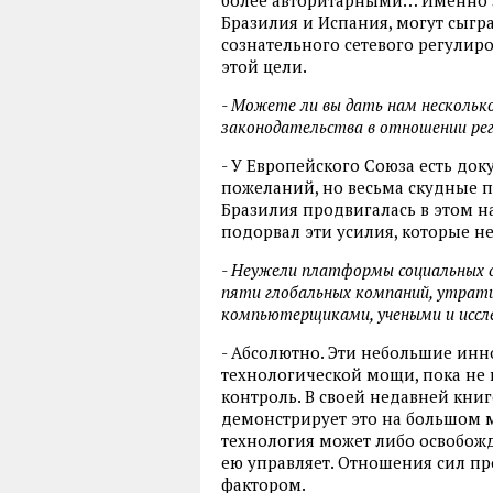
Бразилия и Испания, могут сыгр
сознательного сетевого регулир
этой цели.
- Можете ли вы дать нам несколь
законодательства в отношении рег
- У Европейского Союза есть до
пожеланий, но весьма скудные 
Бразилия продвигалась в этом 
подорвал эти усилия, которые н
- Неужели платформы социальных с
пяти глобальных компаний, утрати
компьютерщиками, учеными и иссл
- Абсолютно. Эти небольшие ин
технологической мощи, пока не
контроль. В своей недавней кни
демонстрирует это на большом 
технология может либо освобождат
ею управляет. Отношения сил п
фактором.