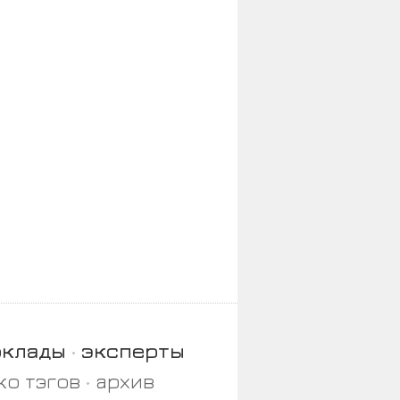
оклады
эксперты
ко тэгов
архив