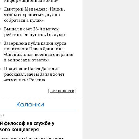
информационная война»
Дмитрий Медведев: «Нации,
чтобы сохраниться, нужно
собраться в кулак»
Вышел в свет 28-й выпуск
рейтинга депутатов Госдумы
Завершена публикация курса
политолога Павла Данилина
«Специальная военная операция
в вопросах и ответах»
Политолог Павел Данилин
рассказал, зачем Запад хочет
«отменить» Россию
{
все новости
}
Колонки
:45
й философ на службе у
вого концлагеря
 современный человек слышит