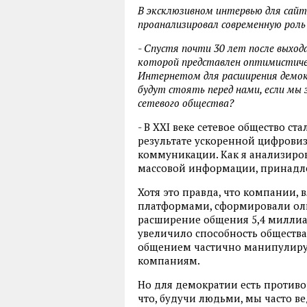
В эксклюзивном интервью для сайта
проанализировал современную рол
- Спустя почти 30 лет после выход
которой представлен оптимистичес
Интернетом для расширения демокр
будут стоять перед нами, если м
сетевого общества?
- В XXI веке сетевое общество с
результате ускоренной цифровиза
коммуникации. Как я анализиро
массовой информации, принадл
Хотя это правда, что компани
платформами, сформировали оли
расширение общения 5,4 миллиар
увеличило способность общества
общением частично манипулиру
компаниям.
Но для демократии есть противо
что, будучи людьми, мы часто вед