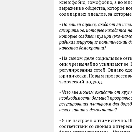
ксенофобно, гомофобно, а во мно
выражение общества, которое вс
солидарных идеалов, за которые
- По вашей оценке, создают ли исп
алгоритмов, которые находятся н
которые создают пузыри (эхо-камер
радикализирующие политический ди
качества демократии?
- На самом деле социальные сет
они чрезвычайно усиливают ее.
регулирования сетей. Однако сде
юридически. Новым прогрессивн
творческий подход.
- Чего мы можем ожидать от круп
необходимости большей прозрачнос
регулирования платформ для борьб
целях защиты демократии?
- Я не настроен оптимистично. Ш
соответствии со своими интереса
более авторитарными… Именно з