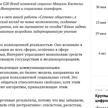
 G20 Brasil испанский социолог Мануэль Кастельс
30 июл
ь Интернета и социальных платформ.
а в свет вашей работы «Сетевое общество», в
кий взгляд на новые возможности, созданные
23 июл
атии, как вы оцениваете их сегодня? Какие задачи
ы захотим возродить либертарианскую утопию
29 июн
тало полноценной реальностью. Оно возникло в
ции во всех сферах, особенно в сфере
6 авг
вал, Интернет упраздняет монополию средств
ежащую государствам и медиакорпорациям.
и, владеющие коммуникационными
гополию, их бизнес-модель направлена на
дов пользователей социальных сетей. Это
 общаться относительно свободно, хотя этим
ют алгоритмы, принадлежащие этим
8 мая / 14
Круглы
речивые результаты, потому что мы забываем,
цифро
ем себя деструктивно: сексистски, расистски,
«Когда