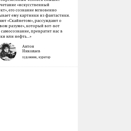
очетание «искусственный
кт», его сознание мгновенно
вает ему картинки из фантастики.
ают «Скайнетом», рассуждают о
ом разуме», который вот-вот
 самосознание, превратит нас в
ки или нефть...»
Антон
Николаев
художник, куратор