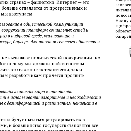
гих странах – фашистски. Интернет — это
словос
е больше отдаляется от прогрессивных и
интелле
 мы выступаем.
подсовы
Нас пуг
ользование в общественной коммуникации
«цифров
а вооружении платформ социальных сетей и
обретет
ы) в цифровой среде, усиливающие и
батарей
скурс, барьеры для понятия сетевого общества и
и не вызывают политической поляризации; но
 Вот почему мы должны найти способы
лать это сложно как технически, так и
ым разработчикам придется проявить
нейших экономик мира в отношении
ти в использовании алгоритмов и необходимости
ы с дезинформацией и разжиганием ненависти в
таты будут пытаться регулировать их в
ми, и большинство государств становятся все
десь прогрессивные демократии, такие как