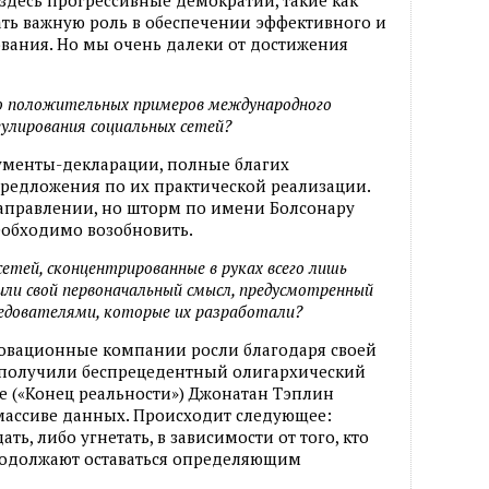
ать важную роль в обеспечении эффективного и
ования. Но мы очень далеки от достижения
ко положительных примеров международного
улирования социальных сетей?
кументы-декларации, полные благих
предложения по их практической реализации.
направлении, но шторм по имени Болсонару
еобходимо возобновить.
етей, сконцентрированные в руках всего лишь
ли свой первоначальный смысл, предусмотренный
едователями, которые их разработали?
новационные компании росли благодаря своей
 получили беспрецедентный олигархический
ге («Конец реальности») Джонатан Тэплин
массиве данных. Происходит следующее:
ь, либо угнетать, в зависимости от того, кто
родолжают оставаться определяющим