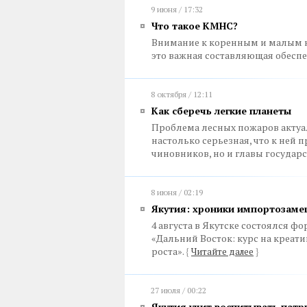
9 июня / 17:32
Что такое КМНС?
Внимание к коренным и малым на
это важная составляющая обесп
8 октября / 12:11
Как сберечь легкие планеты
Проблема лесных пожаров актуал
настолько серьезная, что к ней
чиновников, но и главы государ
8 июня / 02:19
Якутия: хроники импортозам
4 августа в Якутске состоялся 
«Дальний Восток: курс на креат
роста».
{
Читайте далее
}
27 июля / 00:22
Якутия учит воспитывать патр