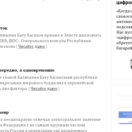
цифро
«Когда
словос
интелле
подсовы
сток
Нас пуг
алмыкия Бату Хасиков принял в Элисте дипломата
«цифров
КБ, ШОС - Генерального консула Республики
обретет
Хасенова
{
Читайте далее
}
батарей
очередно, а одновременно
е главой Калмыкии Бату Хасиковым республики
уляризации мирового буддизма в европейской
ь два фактора.
{
Читайте далее
}
невр
же неоднократно отмечал электоральное значение
кта Федерации с не самым крупным числом
оста России в реализации так называемого