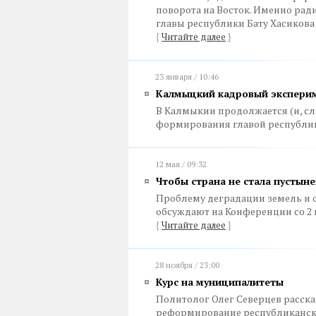
поворота на Восток. Именно ра
главы республики Бату Хасикова
{
Читайте далее
}
23 января / 10:46
Калмыцкий кадровый экспери
В Калмыкии продолжается (и, сл
формирования главой республи
12 мая / 09:32
Чтобы страна не стала пустын
Проблему деградации земель и 
обсуждают на Конференции со 2 
{
Читайте далее
}
28 ноября / 23:00
Курс на муниципалитеты
Политолог Олег Северцев расска
реформирование республиканск