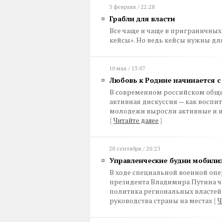
3 февраля / 22:28
Грабли для власти
Все чаще и чаще в приграничных
кейсы». Но ведь кейсы нужны дл
10 мая / 13:07
Любовь к Родине начинается с
В современном российском обще
активная дискуссия — как воспи
молодежи выросли активные и 
{
Читайте далее
}
28 сентября / 20:23
Управленческие будни мобили
В ходе специальной военной опе
президента Владимира Путина 
политика региональных властей
руководства страны на местах
{
Ч