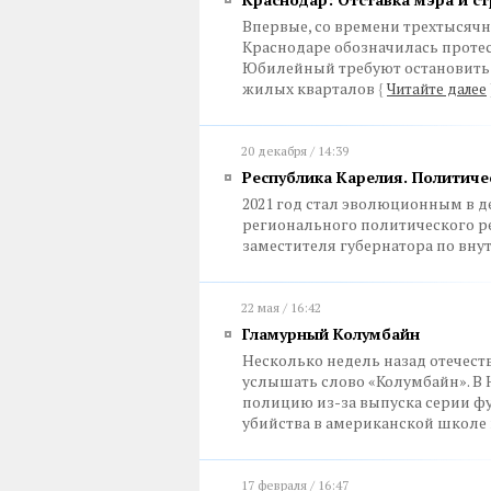
Впервые, со времени трехтысячн
Краснодаре обозначилась протес
Юбилейный требуют остановить 
жилых кварталов
{
Читайте далее
20 декабря / 14:39
Республика Карелия. Политиче
2021 год стал эволюционным в 
регионального политического р
заместителя губернатора по вн
22 мая / 16:42
Гламурный Колумбайн
Несколько недель назад отечес
услышать слово «Колумбайн». В
полицию из-за выпуска серии ф
убийства в американской школе 
17 февраля / 16:47