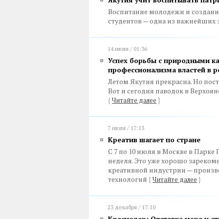
Воспитание молодежи и создани
студентов — одна из важнейших 
14 июля / 01:36
Успех борьбы с природными ка
профессионализма властей в р
Летом Якутия прекрасна. Но пос
Вот и сегодня паводок в Верхоя
{
Читайте далее
}
7 июля / 17:13
Креатив шагает по стране
С 7 по 10 июля в Москве в Парке
неделя. Это уже хорошо зареко
креативной индустрии — произво
технологий
{
Читайте далее
}
23 декабря / 17:10
Краснодар: Отставка мэра и с