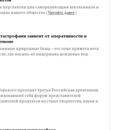
е перспектив для самореализации школьников и
задач нашего общества
{
Читайте далее
}
тастрофами зависит от оперативности и
егионе
тоянные природные беды – это тоже примета лета.
нске, где насыпь не выдержала дождевых вод
 Горького проходит третья Российская креативная
мендовавший себя форум представителей
дителей продуктов на стыке творчества, науки и
трасти вокруг микрорайона