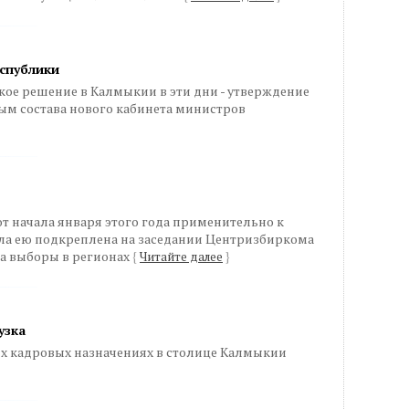
еспублики
ое решение в Калмыкии в эти дни - утверждение
ым состава нового кабинета министров
 начала января этого года применительно к
ла ею подкреплена на заседании Центризбиркома
на выборы в регионах
{
Читайте далее
}
узка
ых кадровых назначениях в столице Калмыкии