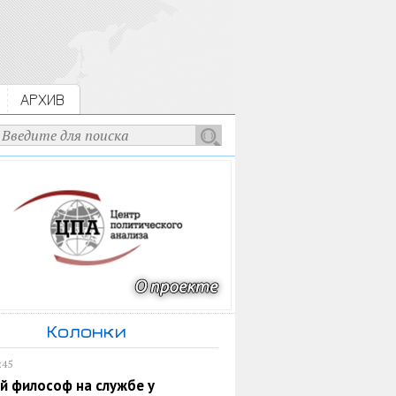
АРХИВ
Колонки
:45
й философ на службе у