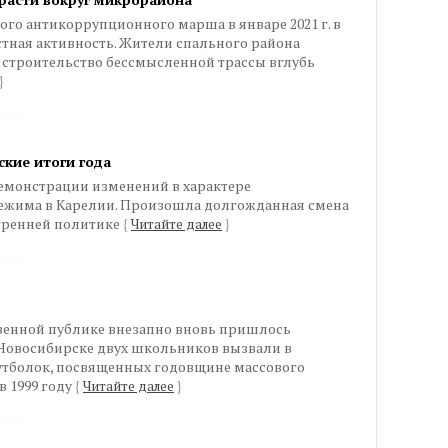
ого антикоррупционного марша в январе 2021 г. в
тная активность. Жители спального района
строительство бессмысленной трассы вглубь
}
ские итоги года
демонстрации изменений в характере
ежима в Карелии. Произошла долгожданная смена
утренней политике
{
Читайте далее
}
твенной публике внезапно вновь пришлось
 Новосибирске двух школьников вызвали в
утболок, посвященных годовщине массового
в 1999 году
{
Читайте далее
}