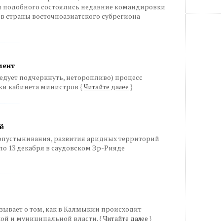
ди подобного состоялись недавние командировки
 в страны восточноазиатского субрегиона
мент
едует подчеркнуть, неторопливо) процесс
ки кабинета министров
{
Читайте далее
}
ей
опустынивания, развития аридных территорий
по 13 декабря в саудовском Эр-Рияде
зывает о том, как в Калмыкии происходит
ой и муниципальной власти.
{
Читайте далее
}