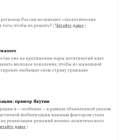
 регионах России возникают «экологические
я того, чтобы их решать?
{
Читайте далее
}
 малого
стве уже на протяжении пары десятилетий идет
тывать молодое поколение, чтобы из нынешней
искренне любящие свою страну граждане
зации: пример Якутии
рации и — особенно — в рамках объявленной указом
частичной мобилизации важным фактором стала
 по реализации решений военно-политического
итайте далее
}