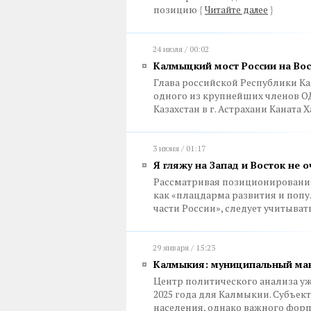
позицию
{
Читайте далее
}
24 июля / 00:02
Калмыцкий мост России на Во
Глава российской Республики К
одного из крупнейших членов ОД
Казахстан в г. Астрахани Каната 
3 июня / 01:17
Я гляжу на Запад и Восток не 
Рассматривая позиционировани
как «плацдарма развития и поп
части России», следует учитыват
29 января / 15:23
Калмыкия: муниципальный ма
Центр политического анализа у
2025 года для Калмыкии. Субъе
населения, однако важного форп