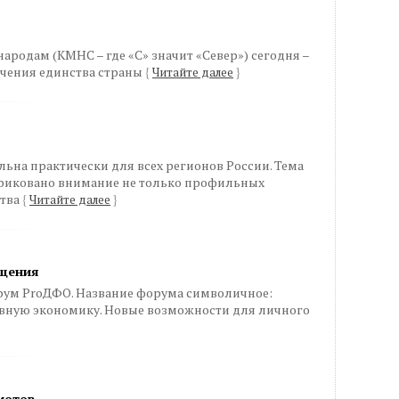
родам (КМНС – где «С» значит «Север») сегодня –
ечения единства страны
{
Читайте далее
}
ьна практически для всех регионов России. Тема
 приковано внимание не только профильных
ства
{
Читайте далее
}
ещения
форум ProДФО. Название форума символичное:
ивную экономику. Новые возможности для личного
иотов