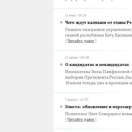
11 мая / 20:24
Чего ждут калмыки от главы Р
Главное ожидаемое управленческ
главой республики Бату Хасиков
{
Читайте далее
}
17 июля / 09:28
О кандидатах и некандидатах
Инициатива Эллы Памфиловой от
выборам Президента России, бы
10 июля теперь уже в проекции 
7 марта / 11:37
Элиста: обновление и перезагр
Политолог Олег Северцев о нов
{
Читайте далее
}