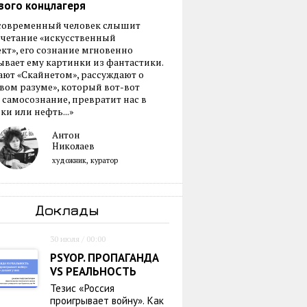
вого концлагеря
 современный человек слышит
очетание «искусственный
кт», его сознание мгновенно
вает ему картинки из фантастики.
ают «Скайнетом», рассуждают о
ом разуме», который вот-вот
 самосознание, превратит нас в
ки или нефть...»
Антон
Николаев
художник, куратор
Доклады
30 июля / 00:00
PSYOP. ПРОПАГАНДА
VS РЕАЛЬНОСТЬ
Тезис «Россия
проигрывает войну». Как