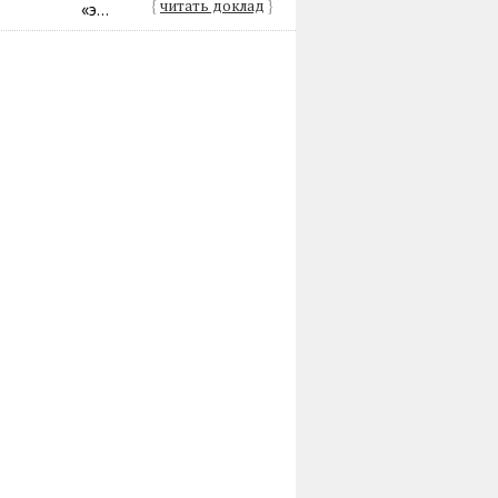
{
читать доклад
}
«э...