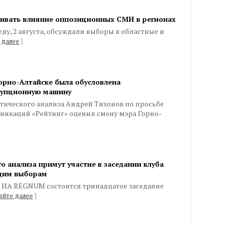
нивать влияние оппозиционных СМИ в регионах
ду, 2 августа, обсуждали выборы в областные и
 далее
}
Горно-Алтайске была обусловлена
рупционную машину
тического анализа Андрей Тихонов по просьбе
икаций «Рейтинг» оценил смену мэра Горно-
о анализа примут участие в заседании клуба
ущим выборам
тре ИА REGNUM состоится тринадцатое заседание
айте далее
}