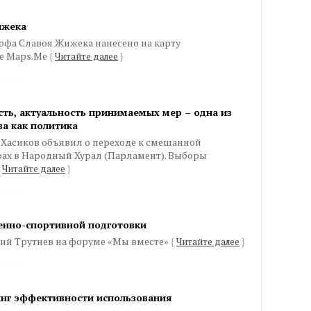
ижека
офа Славоя Жижека нанесено на карту
се Maps.Me
{
Читайте далее
}
ть, актуальность принимаемых мер – одна из
ва как политика
 Хасиков объявил о переходе к смешанной
рах в Народный Хурал (Парламент). Выборы
Читайте далее
}
енно-спортивной подготовки
ий Трутнев на форуме «Мы вместе»
{
Читайте далее
}
инг эффективности использования