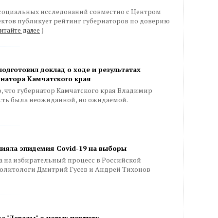
 социальных исследований совместно с Центром
ктов публикует рейтинг губернаторов по доверию
итайте далее
}
одготовил доклад о ходе и результатах
рнатора Камчатского края
но, что губернатор Камчатского края Владимир
сть была неожиданной, но ожидаемой.
лияла эпидемия Covid-19 на выборы
 на избирательный процесс в Российской
олитологи Дмитрий Гусев и Андрей Тихонов
с "Левады" о новых партиях