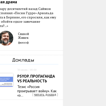
ная драма
пару десятилетий назад Саймон
сполнял «Песни Гурре» Арнольда
а в Берлине, его спросили, как ему
 обойти едкое замечание
а?...»
Славой
Жижек
философ
Доклады
30 июля / 00:00
PSYOP. ПРОПАГАНДА
VS РЕАЛЬНОСТЬ
Тезис «Россия
проигрывает войну». Как
{
читать доклад
}
«э...