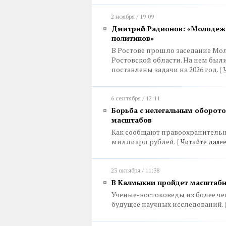
2 ноября / 19:09
Дмитрий Радионов: «Молодежн
политиков»
В Ростове прошло заседание Мо
Ростовской области. На нем был
поставлены задачи на 2026 год.
{
6 сентября / 12:11
Борьба с нелегальным оборото
масштабов
Как сообщают правоохранительны
миллиард рублей.
{
Читайте дале
23 октября / 11:38
В Калмыкии пройдет масштабн
Ученые-востоковеды из более чем
будущее научных исследований.