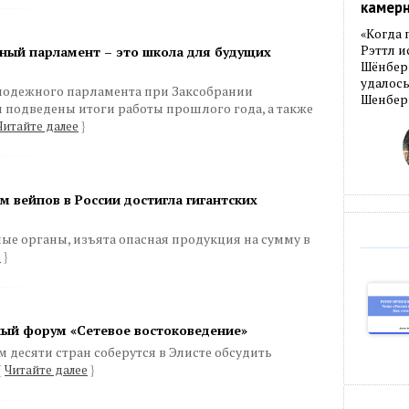
камер
«Когда 
Рэттл и
ый парламент – это школа для будущих
Шёнберг
удалось
лодежного парламента при Заксобрании
Шенберг
и подведены итоги работы прошлого года, а также
Читайте далее
}
м вейпов в России достигла гигантских
е органы, изъята опасная продукция на сумму в
е
}
ый форум «Сетевое востоковедение»
 десяти стран соберутся в Элисте обсудить
{
Читайте далее
}