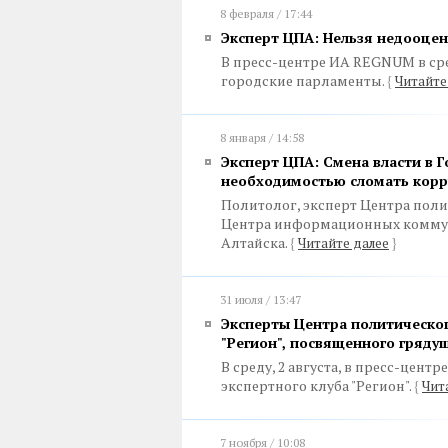
8 февраля / 17:44
Эксперт ЦПА: Нельзя недооце
В пресс-центре ИА REGNUM в сре
городские парламенты.
{
Читайте
8 января / 14:58
Эксперт ЦПА: Смена власти в 
необходимостью сломать кор
Политолог, эксперт Центра поли
Центра информационных коммун
Алтайска.
{
Читайте далее
}
31 июля / 13:47
Эксперты Центра политическог
"Регион", посвященного гряд
В среду, 2 августа, в пресс-цен
экспертного клуба "Регион".
{
Чит
7 ноября / 10:08