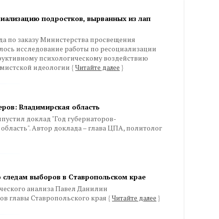
циализацию подростков, вырванных из лап
года по заказу Министерства просвещения
ось исследование работы по ресоциализации
руктивному психологическому воздействию
емистской идеологии
{
Читайте далее
}
еров: Владимирская область
пустил доклад "Год губернаторов-
бласть". Автор доклада – глава ЦПА, политолог
 следам выборов в Ставропольском крае
ического анализа Павел Данилин
ов главы Ставропольского края
{
Читайте далее
}