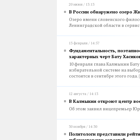
20 июня / 13:13
В России обнаружено озеро Ж
Озеро имени словенского филос
Ленинградской области в серви
13 февраля / 14:57
Фундаментальность, поэтапнос
характерных черт Бату Хасико
10 февраля глава Калмыкии Бату
избирательной системе на выбо
состоятся в сентябре этого года.
{
12 августа / 14:13
В Калмыкии откроют центр во
Об этом заявил вицепремьер Юр
30 ноября / 14:30
Политологи представили рейт
губернаторами соцсетей