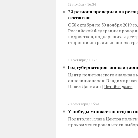
12 ноября / 16:34
22 региона проверили на ресо
сектантов
С 30 октября по 30 ноября 2019 
Российской Федерации проводил
подростков, подвергшихся дест
сторонников религиозно-экстр
10 октября / 10:26
Год губернаторов-оппозицион
Центр политического анализа вы
оппозиционеров: Владимирская о
Павел Данилин
{
Читайте далее
}
20 сентября / 15:41
У победы множество отцов: по
Политолог, глава Центра полит
прокомментировал итоги выбор