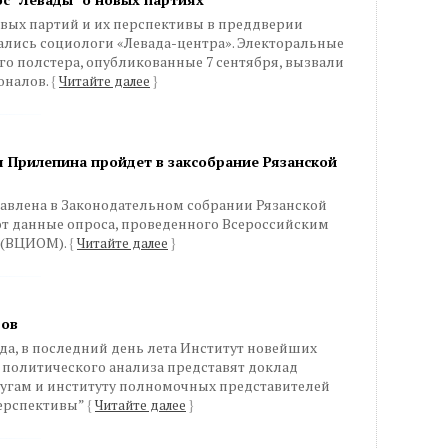
ых партий и их перспективы в преддверии
ались социологи «Левада-центра». Электоральные
го полстера, опубликованные 7 сентября, вызвали
оналов.
{
Читайте далее
}
я Прилепина пройдет в заксобрание Рязанской
тавлена в Законодательном собрании Рязанской
ют данные опроса, проведенного Всероссийским
 (ВЦИОМ).
{
Читайте далее
}
дов
года, в последний день лета Институт новейших
 политического анализа представят доклад
угам и институту полномочных представителей
перспективы”
{
Читайте далее
}