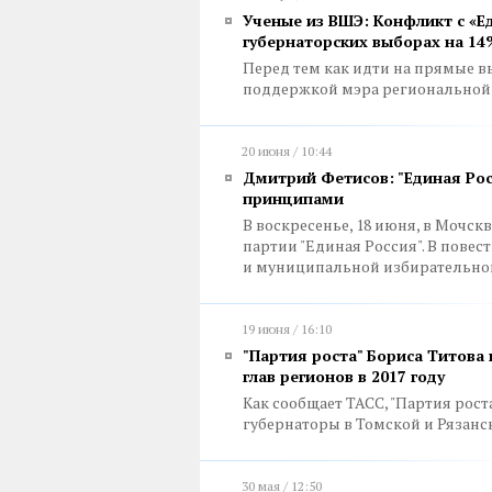
Ученые из ВШЭ: Конфликт с «Е
губернаторских выборах на 14
Перед тем как идти на прямые в
поддержкой мэра регионально
20 июня / 10:44
Дмитрий Фетисов: "Единая Рос
принципами
В воскресенье, 18 июня, в Мочск
партии "Единая Россия". В пове
и муниципальной избирательной
19 июня / 16:10
"Партия роста" Бориса Титова
глав регионов в 2017 году
Как сообщает ТАСС, "Партия рост
губернаторы в Томской и Рязанс
30 мая / 12:50