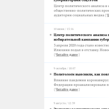
Центр политического анализа и
общественно-политических прое
аудитории социальных медиа
{
Ч
10 июня / 15:16
Центр политического анализа п
избирательной кампании губе
3 апреля 2020 года стало извест
Илюхиин подал в отставку. Ново
{
Читайте далее
}
9 октября / 18:07
Политологи выяснили, как пов
Влияние пандемии коронавируса
Федерации проанализировали п
{
Читайте далее
}
9 августа / 12:39
Эксперты раскритиковали опро