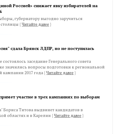
диной Россией» снижает явку избирателей на
%
ыборы, губернатору выгодно заручиться
й столицы
{
Читайте далее
}
сия" сдала Брянск ЛДПР, но не поступилась
ве состоялось заседание Генерального совета
стке значились вопросы подготовки к региональной
 кампании 2017 года
{
Читайте далее
}
 примет участие в трех кампаниях по выборам
а" Бориса Титова выдвинет кандидатов в
кой областях и в Карелии
{
Читайте далее
}