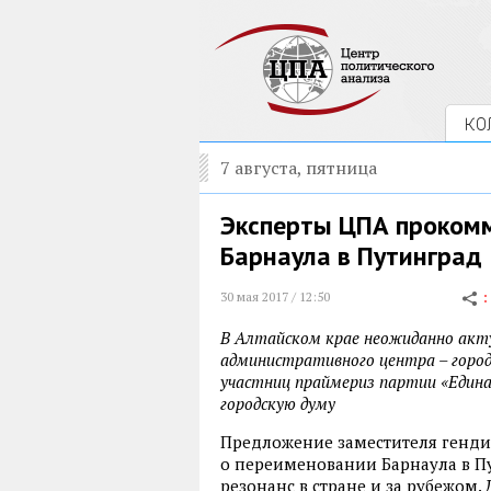
КО
7 августа, пятница
Эксперты ЦПА проком
Барнаула в Путинград
30 мая 2017 / 12:50
В Алтайском крае неожиданно акт
административного центра – города
участниц праймериз партии «Единая
городскую думу
Предложение заместителя генд
о переименовании Барнаула в П
резонанс в стране и за рубежом