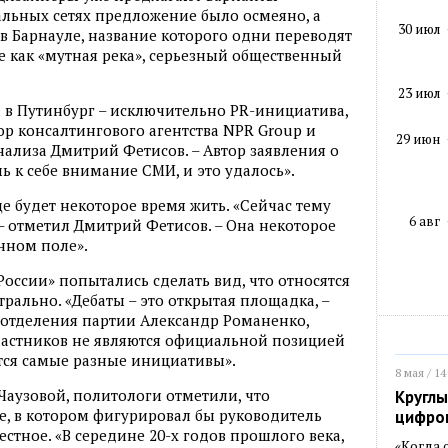
альных сетях предложение было осмеяно, а
30 июл
 в Барнауле, название которого одни переводят
е как «мутная река», серьезный общественный
23 июл
 в Путинбург – исключительно PR-инициатива,
ор консалтингового агентства NPR Group и
29 июн
нализа Дмитрий Фетисов. – Автор заявления о
 к себе внимание СМИ, и это удалось».
е будет некоторое время жить. «Сейчас тему
6 авг
 – отметил Дмитрий Фетисов. – Она некоторое
нном поле».
ссии» попытались сделать вид, что относятся
рально. «Дебаты – это открытая площадка, –
 отделения партии Александр Романенко,
частников не являются официальной позицией
ются самые разные инициативы».
8 мая / 14
аузовой, политологи отметили, что
Круглы
е, в котором фигурировал бы руководитель
цифро
естное. «В середине 20-х годов прошлого века,
«Когда