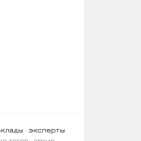
оклады
эксперты
ко тэгов
архив