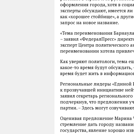
оформления города, хотя в соци
эксперты обсуждают, имеется ли
как «хорошее стойбище», а други
запрос на новое название.
«Тема переименования Барнаула
– заявил «ФедералПресс» директ
эксперт Центра политического а
переименовании хотела привлечь
Как уверяют политологи, тема ещ
какое-то время будут обсуждать,
время будет жить в информацио
Региональные лидеры «Единой Ро
к прозвучавшей инициативе нейт
заявил секретарь регионального
подчеркнув, что предложения у
партии. – Здесь могут озвучива
Оценивая предложение Марина Ч
стремление дать городу названи
государства, явление хорошо изв