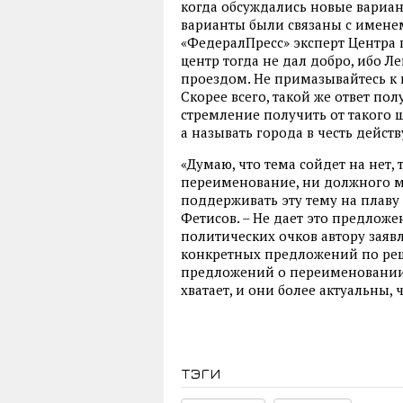
когда обсуждались новые вариа
варианты были связаны с именем 
«ФедералПресс» эксперт Центра 
центр тогда не дал добро, ибо 
проездом. Не примазывайтесь к
Скорее всего, такой же ответ по
стремление получить от такого
а называть города в честь дейст
«Думаю, что тема сойдет на нет, 
переименование, ни должного ме
поддерживать эту тему на плаву
Фетисов. – Не дает это предлож
политических очков автору заяв
конкретных предложений по реш
предложений о переименовании.
хватает, и они более актуальны,
тэги