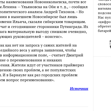
нты наименования Новониколаевска, почти все
словос
Ленина — Ульяновска на Оби и т. д., – сообщил
интелле
политического анализа Андрей Тихонов. – Но
подсовы
Ленин в нынешнем Новосибирске был лишь
Нас пуг
 имени Ильича, сказали сибирским товарищам.
«цифров
обретет
лучат и сегодняшние сторонники Путинграда. Их
батарей
 шага материальную выгоду слишком очевидно,
вующих руководителей – нонсенс».
так как нет ни запроса у самих жителей на
дийного веса у автора заявления, чтобы
 в информационном поле, – считает Дмитрий
ение о переименовании и никаких
ления. Жители ждут от участников праймериз
ению своих проблем, а не популистских
 И в Барнауле как раз городских проблем
 чем вопрос переименования».
Источник