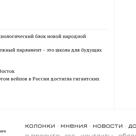
ехнологический блок новой народной
жный парламент – это школа для будущих
Восток
том вейпов в России достигла гигантских
колонки
мнения
новости
д
о проекте
rss
контакты
обла