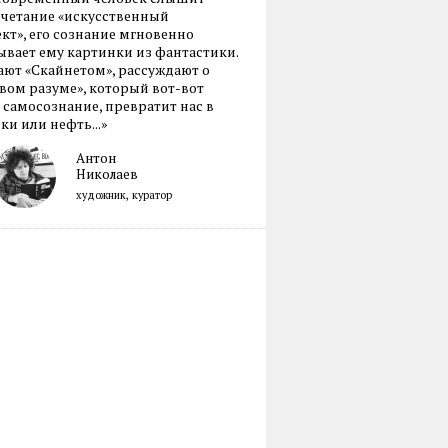
очетание «искусственный
кт», его сознание мгновенно
вает ему картинки из фантастики.
ают «Скайнетом», рассуждают о
ом разуме», который вот-вот
 самосознание, превратит нас в
ки или нефть...»
Антон
Николаев
художник, куратор