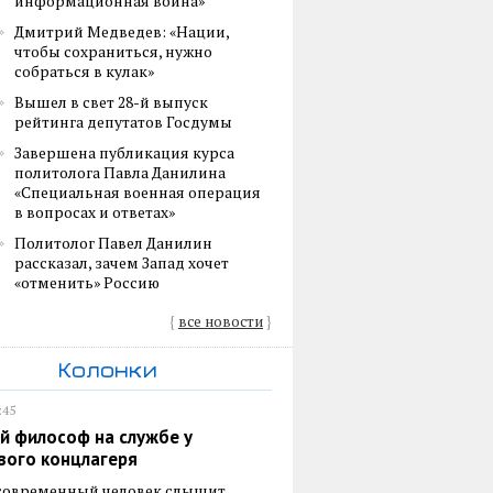
информационная война»
Дмитрий Медведев: «Нации,
чтобы сохраниться, нужно
собраться в кулак»
Вышел в свет 28-й выпуск
рейтинга депутатов Госдумы
Завершена публикация курса
политолога Павла Данилина
«Специальная военная операция
в вопросах и ответах»
Политолог Павел Данилин
рассказал, зачем Запад хочет
«отменить» Россию
{
все новости
}
Колонки
:45
й философ на службе у
вого концлагеря
 современный человек слышит