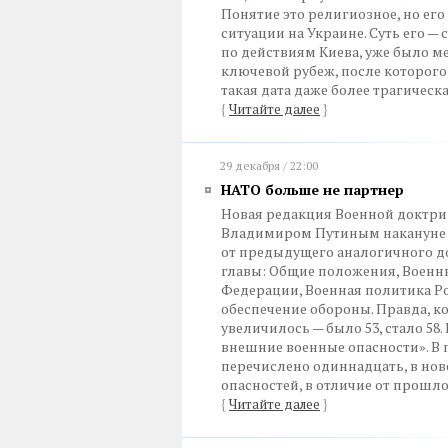
Понятие это религиозное, но ег
ситуации на Украине. Суть его —
по действиям Киева, уже было 
ключевой рубеж, после которого 
такая дата даже более трагическ
{
Читайте далее
}
29 декабря / 22:00
НАТО больше не партнер
Новая редакция Военной доктри
Владимиром Путиным накануне Но
от предыдущего аналогичного док
главы: Общие положения, Военн
Федерации, Военная политика Р
обеспечение обороны. Правда, к
увеличилось — было 53, стало 58
внешние военные опасности». В
перечислено одиннадцать, в нов
опасностей, в отличие от прошл
{
Читайте далее
}