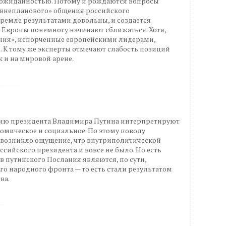
еожиданностью. Потому и рождаются вопросы
т «внепланового» общения российского
Кремле результатами довольны, и создается
 Европы понемногу начинают сближаться. Хотя,
ния», испорченные европейскими лидерами,
. К тому же эксперты отмечают слабость позиций
 и на мировой арене.
ию президента Владимира Путина интерпретируют
номическое и социальное. По этому поводу
 возникло ощущение, что внутриполитической
сийского президента и вовсе не было. Но есть
в путинского Послания являются, по сути,
 народного фронта — то есть стали результатом
ва.