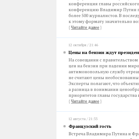
конференция главы российского
конференцию Владимир Путин пр
более 500 журналистов. В после
к этому формату значительно во
{
Читайте далее
}
12 октября / 21:46
Цены на бензин ждут президен
На совещании с правительством
цен на бензин при падении мир
антимонопольную службу отреа
не считают цены необоснованным
Эксперты полагают, что объекти
а разница в понимании ценообра
приоритетов главы государства 
{
Читайте далее
}
12 августа / 21:33
Французский гость
Встреча Владимира Путина и Фра