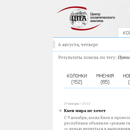
КО
6 августа, четверг
Результаты поиска по тегу:
Пути
КОЛОНКИ
МНЕНИЯ
НО
(152)
(65)
19 января / 15:15
Киев мира не хочет
С 9 декабря, когда Киев и пров
республики объявили «режим ти
«с целью вернуться к выполнени