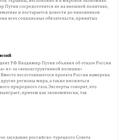
сток Украины, неспокойно и в мировой экономике.
р Путин сосредоточится не на внешней политике,
ематике и постарается донести до чиновников
ния всех социальных обязательств, принятых
люзий
идент РФ Владимир Путин объявил об отказе России
а» из-за «неконструктивной позиции»
 Вместо несостоявшегося проекта Россия намерена
 другие регионы мира, а также вложиться
ого природного газа. Эксперты говорят, что
выиграет, причем как экономически, так
ятое заседание российско-турецкого Совета