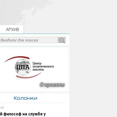
АРХИВ
Колонки
:45
й философ на службе у