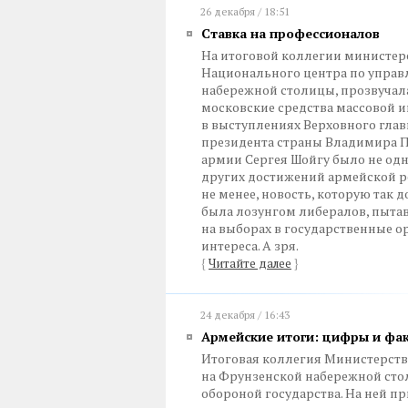
26 декабря / 18:51
Ставка на профессионалов
На итоговой коллегии министер
Национального центра по управ
набережной столицы, прозвучала
московские средства массовой и
в выступлениях Верховного гл
президента страны Владимира П
армии Сергея Шойгу было не одн
других достижений армейской р
не менее, новость, которую так
была лозунгом либералов, пытав
на выборах в государственные о
интереса. А зря.
{
Читайте далее
}
24 декабря / 16:43
Армейские итоги: цифры и фа
Итоговая коллегия Министерств
на Фрунзенской набережной сто
обороной государства. На ней п