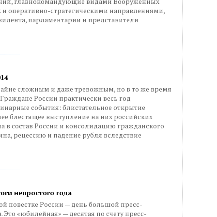
ений, главнокомандующие видами Вооруженных
 и оперативно-стратегическими направлениями,
идента, парламентарии и представители
014
айне сложным и даже тревожным, но в то же время
Граждане России практически весь год
инарные события: блистательное открытие
ее блестящее выступление на них российских
а в состав России и консолидацию гражданского
на, рецессию и падение рубля вследствие
оги непростого года
ой повестке России — день большой пресс-
Это «юбилейная» — десятая по счету пресс-