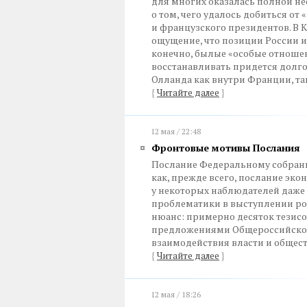
для многих оказалась полной н
о том, чего удалось добиться о
и французского президентов. В 
ощущение, что позиции России и
конечно, былые «особые отноше
восстанавливать придется долго
Олланда как внутри Франции, так
{
Читайте далее
}
12 мая / 22:48
Фронтовые мотивы Послания
Послание Федеральному собран
как, прежде всего, послание эко
у некоторых наблюдателей даже
проблематики в выступлении рос
нюанс: примерно десяток тезисо
предложениями Общероссийского
взаимодействия власти и общест
{
Читайте далее
}
12 мая / 18:26