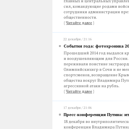
главных и центральных управл
сил, командующие родами войск
сотрудники администрации през
общественности.
{
Читайте далее
}
22 декабря / 21:16
События года: фотохроника 2
Прошедший 2014 год выдался кр
и воодушевляющим для России. 
переживали поистине экстраорд
Олимпийскихигр в Сочи и не мен
спортсменов, возвращение Крым
общества вокруг Владимира Пути
агрессивной атаки на рубль.
{
Читайте далее
}
17 декабря / 21:06
Пресс-конференция Путина: ит
18 декабря во внутриполитическ
конференции Владимира Путина. 