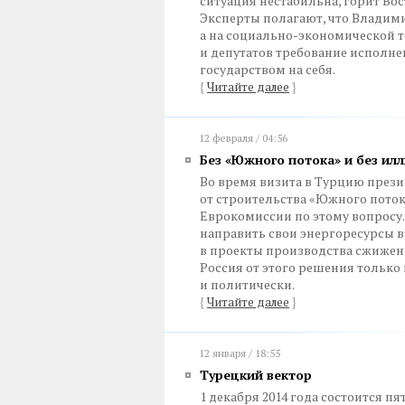
ситуация нестабильна, горит Во
Эксперты полагают, что Владими
а на социально-экономической т
и депутатов требование исполне
государством на себя.
{
Читайте далее
}
12 февраля / 04:56
Без «Южного потока» и без ил
Во время визита в Турцию през
от строительства «Южного поток
Еврокомиссии по этому вопросу.
направить свои энергоресурсы в
в проекты производства сжиженн
Россия от этого решения только 
и политически.
{
Читайте далее
}
12 января / 18:55
Турецкий вектор
1 декабря 2014 года состоится п