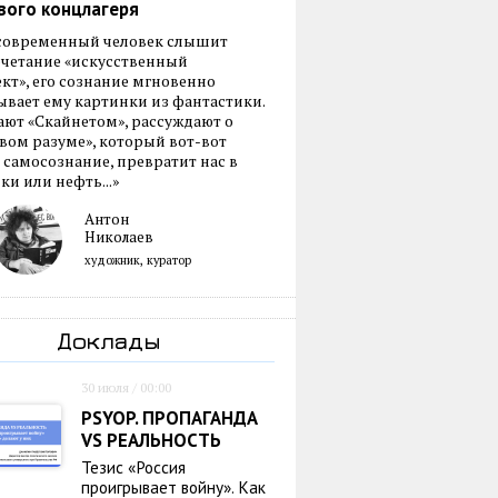
вого концлагеря
 современный человек слышит
очетание «искусственный
кт», его сознание мгновенно
вает ему картинки из фантастики.
ают «Скайнетом», рассуждают о
ом разуме», который вот-вот
 самосознание, превратит нас в
ки или нефть...»
Антон
Николаев
художник, куратор
Доклады
30 июля / 00:00
PSYOP. ПРОПАГАНДА
VS РЕАЛЬНОСТЬ
Тезис «Россия
проигрывает войну». Как