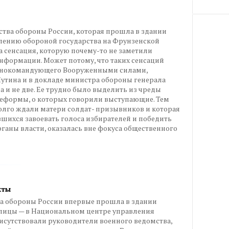
ства обороны России, которая прошла в здании
лению обороной государства на Фрунзенской
 сенсация, которую почему-то не заметили
нформации. Может потому, что таких сенсаций
авнокомандующего Вооруженными силами,
утина и в докладе министра обороны генерала
а и не две. Ее трудно было выделить из чреды
еформы, о которых говорили выступающие. Тем
 долго ждали матери солдат- призывников и которая
шихся завоевать голоса избирателей и победить
рганы власти, оказалась вне фокуса общественного
кты
а обороны России впервые прошла в здании
лицы — в Национальном центре управления
рисутствовали руководители военного ведомства,