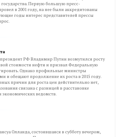
 государства. Первую большую пресс-
овел в 2001 году, на нее были аккредитованы
дующие годы интерес представителей прессы
зрос.
та
 президент РФ Владимир Путин возмутился росту
овой стоимости нефти и призвал Федеральную
гировать. Однако профильные министры
и и обещают продолжение их роста в 2015 году.
вных причин для роста цен действительно нет,
зования связана с разницей в расстановке
и экономических ведомств.
нсуа Олланда, состоявшаяся в субботу вечером,