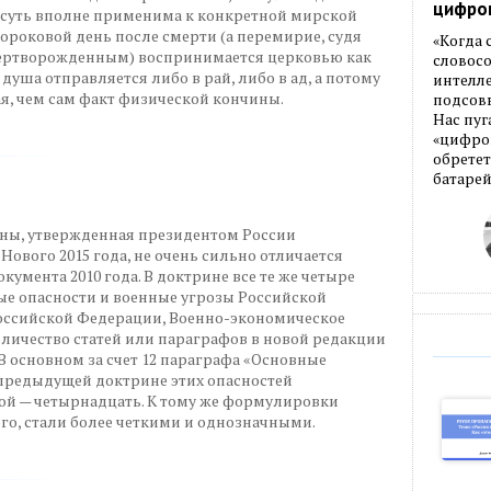
цифро
о суть вполне применима к конкретной мирской
 сороковой день после смерти (а перемирие, судя
«Когда
мертворожденным) воспринимается церковью как
словос
душа отправляется либо в рай, либо в ад, а потому
интелле
ая, чем сам факт физической кончины.
подсовы
Нас пуг
«цифров
обретет
батарей
ны, утвержденная президентом России
вого 2015 года, не очень сильно отличается
умента 2010 года. В доктрине все те же четыре
ые опасности и военные угрозы Российской
оссийской Федерации, Военно-экономическое
оличество статей или параграфов в новой редакции
. В основном за счет 12 параграфа «Основные
 предыдущей доктрине этих опасностей
ой — четырнадцать. К тому же формулировки
ого, стали более четкими и однозначными.