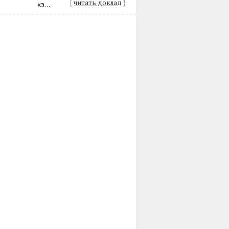
{
читать доклад
}
«э...