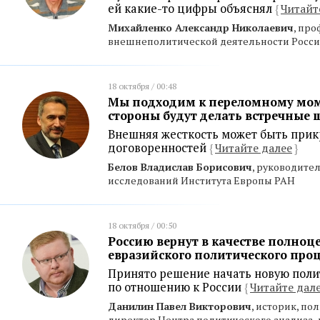
ей какие-то цифры объяснял
{
Читайт
Михайленко Александр Николаевич
, пр
внешнеполитической деятельности Росс
18 октября / 00:48
Мы подходим к переломному мом
стороны будут делать встречные 
Внешняя жесткость может быть при
договоренностей
{
Читайте далее
}
Белов Владислав Борисович
, руководите
исследований Института Европы РАН
18 октября / 00:50
Россию вернут в качестве полноц
евразийского политического проц
Принято решение начать новую поли
по отношению к России
{
Читайте дал
Данилин Павел Викторович
, историк, по
директор Центра политического анализа,