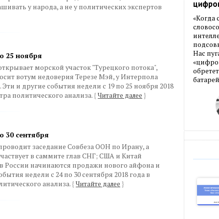
цифро
шивать у народа, а не у политических экспертов
«Когда
словос
интелле
подсовы
Нас пуг
о 25 ноября
«цифров
крывает морской участок "Турецкого потока",
обретет
сит вотум недоверия Терезе Мэй, у Интерпола
батарей
Эти и другие события недели с 19 по 25 ноября 2018
тра политического анализа.
{
Читайте далее
}
о 30 сентября
роводит заседание Совбеза ООН по Ирану, а
аствует в саммите глав СНГ; США и Китай
 в России начинаются продажи нового айфона и
бытия недели с 24 по 30 сентября 2018 года в
литического анализа.
{
Читайте далее
}