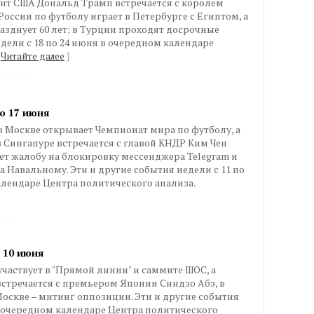
ент США Дональд Трамп встречается с королем
оссии по футболу играет в Петербурге с Египтом, а
азднует 60 лет; в Турции проходят досрочные
дели с 18 по 24 июня в очередном календаре
Читайте далее
}
по 17 июня
 Москве открывает Чемпионат мира по футболу, а
Сингапуре встречается с главой КНДР Ким Чен
ет жалобу на блокировку мессенджера Telegram и
 Навальному. Эти и другие события недели с 11 по
алендаре Центра политического анализа.
о 10 июня
аствует в "Прямой линии" и саммите ШОС, а
стречается с премьером Японии Синдзо Абэ, в
Москве – митинг оппозиции. Эти и другие события
 в очередном календаре Центра политического