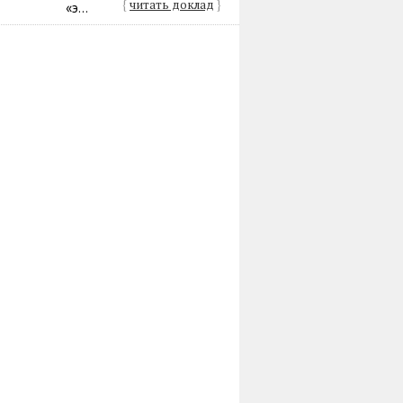
{
читать доклад
}
«э...