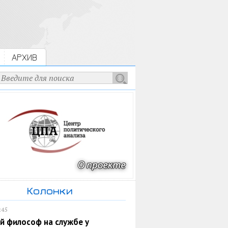
АРХИВ
Колонки
:45
й философ на службе у