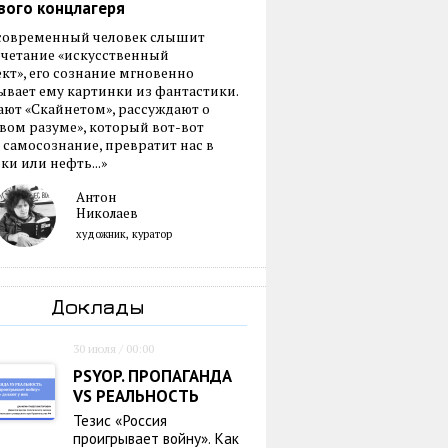
вого концлагеря
 современный человек слышит
очетание «искусственный
кт», его сознание мгновенно
вает ему картинки из фантастики.
ают «Скайнетом», рассуждают о
ом разуме», который вот-вот
 самосознание, превратит нас в
ки или нефть...»
Антон
Николаев
художник, куратор
Доклады
30 июля / 00:00
PSYOP. ПРОПАГАНДА
VS РЕАЛЬНОСТЬ
Тезис «Россия
проигрывает войну». Как