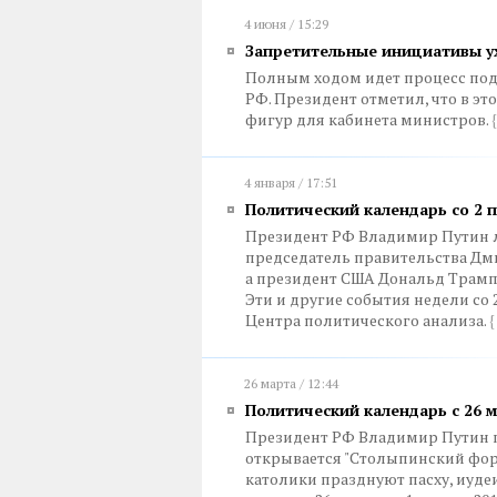
4 июня / 15:29
Запретительные инициативы у
Полным ходом идет процесс под
РФ. Президент отметил, что в эт
фигур для кабинета министров.
{
4 января / 17:51
Политический календарь со 2 п
Президент РФ Владимир Путин л
председатель правительства Дм
а президент США Дональд Трамп 
Эти и другие события недели со 
Центра политического анализа.
{
26 марта / 12:44
Политический календарь с 26 м
Президент РФ Владимир Путин п
открывается "Столыпинский фору
католики празднуют пасху, иудеи 