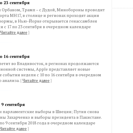
о 23 сентября
и Орбаном, Трамп – с Дудой, Минобороны проводит
рта МН17, в столице и регионах проходят акции
формы, в Нью-Йорке открывается генассамблея
и с 17 по 23 сентября в очередном календаре
Читайте далее
}
о 16 сентября
етит во Владивосток, в регионах продолжаются
ионной системы, Apple представляет новые
 событии недели с 10 по 16 сентября в очередном
 анализа.
{
Читайте далее
}
 9 сентября
и парламентские выборы в Швеции; Путин снова
оны Захарченко и выборы президента в Пакистане.
 по 9 сентября 2018 года в очередном календаре
Читайте далее
}