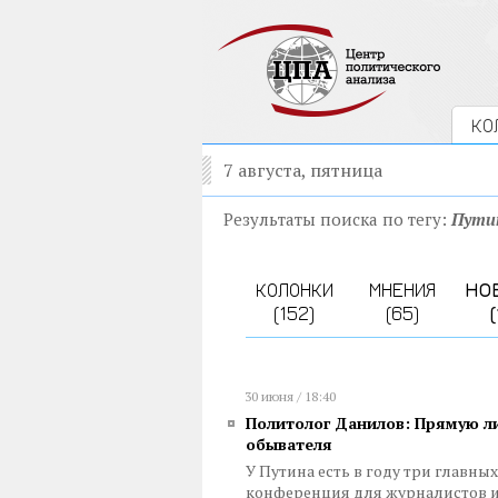
КО
7 августа, пятница
Результаты поиска по тегу:
Пути
КОЛОНКИ
МНЕНИЯ
НО
(152)
(65)
(
30 июня / 18:40
Политолог Данилов: Прямую л
обывателя
У Путина есть в году три главны
конференция для журналистов и