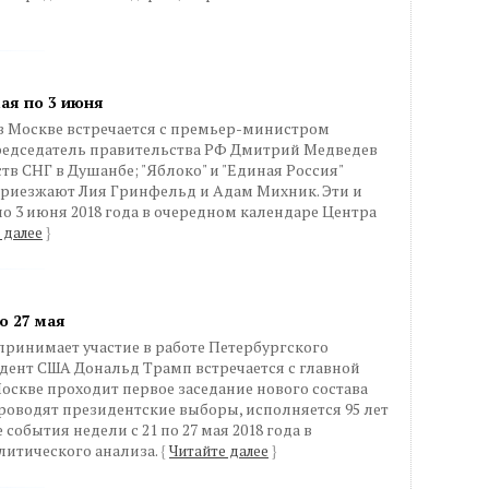
мая по 3 июня
 Москве встречается с премьер-министром
редседатель правительства РФ Дмитрий Медведев
тв СНГ в Душанбе; "Яблоко" и "Единая Россия"
приезжают Лия Гринфельд и Адам Михник. Эти и
по 3 июня 2018 года в очередном календаре Центра
 далее
}
о 27 мая
ринимает участие в работе Петербургского
дент США Дональд Трамп встречается с главной
скве проходит первое заседание нового состава
роводят президентские выборы, исполняется 95 лет
события недели с 21 по 27 мая 2018 года в
литического анализа.
{
Читайте далее
}