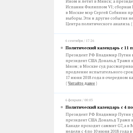
Ином и летит в Минск; а презид
Испании Филиппом VI; сборная Р
в Москве мэр Сергей Собянин пр
выборы. Эти и другие события не
Центра политического анализа.
{
6 сентября / 17:26
Политический календарь с 11 
Президент РФ Владимир Путин в
президент США Дональд Трамп в 
Ыном; в Москве суд рассматрива
продление испытательного срока
17 июня 2018 года в очередном к
{
Читайте далее
}
6 февраля / 00:03
Политический календарь с 4 п
Президент РФ Владимир Путин уч
президент США Дональд Трамп в
Канаде проходит саммит G7, а в 
недели с 4 по 10 июня 2018 года