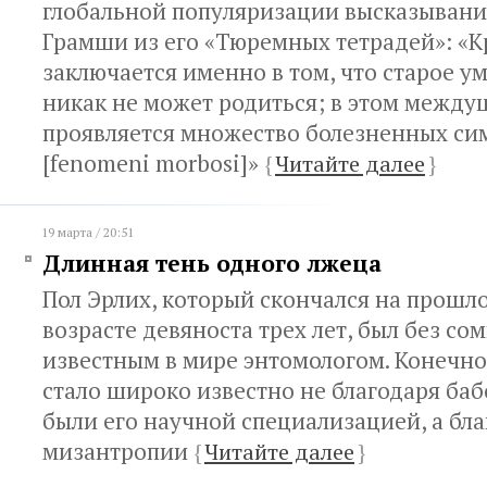
глобальной популяризации высказыван
Грамши из его «Тюремных тетрадей»: «К
заключается именно в том, что старое ум
никак не может родиться; в этом между
проявляется множество болезненных си
[fenomeni morbosi]»
{
Читайте далее
}
19 марта / 20:51
Длинная тень одного лжеца
Пол Эрлих, который скончался на прошло
возрасте девяноста трех лет, был без со
известным в мире энтомологом. Конечно
стало широко известно не благодаря ба
были его научной специализацией, а бла
мизантропии
{
Читайте далее
}