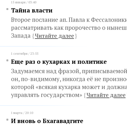
15 января / 03:40
Тайна власти
Второе послание ап. Павла к Фессалони
рассматривать как пророчество о ныне
Запада
{
Читайте далее
}
1 сентября / 23:55
Еще раз о кухарках и политике
Задумаемся над фразой, приписываемой
он, по-видимому, никогда её не произно
которой «всякая кухарка может и должн
управлять государством»
{
Читайте далее
1 марта / 20:10
И вновь о Бхагавадгите