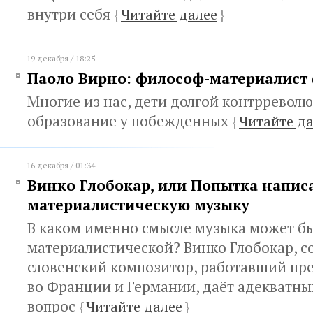
внутри себя
{
Читайте далее
}
19 декабря / 18:25
Паоло Вирно: философ-материалист 
Многие из нас, дети долгой контрревол
образование у побежденных
{
Читайте д
16 декабря / 01:34
Винко Глобокар, или Попытка напис
материалистическую музыку
В каком именно смысле музыка может б
материалистической? Винко Глобокар, 
словенский композитор, работавший п
во Франции и Германии, даёт адекватный
вопрос
{
Читайте далее
}