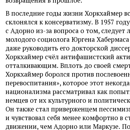
В последние годы жизни Хоркхаймер в
склонялся к консерватизму. В 1957 год
с Адорно из-за вопроса о том, следует 
молодого социолога Юргена Хабермаса 
даже руководить его докторской диссе
Хоркхаймер счёл антифашистский акти
отталкивающим. Вплоть до своей смерт
Хоркхаймер боролся против послевоен
перевоспитания», которое этот некогд
национализма рассматривал как попыт
немцев от их культурного и политичес
Он также стал приверженцем пессимиз
и чувствовал себя менее комфортно в 
движении, чем Адорно или Маркузе. П