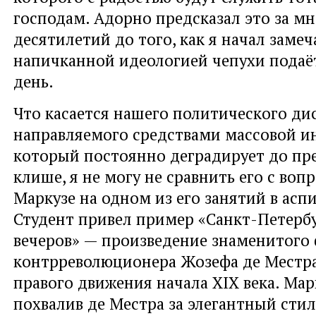
господам. Адорно предсказал это за м
десятилетий до того, как я начал замеч
напичканной идеологией чепухи подаёт
день.
Что касается нашего политического дис
направляемого средствами массовой 
который постоянно деградирует до пр
клише, я не могу не сравнить его с во
Маркузе на одном из его занятий в асп
Студент привел пример «Санкт-Петерб
вечеров» — произведение знаменитого
контрреволюционера Жозефа де Местра
правого движения начала XIX века. Мар
похвалив де Местра за элегантный стил