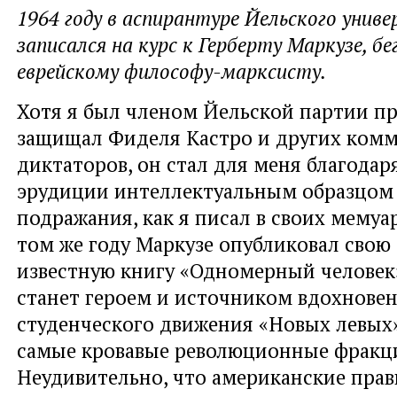
1964 году в аспирантуре Йельского унив
записался на курс к Герберту Маркузе, б
еврейскому философу-марксисту.
Хотя я был членом Йельской партии пр
защищал Фиделя Кастро и других ком
диктаторов, он стал для меня благодар
эрудиции интеллектуальным образцом
подражания, как я писал в своих мемуа
том же году Маркузе опубликовал свою
известную книгу «Одномерный человек»
станет героем и источником вдохнове
студенческого движения «Новых левых»
самые кровавые революционные фракц
Неудивительно, что американские прав