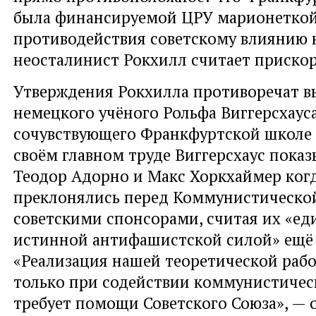
была финансируемой ЦРУ марионеткой
противодействия советскому влиянию н
неосталинист Рокхилл считает приско
Утверждения Рокхилла противоречат 
немецкого учёного Рольфа Виггерсхауса
сочувствующего Франкфуртской школе 
своём главном труде Виггерсхаус показ
Теодор Адорно и Макс Хоркхаймер ког
преклонялись перед Коммунистической
советскими спонсорами, считая их «е
истинной антифашистской силой» ещё в
«Реализация нашей теоретической раб
только при содействии коммунистичес
требует помощи Советского Союза», — 