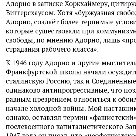
Адорно в записке Хоркхаймеру, цитир
Виггерсхаусом. Хотя «буржуазная свобо
Адорно, создаёт более терпимые услови
которые существовали при коммунизме
свободы, по мнению Адорно, лишь «пр
страдания рабочего класса».
К 1946 году Адорно и другие мыслител
Франкфуртской школы начали осуждать
сталинскую Россию, так и Соединенные
одинаково антипрогрессивные, что поз
равным презрением относиться к обои
начале холодной войны. Мой наставник
однако, оставлял термин «фашистский
послевоенного капиталистического Зап
1947 года он писал, что «неофашистско