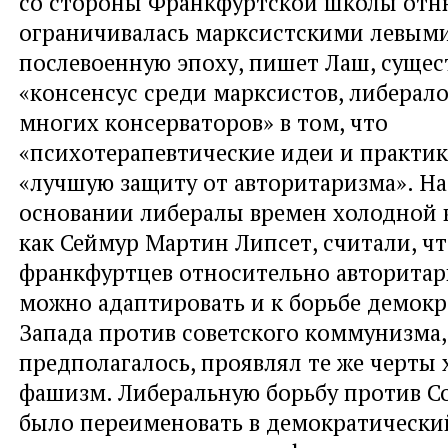
со стороны Франкфуртской школы отн
ограничивалась марксистскими левыми
послевоенную эпоху, пишет Лаш, сущес
«консенсус среди марксистов, либерало
многих консерваторов» в том, что
«психотерапевтические идеи и практик
«лучшую защиту от авторитаризма». На
основании либералы времен холодной 
как Сеймур Мартин Липсет, считали, ч
франкфуртцев относительно авторита
можно адаптировать и к борьбе демокр
Запада против советского коммунизма,
предполагалось, проявлял те же черты х
фашизм. Либеральную борьбу против С
было переименовать в демократически