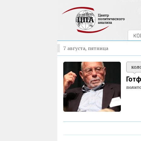
КО
7 августа, пятница
кол
Гот
полит