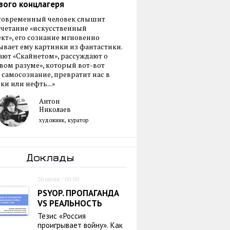
вого концлагеря
 современный человек слышит
очетание «искусственный
кт», его сознание мгновенно
вает ему картинки из фантастики.
ают «Скайнетом», рассуждают о
ом разуме», который вот-вот
 самосознание, превратит нас в
ки или нефть...»
Антон
Николаев
художник, куратор
Доклады
30 июля / 00:00
PSYOP. ПРОПАГАНДА
VS РЕАЛЬНОСТЬ
Тезис «Россия
проигрывает войну». Как