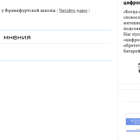
цифро
ся у Франкфуртской школы
{
Читайте далее
}
«Когда
словос
интелле
подсовы
Нас пуг
мнения
«цифров
обретет
батарей