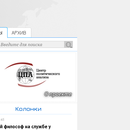
Ы
АРХИВ
Колонки
:45
й философ на службе у