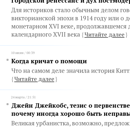
Городской ренессанс и дух постмод
Для историков стало обычным делом гов
викторианской эпохи в 1914 году или о 
монетарном XVI веке, продолжавшемся 
календарного XVII века
{
Читайте далее
}
10 июля / 00:39
Когда кричат о помощи
Что на самом деле значила история Кит
{
Читайте далее
}
24 марта / 21:51
Джейн Джейкобс, тезис о первенстве
почему иногда хорошо быть неправ
Великая урбанистка, возможно, предлож