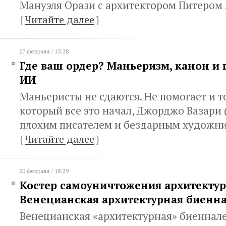
Мануэля Орази с архитектором Питеро
{
Читайте далее
}
27 февраля / 15:28
Где ваш ордер? Маньеризм, канон и
ИИ
Маньеристы не сдаются. Не помогает и то
который все это начал, Джорджо Вазари 
плохим писателем и бездарным художн
{
Читайте далее
}
20 февраля / 18:29
Костер самоуничтожения архитектур
Венецианская архитектурная биенн
Венецианская «архитектурная» биеннал