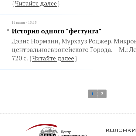
{
Читайте далее
}
14 июня / 13:15
История одного "фестунга"
Дэвис Норманн, Мурхауз Роджер. Микро
центральноевропейского Города. – М.: Ле
720 с.
{
Читайте далее
}
1
2
колонки