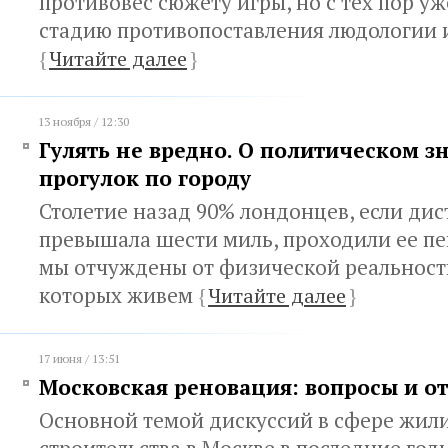
противовес сюжету игры, но с тех пор у
стадию противопоставления людологии 
{
Читайте далее
}
13 ноября / 12:30
Гулять не вредно. О политическом 
прогулок по городу
Столетие назад 90% лондонцев, если дис
превышала шести миль, проходили ее п
мы отчуждены от физической реальности
которых живем
{
Читайте далее
}
17 июня / 13:51
Московская реновация: вопросы и о
Основной темой дискуссий в сфере жил