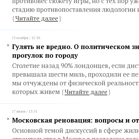
противовес сюжету игры, но с тех пор у
стадию противопоставления людологии 
{
Читайте далее
}
13 ноября / 12:30
Гулять не вредно. О политическом 
прогулок по городу
Столетие назад 90% лондонцев, если дис
превышала шести миль, проходили ее п
мы отчуждены от физической реальности
которых живем
{
Читайте далее
}
17 июня / 13:51
Московская реновация: вопросы и о
Основной темой дискуссий в сфере жил