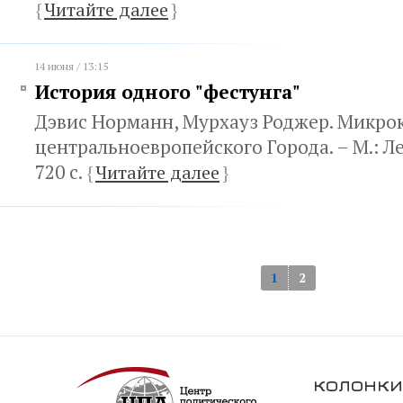
{
Читайте далее
}
14 июня / 13:15
История одного "фестунга"
Дэвис Норманн, Мурхауз Роджер. Микро
центральноевропейского Города. – М.: Ле
720 с.
{
Читайте далее
}
1
2
колонки