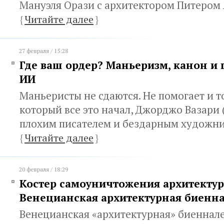
Мануэля Орази с архитектором Питеро
{
Читайте далее
}
27 февраля / 15:28
Где ваш ордер? Маньеризм, канон и
ИИ
Маньеристы не сдаются. Не помогает и то
который все это начал, Джорджо Вазари 
плохим писателем и бездарным художн
{
Читайте далее
}
20 февраля / 18:29
Костер самоуничтожения архитектур
Венецианская архитектурная биенн
Венецианская «архитектурная» биеннал