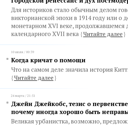
Городской ренессанс и дух постмод
Для историков стало обычным делом гов
викторианской эпохи в 1914 году или о 
монетарном XVI веке, продолжавшемся 
календарного XVII века
{
Читайте далее
}
10 июля / 00:39
Когда кричат о помощи
Что на самом деле значила история Кит
{
Читайте далее
}
24 марта / 21:51
Джейн Джейкобс, тезис о первенстве
почему иногда хорошо быть неправ
Великая урбанистка, возможно, предлож