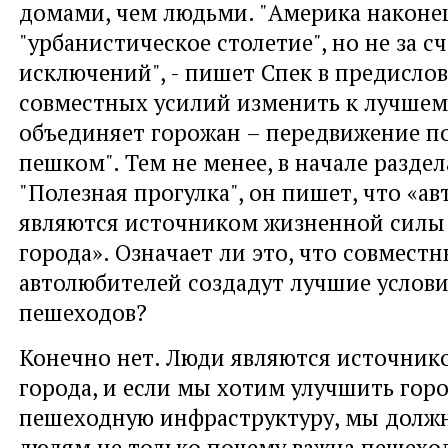
домами, чем людьми. "Америка наконец
"урбанистическое столетие", но не за с
исключений", - пишет Спек в предислови
совместных усилий изменить к лучшему
объединяет горожан – передвижение п
пешком". Тем не менее, в начале разде
"Полезная прогулка", он пишет, что «а
являются источником жизненной силы
города». Означает ли это, что совмест
автолюбителей создадут лучшие услови
пешеходов?
Конечно нет. Люди являются источник
города, и если мы хотим улучшить гор
пешеходную инфраструктуру, мы долж
людям не только почему важна пешеход