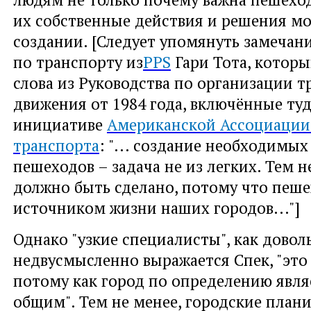
их собственные действия и решения мо
создании. [Следует упомянуть замечан
по транспорту из
PPS
Гари Тота, котор
слова из Руководства по организации 
движения от 1984 года, включённые туд
инициативе
Американской Ассоциации
транспорта
: "... создание необходимых
пешеходов – задача не из легких. Тем н
должно быть сделано, потому что пеш
источником жизни наших городов..."]
Однако "узкие специалисты", как довол
недвусмысленно выражается Спек, "это 
потому как город по определению явля
общим". Тем не менее, городские план