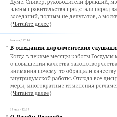
Думе. Спикер, руководители фракций, м
члены правительства предстали перед з
заседаний, полным не депутатов, а моск
{
Читайте далее
}
6 июня / 17:14
В ожидании парламентских слушани
Когда в первые месяцы работы Госдумы 
о повышении качества законотворчества
внимания почему-то обращали качеству
внутридумской работы. Отсюда все дис
меры, многократные изменения регламен
{
Читайте далее
}
19 мая / 12:19
О Джейн Джекобс