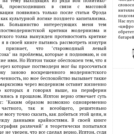
и на тему выходящих из ряда вон политико-
словос
ций, происходивших в связи с массовой
интелле
кации появились только после статьи Фрэда
подсовы
ак культурной логике позднего капитализма.
Нас пуг
ия. Большинство интересующих меня тем
«цифров
 постмодернистской критики модернизма и
обретет
ского толка вынужден противостоять критике
батарей
 я в своей книге пытаюсь рассмотреть изнутри
н признает, что "старомодный левый
ока" на проблемы, которые я поднимаю, и он
ие ими. Но Иглтон также обеспокоен тем, что я
ерез которые постмодерн мог бы просочиться
ку заново воскрешенного модернистского
оченность, но мое беспокойство вызывает также
и марксизма через модернизм оставит жизненно
о которых я говорил выше, на периферии
тились в прошлом. Иглтон верно отмечает суть
ос: "Каким образом возможно одновременно
частного, так и всеобщего, решительно
е могу точно сказать, как добиться этой цели, и
ежду данными крайностями. В своей книге
ография различий" я теоретически попытался
е не уверен, что все сделал верно. Иглтон, судя