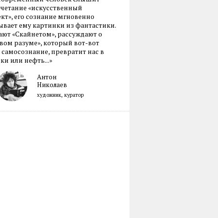
очетание «искусственный
кт», его сознание мгновенно
вает ему картинки из фантастики.
ают «Скайнетом», рассуждают о
ом разуме», который вот-вот
 самосознание, превратит нас в
ки или нефть...»
Антон
Николаев
художник, куратор