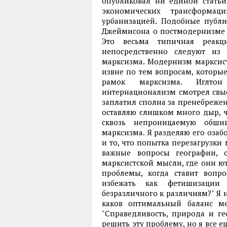
опубликовал ни единой стать
экономических трансформа
урбанизацией. Подобные публи
Джеймисона о постмодернизме к
Это весьма типичная реакц
непосредственно следуют из
марксизма. Модернизм марксист
извне по тем вопросам, которые
рамок марксизма. Иглто
интернационализм смотрел свыс
заплатил сполна за пренебрежен
оставляю слишком много дыр, ч
сквозь непроницаемую обшив
марксизма. Я разделяю его озаб
и то, что попытка перезагрузк
важные вопросы географии, 
марксистской мысли, где они ю
проблемы, когда ставит вопр
избежать как фетишизации 
безразличного к различиям?" Я н
каков оптимальный баланс м
"Справедливость, природа и ге
решить эту проблему, но я все ещ