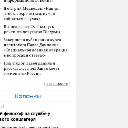
информационная война»
Дмитрий Медведев: «Нации,
чтобы сохраниться, нужно
собраться в кулак»
Вышел в свет 28-й выпуск
рейтинга депутатов Госдумы
Завершена публикация курса
политолога Павла Данилина
«Специальная военная операция
в вопросах и ответах»
Политолог Павел Данилин
рассказал, зачем Запад хочет
«отменить» Россию
{
все новости
}
Колонки
:45
й философ на службе у
вого концлагеря
 современный человек слышит