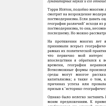
гуманитарных науках и его отноше
Тэрри Иглтон, подобно многим 
смотрит на возрождение модерн
постмодернизма. Если давать оц
география различий" исходя из
постмодернизма, то она, несомн
последнему. Но можно рассматр
На протяжении многих лет я 
принимали всерьез географичес
рамках их политической практики
что первично мой интерес 
впоследствии я обратился к 
времени, географии неравно
Всевозможные формы производс
среды могут многое расска
капитализма; а также о том, 
причинах успеха или провала
призыв к "историко-географичес
Однако было нелегко заставить
моим предложениям. К приме