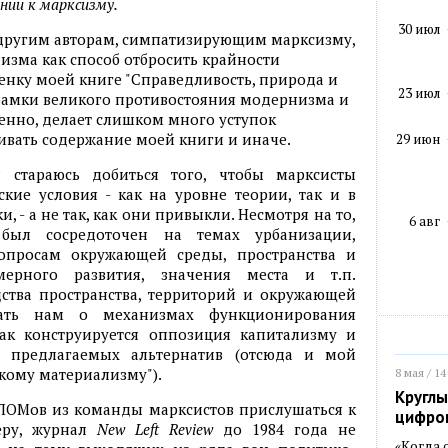
нии к марксизму.
30 июл
другим авторам, симпатизирующим марксизму,
изма как способ отбросить крайности
енку моей книге "Справедливость, природа и
23 июл
 рамки великого противостояния модернизма и
енно, делает слишком много уступок
ивать содержание моей книги и иначе.
29 июн
стараюсь добиться того, чтобы марксисты
кие условия - как на уровне теории, так и в
, - а не так, как они привыкли. Несмотря на то,
6 авг
был сосредоточен на темах урбанизации,
вопросам окружающей среды, пространства и
мерного развития, значения места и т.п.
тва пространства, территорий и окружающей
зать нам о механизмах функционирования
как конструируется оппозиция капитализму и
 предлагаемых альтернатив (отсюда и мой
кому материализму").
8 мая / 14
Круглы
 ЛОМов из команды марксистов прислушаться к
цифро
ру, журнал
New
Left
Review
до 1984 года не
«Когда