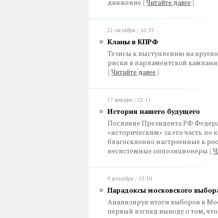
движение
{
Читайте далее
}
21 октября / 16:35
Кланы в КПРФ
Тезисы к выступлению на кругл
риски в парламентской кампании 
{
Читайте далее
}
17 января / 12:11
История нашего будущего
Послание Президента РФ Федера
«историческим» за его часть по
благосклонно настроенные к рос
несистемные оппозиционеры
{
Ч
9 декабря / 13:10
Парадоксы московского выбор
Анализируя итоги выборов в Мо
первый взгляд выводу о том, чт