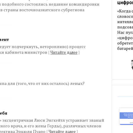
цифро
ди подобного состоялись недавние командировки
 в страны восточноазиатского субрегиона
«Когда
словос
интелле
подсовы
Нас пуг
«цифров
мент
обретет
едует подчеркнуть, неторопливо) процесс
батарей
ки кабинета министров
{
Читайте далее
}
па для (того, что от них осталось) левых?
себя
» эксцентричная Люси Энгкейтл устраивает званый
ного врача, и его жены Герды), различных членов
детектива Эркюля Пуаро
{
Читайте далее
}