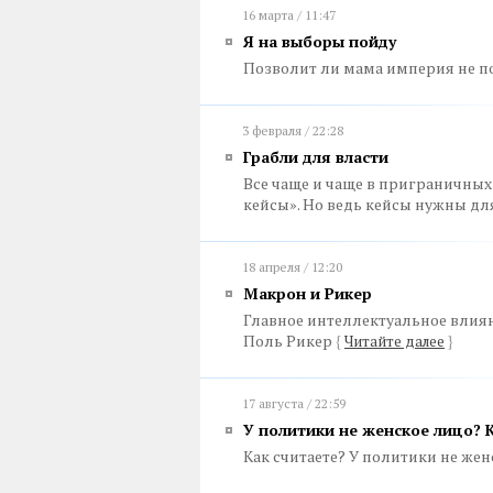
16 марта / 11:47
Я на выборы пойду
Позволит ли мама империя не п
3 февраля / 22:28
Грабли для власти
Все чаще и чаще в приграничных
кейсы». Но ведь кейсы нужны дл
18 апреля / 12:20
Макрон и Рикер
Главное интеллектуальное влиян
Поль Рикер
{
Читайте далее
}
17 августа / 22:59
У политики не женское лицо? К
Как считаете? У политики не же