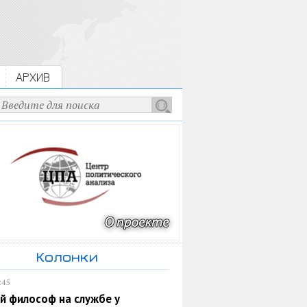
АРХИВ
Колонки
:45
й философ на службе у