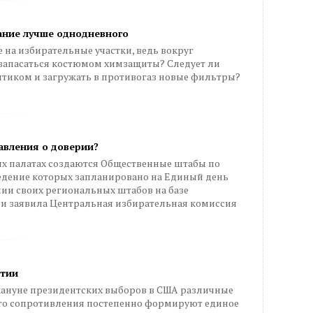
ание лучше однодневного
е на избирательные участки, ведь вокруг
запасаться костюмом химзащиты? Следует ли
ептиком и загружать в противогаз новые фильтры?
авления о доверии?
х палатах создаются Общественные штабы по
дение которых запланировано на Единый день
ии своих региональных штабов на базе
и заявила Центральная избирательная комиссия
атии
акануне президентских выборов в США различные
го сопротивления постепенно формируют единое