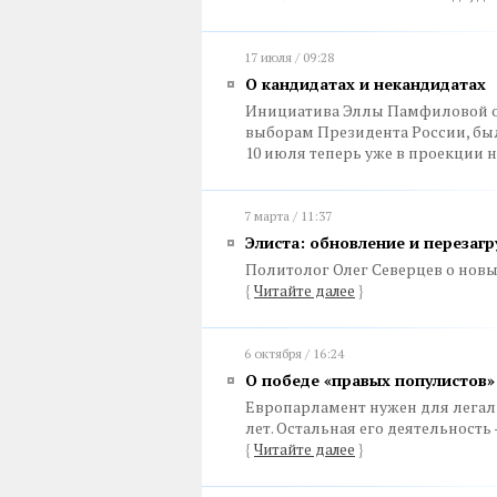
17 июля / 09:28
О кандидатах и некандидатах
Инициатива Эллы Памфиловой от
выборам Президента России, бы
10 июля теперь уже в проекции 
7 марта / 11:37
Элиста: обновление и перезагр
Политолог Олег Северцев о нов
{
Читайте далее
}
6 октября / 16:24
О победе «правых популистов»
Европарламент нужен для легал
лет. Остальная его деятельност
{
Читайте далее
}