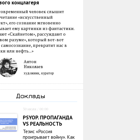
вого концлагеря
 современный человек слышит
очетание «искусственный
кт», его сознание мгновенно
вает ему картинки из фантастики.
ают «Скайнетом», рассуждают о
ом разуме», который вот-вот
 самосознание, превратит нас в
ки или нефть...»
Антон
Николаев
художник, куратор
Доклады
30 июля / 00:00
PSYOP. ПРОПАГАНДА
VS РЕАЛЬНОСТЬ
Тезис «Россия
проигрывает войну». Как