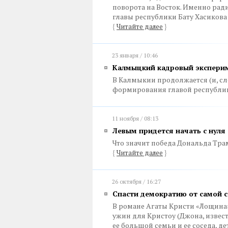
поворота на Восток. Именно ра
главы республики Бату Хасикова
{
Читайте далее
}
23 января / 10:46
Калмыцкий кадровый экспери
В Калмыкии продолжается (и, сл
формирования главой республи
11 ноября / 08:13
Левым придется начать с нуля
Что значит победа Дональда Трам
{
Читайте далее
}
26 октября / 16:27
Спасти демократию от самой 
В романе Агаты Кристи «Лощина
ужин для Кристоу (Джона, извест
ее большой семьи и ее соседа, 