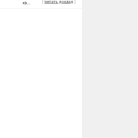
{
читать доклад
}
«э...