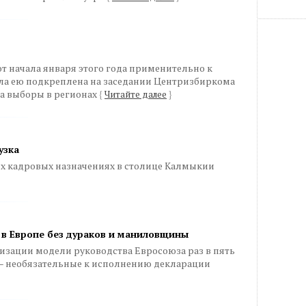
 начала января этого года применительно к
ла ею подкреплена на заседании Центризбиркома
на выборы в регионах
{
Читайте далее
}
узка
ых кадровых назначениях в столице Калмыкии
 в Европе без дураков и маниловщины
изации модели руководства Евросоюза раз в пять
ь – необязательные к исполнению декларации