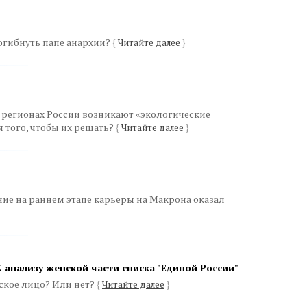
огибнуть папе анархии?
{
Читайте далее
}
 регионах России возникают «экологические
я того, чтобы их решать?
{
Читайте далее
}
ие на раннем этапе карьеры на Макрона оказал
 анализу женской части списка "Единой России"
нское лицо? Или нет?
{
Читайте далее
}