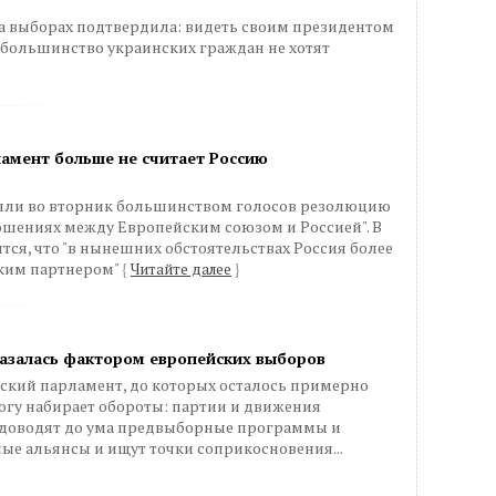
а выборах подтвердила: видеть своим президентом
большинство украинских граждан не хотят
ламент больше не считает Россию
яли во вторник большинством голосов резолюцию
ошениях между Европейским союзом и Россией". В
ся, что "в нынешних обстоятельствах Россия более
ским партнером"
{
Читайте далее
}
казалась фактором европейских выборов
ский парламент, до которых осталось примерно
огу набирает обороты: партии и движения
 доводят до ума предвыборные программы и
е альянсы и ищут точки соприкосновения...