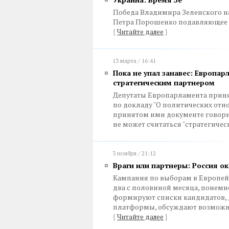
Победа Владимира Зеленского н
Петра Порошенко подавляющее 
{
Читайте далее
}
13 марта / 16:41
Пока не упал занавес: Европар
стратегическим партнером
Депутаты Европарламента прин
по докладу "О политических отн
принятом ими документе говорит
не может считаться "стратегиче
3 ноября / 21:12
Враги или партнеры: Россия о
Кампания по выборам в Европей
два с половиной месяца, понемн
формируют списки кандидатов,
платформы, обсуждают возможны
{
Читайте далее
}