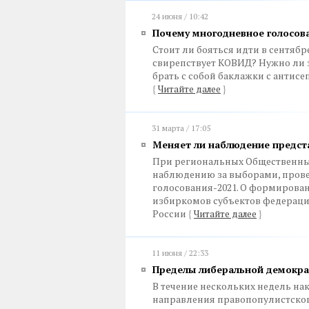
24 июня / 10:42
Почему многодневное голосов
Стоит ли бояться идти в сентябр
свирепствует КОВИД? Нужно ли 
брать с собой баклажки с антис
{
Читайте далее
}
31 марта / 17:05
Меняет ли наблюдение предст
При региональных Общественны
наблюдению за выборами, прове
голосования-2021. О формирован
избиркомов субъектов федераци
России
{
Читайте далее
}
11 июня / 22:33
Пределы либеральной демокр
В течение нескольких недель н
направления правопопулистско