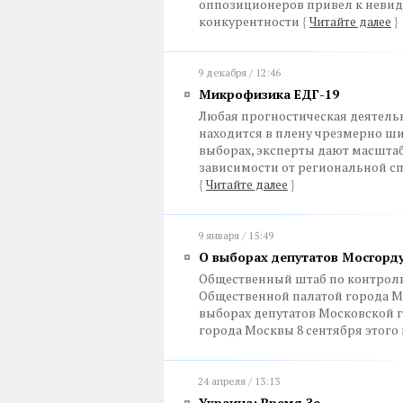
оппозиционеров привел к невид
конкурентности
{
Читайте далее
}
9 декабря / 12:46
Микрофизика ЕДГ-19
Любая прогностическая деятель
находится в плену чрезмерно ши
выборах, эксперты дают масштаб
зависимости от региональной с
{
Читайте далее
}
9 января / 15:49
О выборах депутатов Мосгорд
Общественный штаб по контрол
Общественной палатой города Мо
выборах депутатов Московской г
города Москвы 8 сентября этого
24 апреля / 13:13
Украина: Время Зе