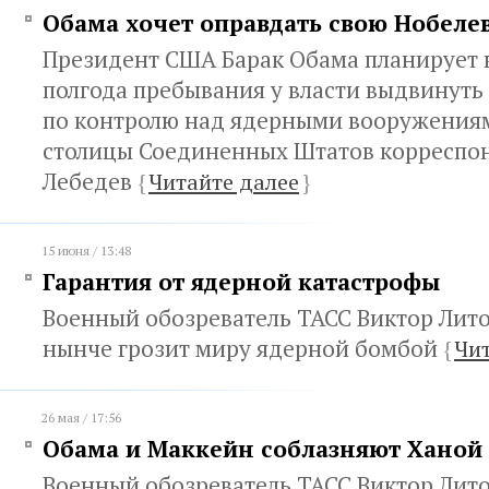
Обама хочет оправдать свою Нобел
Президент США Барак Обама планирует 
полгода пребывания у власти выдвинуть
по контролю над ядерными вооружениям
столицы Соединенных Штатов корреспо
Лебедев
{
Читайте далее
}
15 июня / 13:48
Гарантия от ядерной катастрофы
Военный обозреватель ТАСС Виктор Лито
нынче грозит миру ядерной бомбой
{
Чит
26 мая / 17:56
Обама и Маккейн соблазняют Ханой
Военный обозреватель ТАСС Виктор Лито