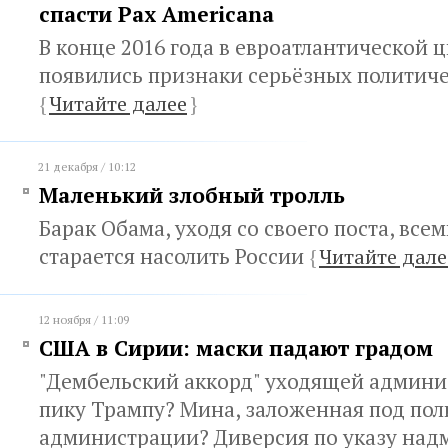
спасти Pax Americana
В конце 2016 года в евроатлантической
появились признаки серьёзных политиче
{
Читайте далее
}
21 декабря / 10:12
Маленький злобный тролль
Барак Обама, уходя со своего поста, все
старается насолить России
{
Читайте дале
12 ноября / 11:09
США в Сирии: маски падают градом
"Дембельский аккорд" уходящей админ
пику Трампу? Мина, заложенная под по
администрации? Диверсия по указу на