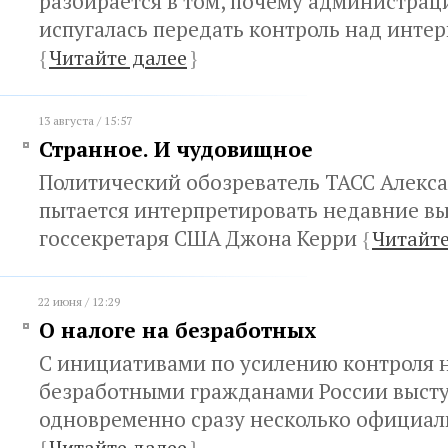
разбирается в том, почему администра
испугалась передать контроль над инте
{
Читайте далее
}
13 августа / 15:57
Странное. И чудовищное
Политический обозреватель ТАСС Алекс
пытается интерпретировать недавние в
госсекретаря США Джона Керри
{
Читайте
22 июня / 12:29
О налоге на безработных
С инициативами по усилению контроля 
безработными гражданами России выст
одновременно сразу несколько официал
{
Читайте далее
}