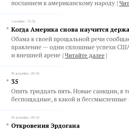
посланием к американскому народу
{
Чит
1 ноября / 13:32
Когда Америка снова научится держа
Обама в своей прощальной речи сообщае
правление — одни сплошные успехи США
и внешней арене
{
Читайте далее
}
30 декабря / 09:50
35
Опять тридцать пять. Новые санкции, в 
беспощадные, в какой и бессмысленные
30 декабря / 09:10
Откровения Эрдогана