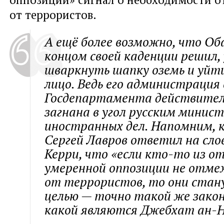
от террористов.
А ещё более возможно, что Об
концом своей каденции решил, 
шваркнуть шапку оземь и уйти
лицо. Ведь его администрация 
Госдепартамента действител
загнана в угол русским минис
иностранных дел. Напомним, к
Сергей Лавров ответил на сл
Керри, что
«если кто-то из о
умеренной оппозиции не отм
от террористов, то они стан
целью — точно такой же закон
какой являются Джебхат ан-Н