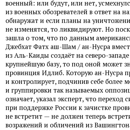
военный: или будут, или нет, усмехнул
из военных обозревателей в ответ на н
обнаружат и если планы на уничтожени
не изменятся, то ликвидируют. Но поск
зашла о том, что по данным американс
Джебхат Фатх аш-Шам / ан-Нусра вмест
из Аль-Каиды создаёт на северо-запад
крупнейшую базу, то под оной может з
провинция Идлиб. Которую ан-Нусра п
и контролирует, подчинив себе более 
и группировки так называемых оппозиц
означает, указал эксперт, что переход 
при поддержке России к зачистке про
не встретит — не должен теперь встре
возражений и обличений из Вашингтон