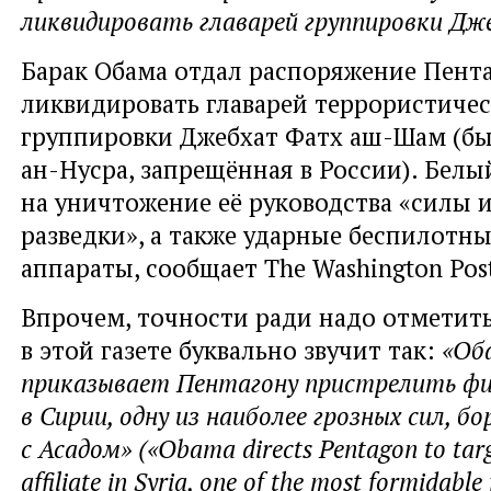
ликвидировать главарей группировки Дж
Барак Обама отдал распоряжение Пент
ликвидировать главарей террористиче
группировки Джебхат Фатх аш-Шам (б
ан-Нусра, запрещённая в России). Бел
на уничтожение её руководства «силы и
разведки», а также ударные беспилотн
аппараты, сообщает The Washington Pos
Впрочем, точности ради надо отметить
в этой газете буквально звучит так:
«Об
приказывает Пентагону пристрелить фи
в Сирии, одну из наиболее грозных сил, б
с Асадом» («Obama directs Pentagon to tar
affiliate in Syria, one of the most formidable 