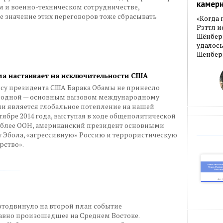
камер
ом и военно-техническом сотрудничестве,
 значение этих переговоров тоже сбрасывать
«Когда 
Рэттл и
Шёнберг
удалось
Шенберг
ма настаивает на исключительности США
су президента США Барака Обамы не принесло
е одной — основным вызовом международному
ии является глобальное потепление на нашей
нтябре 2014 года, выступая в ходе общеполитической
мблее ООН, американский президент основными
у Эбола, «агрессивную» Россию и террористическую
рство».
отодвинуло на второй план событие
давно произошедшее на Среднем Востоке.