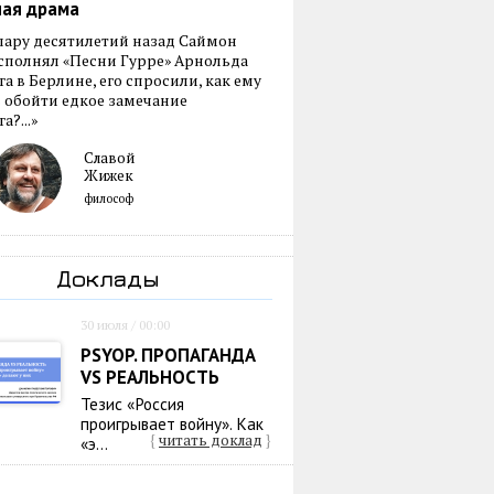
ная драма
пару десятилетий назад Саймон
сполнял «Песни Гурре» Арнольда
а в Берлине, его спросили, как ему
 обойти едкое замечание
а?...»
Славой
Жижек
философ
Доклады
30 июля / 00:00
PSYOP. ПРОПАГАНДА
VS РЕАЛЬНОСТЬ
Тезис «Россия
проигрывает войну». Как
{
читать доклад
}
«э...