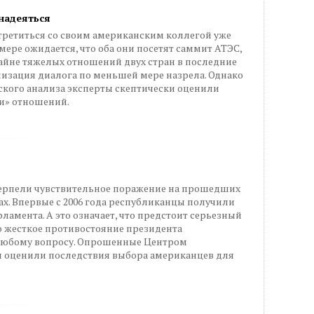
 надеяться
третиться со своим американским коллегой уже
мере ожидается, что оба они посетят саммит АТЭС,
крайне тяжелых отношений двух стран в последние
ализация диалога по меньшей мере назрела. Однако
ого анализа эксперты скептически оценили
ки» отношений.
ерпели чувствительное поражение на прошедших
х. Впервые с 2006 года республиканцы получили
ламента. А это означает, что предстоит серьезный
о жесткое противостояние президента
 любому вопросу. Опрошенные Центром
ы оценили последствия выбора американцев для