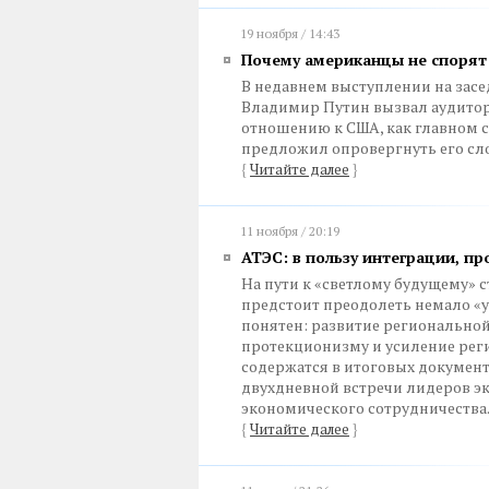
19 ноября / 14:43
Почему американцы не спорят
В недавнем выступлении на засе
Владимир Путин вызвал аудитор
отношению к США, как главном 
предложил опровергнуть его сло
{
Читайте далее
}
11 ноября / 20:19
АТЭС: в пользу интеграции, п
На пути к «светлому будущему» 
предстоит преодолеть немало «у
понятен: развитие регионально
протекционизму и усиление рег
содержатся в итоговых докумен
двухдневной встречи лидеров э
экономического сотрудничества
{
Читайте далее
}