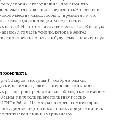
 понедельник, оговорившись при этом, что
надлежит главе военного ведомства. Это решение
 около месяца назад, сообщил президент, и что
 в составе администрации, успел стать его
 партий. Но в этом единстве и есть сила. В первую
адеюсь, что часть усилий, которые Хейгел
жит приносить пользу и в будущем», — подчеркнул
и конфликта
гей Лавров, выступая 19 ноября в рамках
сдуме, вспомнил, как его американский коллега
ых разговоров предложил «не обращать внимания»
а Обамы, причислившего политику Россию
 ИГИЛ и Эбола. Несмотря на то, что комментарий
ному, ряд экспертов после таких слов усомнились
политической линии американской