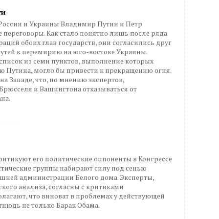
ги
ы России и Украины Владимир Путин и Петр
переговоры. Как стало понятно лишь после ряда
аций обоих глав государств, они согласились друг
утей к перемирию на юго-востоке Украины.
список из семи пунктов, выполнение которых
ю Путина, могло бы привести к прекращению огня.
а Западе, что, по мнению экспертов,
 Брюсселя и Вашингтона отказываться от
на.
ритикуют его политические оппоненты в Конгрессе
стические группы набирают силу под сенью
шней администрации Белого дома. Эксперты,
ого анализа, согласны с критиками
олагают, что виноват в проблемах у действующей
нюдь не только Барак Обама.