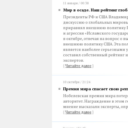
11 января / 00:38
Мир в осаде. Наш рейтинг глоб
Президенты РФ и США Владимир 
дискуссию о глобальных мировых
приравнял внешнюю политику РФ
и агрессия «Исламского государ
в октябре, отвечая на вопрос о 
внешнюю политику США. Эта пол
является наиболее серьезными 
составил собственный рейтинг 
экспертов.
{
Читайте далее
}
10 октября / 21:24
Премия мира спасает свою ре
Нобелевская премия мира потеря
авторитет. Награждение в этом г
мнение высказали эксперты, оп
{
Читайте далее
}