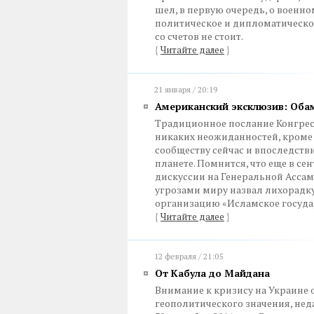
шел, в первую очередь, о военн
политическое и дипломатическое
со счетов не стоит.
{
Читайте далее
}
21 января / 20:19
Американский эксклюзив: Оба
Традиционное послание Конгрес
никаких неожиданностей, кром
сообществу сейчас и впоследств
планете. Помнится, что еще в се
дискуссии на Генеральной Асса
угрозами миру назвал лихорадк
организацию «Исламское госуда
{
Читайте далее
}
12 февраля / 21:05
От Кабула до Майдана
Внимание к кризису на Украине 
геополитического значения, не