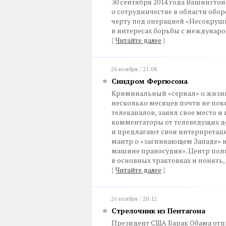
30 сентября 2014 года Вашингто
о сотрудничестве в области обо
черту под операцией «Несокруши
в интересах борьбы с междунар
{
Читайте далее
}
26 ноября / 21:08
Синдром Фергюсона
Криминальный «сериал» о жизни
несколько месяцев почти не п
телеканалов, занял свое место 
комментаторы от телеведущих д
и предлагают свои интерпретац
мантр о «загнивающем Западе» 
машине правосудия». Центр пол
в основных трактовках и понять,
{
Читайте далее
}
26 ноября / 20:12
Стрелочник из Пентагона
Президент США Барак Обама отпр