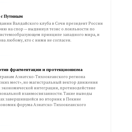
 с Путиным
дании Валдайского клуба в Сочи президент России
ию на спор — выдвинул тезис о лояльности по
системообразующем принципе западного мира, и
ва любому, кто с ними не согласен.
ротив фрагментации и протекционизма
странам Азиатско-Тихоокеанского региона
зких мест», но магистральный вектор движения
й экономической интеграции, противодействие
иональной взаимосвязанности. Такие выводы
тах завершившейся во вторник в Пекине
кономик форума Азиатско-Тихоокеанского
.