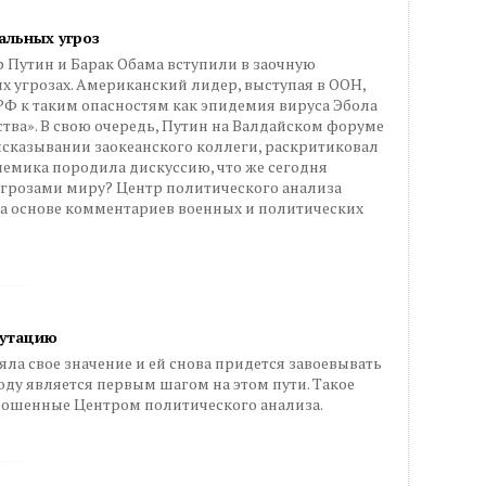
альных угроз
Путин и Барак Обама вступили в заочную
 угрозах. Американский лидер, выступая в ООН,
 к таким опасностям как эпидемия вируса Эбола
ства». В свою очередь, Путин на Валдайском форуме
высказывании заокеанского коллеги, раскритиковал
емика породила дискуссию, что же сегодня
угрозами миру? Центр политического анализа
на основе комментариев военных и политических
путацию
ла свое значение и ей снова придется завоевывать
оду является первым шагом на этом пути. Такое
рошенные Центром политического анализа.