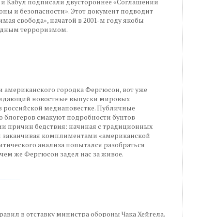
н и Кабул подписали двустороннее «Соглашении
роны и безопасности». Этот документ подводит
мая свобода», начатой в 2001-м году якобы
одным терроризмом.
 американского городка Фергюсон, вот уже
окидающий новостные выпуски мировых
и в российской медиаповестке. Публичные
о блогеров смакуют подробности бунтов
ии причин бедствия: начиная с традиционных
и заканчивая комплиментами «американской
итического анализа попытался разобраться
 чем же Фергюсон задел нас за живое.
авил в отставку министра обороны Чака Хейгела.