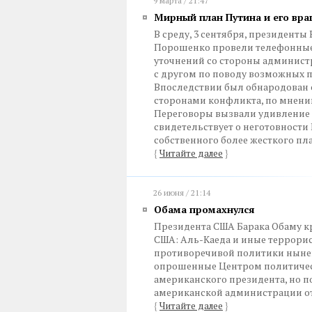
9 марта / 21:47
Мирный план Путина и его вра
В среду, 3 сентября, президент
Порошенко провели телефонные 
уточнений со стороны администр
с другом по поводу возможных п
Впоследствии был обнародован 
сторонами конфликта, по мнени
Переговоры вызвали удивление н
свидетельствует о неготовности
собственного более жесткого пла
{
Читайте далее
}
26 июня / 21:14
Обама промахнулся
Президента США Барака Обаму к
США: Аль-Каеда и иные террори
противоречивой политики ныне
опрошенные Центром политическ
американского президента, но п
американской администрации от
{
Читайте далее
}