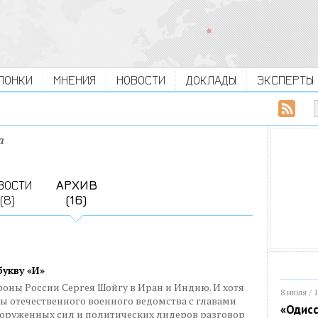
ЛОНКИ
МНЕНИЯ
НОВОСТИ
ДОКЛАДЫ
ЭКСПЕРТЫ
а
ВОСТИ
АРХИВ
(8)
(16)
букву «И»
оны России Сергея Шойгу в Иран и Индию. И хотя
8 июля / 
вы отечественного военного ведомства с главами
«Одисс
ооруженных сил и политических лидеров разговор