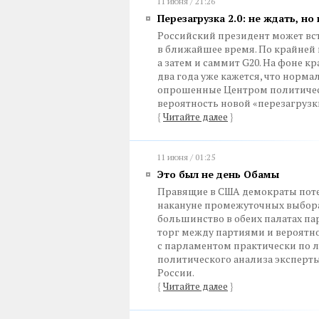
11 июня / 21:26
Перезагрузка 2.0: не ждать, но
Российский президент может вс
в ближайшее время. По крайней 
а затем и саммит G20. На фоне 
два года уже кажется, что норм
опрошенные Центром политическ
вероятность новой «перезагруз
{
Читайте далее
}
11 июня / 01:25
Это был не день Обамы
Правящие в США демократы пот
накануне промежуточных выбора
большинство в обеих палатах пар
торг между партиями и вероятн
с парламентом практически по
политического анализа эксперт
России.
{
Читайте далее
}