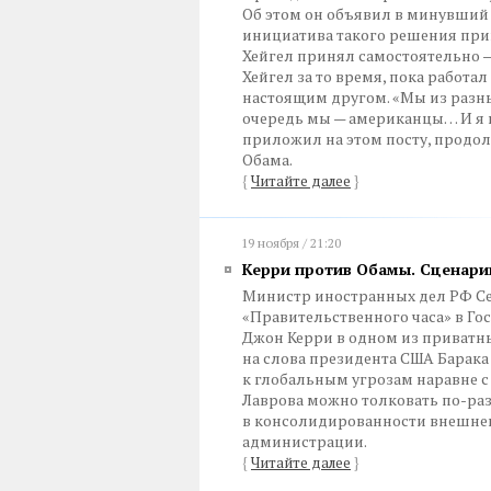
Об этом он объявил в минувший
инициатива такого решения при
Хейгел принял самостоятельно —
Хейгел за то время, пока работал
настоящим другом. «Мы из разных
очередь мы — американцы… И я н
приложил на этом посту, продол
Обама.
{
Читайте далее
}
19 ноября / 21:20
Керри против Обамы. Сценари
Министр иностранных дел РФ Сер
«Правительственного часа» в Го
Джон Керри в одном из приватн
на слова президента США Барак
к глобальным угрозам наравне с
Лаврова можно толковать по-раз
в консолидированности внешне
администрации.
{
Читайте далее
}