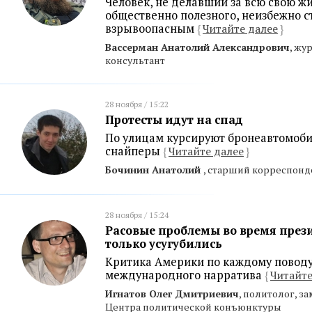
Человек, не делавший за всю свою ж
общественно полезного, неизбежно с
взрывоопасным
{
Читайте далее
}
Вассерман Анатолий Александрович
, жу
консультант
28 ноября / 15:22
Протесты идут на спад
По улицам курсируют бронеавтомоби
снайперы
{
Читайте далее
}
Бочинин Анатолий
, старший корреспонд
28 ноября / 15:24
Расовые проблемы во время през
только усугубились
Критика Америки по каждому поводу 
международного нарратива
{
Читайте
Игнатов Олег Дмитриевич
, политолог, з
Центра политической конъюнктуры