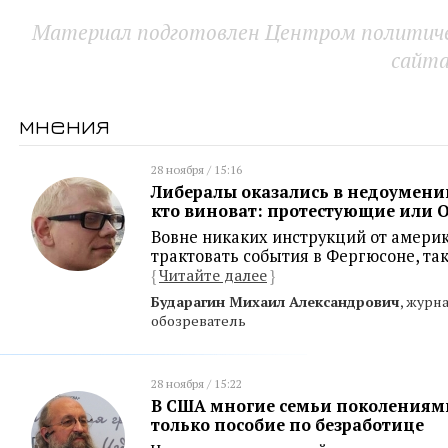
Материал подготовлен Центром политичес
сайт
мнения
28 ноября / 15:16
Либералы оказались в недоумени
кто виноват: протестующие или 
Вовне никаких инструкций от америк
трактовать события в Фергюсоне, так
{
Читайте далее
}
Бударагин Михаил Александрович
, журн
обозреватель
28 ноября / 15:22
В США многие семьи поколениям
только пособие по безработице