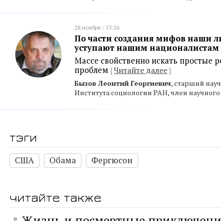
28 ноября / 15:26
По части создания мифов наши л
уступают нашим националистам
Массе свойственно искать простые 
проблем
{
Читайте далее
}
Бызов Леонтий Георгиевич
, старший нау
Института социологии РАН, член научног
тэги
США
Обама
Фергюсон
читайте также
Жизнь и посмертные приключени