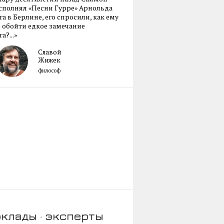
сполнял «Песни Гурре» Арнольда
а в Берлине, его спросили, как ему
 обойти едкое замечание
а?...»
Славой
Жижек
философ
оклады
эксперты