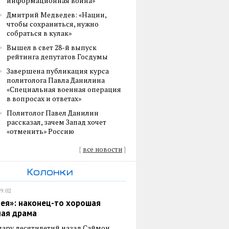
информационная война»
Дмитрий Медведев: «Нации,
чтобы сохраниться, нужно
собраться в кулак»
Вышел в свет 28-й выпуск
рейтинга депутатов Госдумы
Завершена публикация курса
политолога Павла Данилина
«Специальная военная операция
в вопросах и ответах»
Политолог Павел Данилин
рассказал, зачем Запад хочет
«отменить» Россию
{
все новости
}
Колонки
19:02
ея»: наконец-то хорошая
ная драма
пару десятилетий назад Саймон