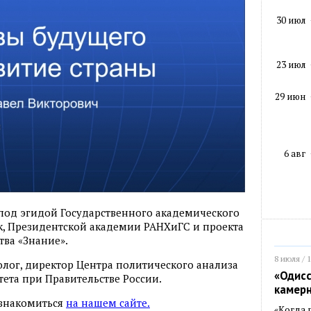
30 июл
23 июл
29 июн
6 авг
 под эгидой Государственного академического
к, Президентской академии РАНХиГС и проекта
тва «Знание».
8 июля / 
олог, директор Центра политического анализа
«Одисс
ета при Правительстве России.
камер
ознакомиться
на нашем сайте.
«Когда 