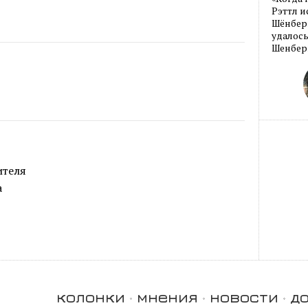
Рэттл и
Шёнберг
удалось
Шенберг
ителя
а
колонки
мнения
новости
д