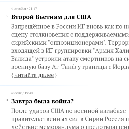
4 октября / 21:47
Второй Вьетнам для США
Запрещённое в России ИГ вновь как по 
сцену столкновения с поддерживаемым
сирийскими "оппозиционерами". Террор
входящей в ИГ группировки "Армия Хали
Валида" устроили атаку смертников на 
военную базу Ат-Танф у границы с Иор
{
Читайте далее
}
4 июля / 19:48
Завтра была война?
После ударов США по военной авиабазе
правительственных сил в Сирии Россия 
действие меморандума о предотвращен