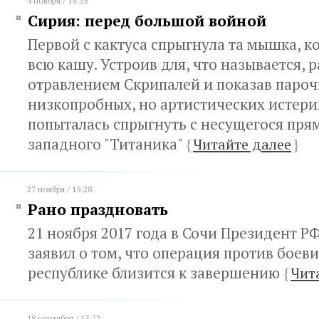
4 ноября / 14:35
Сирия: перед большой войной
Первой с кактуса спрыгнула та мышка, к
всю кашу. Устроив для, что называется, р
отравлением Скрипалей и показав пароч
низкопробных, но артистических истери
попыталась спрыгнуть с несущегося прям
западного "Титаника"
{
Читайте далее
}
27 ноября / 15:28
Рано праздновать
21 ноября 2017 года в Сочи Президент 
заявил о том, что операция против боев
республике близится к завершению
{
Чит
18 сентября / 13:22