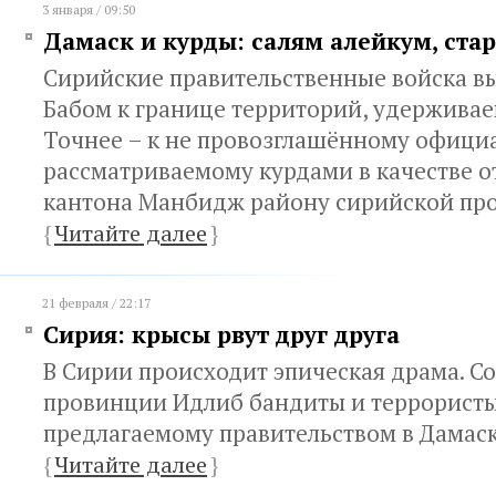
3 января / 09:50
Дамаск и курды: салям алейкум, ста
Сирийские правительственные войска в
Бабом к границе территорий, удержива
Точнее – к не провозглашённому официа
рассматриваемому курдами в качестве о
кантона Манбидж району сирийской пр
{
Читайте далее
}
21 февраля / 22:17
Сирия: крысы рвут друг друга
В Сирии происходит эпическая драма. С
провинции Идлиб бандиты и террористы
предлагаемому правительством в Дамас
{
Читайте далее
}