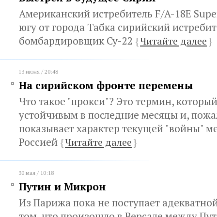
Американский истребитель F/A-18E Super
югу от города Табка сирийский истребит
бомбардировщик Су-22
{
Читайте далее
}
13 июня / 20:48
На сирийском фронте перемены
Что такое "прокси"? Это термин, который
устойчивым в последние месяцы и, пожа
показывает характер текущей "войны" 
Россией
{
Читайте далее
}
30 мая / 10:18
Путин и Микрон
Из Парижа пока не поступает адекватн
том, что произошло в Версале между Пу