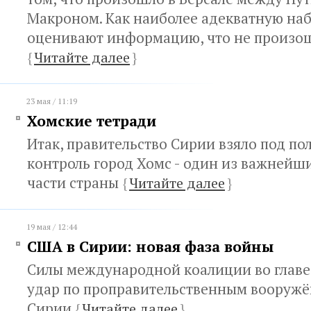
Макроном. Как наиболее адекватную на
оценивают информацию, что не произо
{
Читайте далее
}
23 мая / 11:19
Хомские тетради
Итак, правительство Сирии взяло под по
контроль город Хомс - один из важнейш
части страны
{
Читайте далее
}
19 мая / 12:44
США в Сирии: новая фаза войны
Силы международной коалиции во главе
удар по проправительственным вооружё
Сирии
{
Читайте далее
}